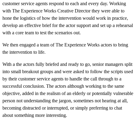
customer service agents respond to each and every day. Working
with The Experience Works Creative Director they were able to
hone the logistics of how the intervention would work in practice,
develop an effective brief for the actor support and set up a rehearsal
with a core team to test the scenarios out.​​​​‌ ‍ ​‍​‍‌‍ ‌ ​‍‌‍‍‌‌‍‌ ‌‍‍‌‌‍ ‍​‍​‍​ ‍‍​‍​‍‌ ​ ‌‍​‌‌‍ ‍‌‍‍‌‌ ‌​‌ ‍‌​‍ ‍‌‍‍‌‌‍ ​‍​‍​‍ ​​‍​‍‌‍‍​‌ ​‍‌‍‌‌‌‍‌‍​‍​‍​ ‍‍​‍​‍‌‍‍​‌ ‌​‌ ‌​‌ ​​​ ‍‍​‍ ​‍ ‌‍ ​‌‍ ‌‍​ ‌‍​‌‌‍ ​‌‍‍​‌‍ ‌ ​ ‌ ‌​​ ‍‍​ ​ ​ ​ ​ ​ ​ ​ ​‍ ‌‍‍‌‌‍ ‍‌ ‌​‌‍‌‌‌‍ ‍‌ ‌​​‍ ‌‍‌‌‌‍‌​‌‍‍‌‌ ‌​​‍ ‌‍ ‌‌‍ ‌‍‌​‌‍‌‌​ ‌‌ ​​‌ ​‍‌‍‌‌‌ ​ ‌‍‌‌‌‍ ‍‌ ‌​‌‍​‌‌ ‌​‌‍‍‌‌‍ ‌‍ ‍​ ‍ ‌‍‍‌‌‍‌​​ ‌‌‍​ ​ ‌ ‌‍​‍​ ​‌‌‍​ ​ ‌​​ ​ ​ ‍​​‍ ‌​ ‌ ‌‍​ ​ ​‌​ ​​​‍ ‌​ ‌​​ ​‌​ ​​​ ‌ ​‍ ‌​ ‍​​ ‌ ‌‍​‌​ ‍​​‍ ‌​ ‌‌‌‍‌​​ ‌‍​ ​ ​ ‍‌​ ‌​​ ​​​ ​​​ ‌​​ ​‌‌‍‌‌​ ​‍​ ‍ ‌ ‌​‌ ‍‌‌ ​​‌‍‌‌​ ‌‌‍​ ‌‍​‌‌ ​ ‌‍‌‌‌‌​ ‌ ‌​‌ ‌‌‌‍‌​‌ ‍‌​ ‍ ‌ ​​‌‍​‌‌ ‌​‌‍‍​​ ‌‌ ​​‌‍​‌‌‍‌ ‌‍‌‌‌​​‍‌ ‌‌‌‍‍‌‌‍ ​‌‍‌​‌‍‌‌‌ ​‍​‍‌‌​ ‌‌‌​​‍‌‌ ‌‍‍ ‌‍‌‌‌ ‍‌​‍‌‌​ ​ ‌​‌​​‍‌‌​ ​ ‌​‌​​‍‌‌​ ​‍​ ​‍​ ‌ ​ ‌‍​ ‌ ​ ​ ‌‍‌​‌‍​‍​ ‌ ‌‍‌‌​ ​ ‌‍‌‌​ ​ ​ ​‍​‍‌‌​ ​‍​ ​‍​‍‌‌​ ‌‌‌​‌​​‍ ‍‌ ​‍‌‍‍‌‌‍​ ‌‍‍​‌‌‌​‌‍‌‌‌ ‍​‌ ‌​​‍‌‌​ ‌‌‌​​‍‌‌ ‌‍‍ ‌‍‌‌‌ ‍‌​‍‌‌​ ​ ‌​‌​​‍‌‌​ ​ ‌​‌​​‍‌‌​ ​‍​ ​‍​ ‌ ​ ‌‌‌‍​‍​ ‍​‌‍‌​​ ‌ ​ ‌ ​ ‌ ​ ​ ​ ‌‌‌‍‌​​ ‍​​‍‌‌​ ​‍​ ​‍​‍‌‌​ ‌‌‌​‌​​‍ ‍‌‍​ ‌‍‍​‌‍‍‌‌‍ ​‌‍‌​‌ ​‍‌‍‌‌‌‍ ‍​‍‌‌​ ‌‌‌​​‍‌‌ ‌‍‍ ‌‍‌‌‌ ‍‌​‍‌‌​ ​ ‌​‌​​‍‌‌​ ​ ‌​‌​​‍‌‌​ ​‍​ ​‍​ ‌​​ ​​​ ‌ ​ ​ ‌‍​‌‌‍‌‍​ ‌‍‌‍‌‌​ ‌​​ ‌ ​ ‌‍​ ​ ​‍‌‌​ ​‍​ ​‍​‍‌‌​ ‌‌‌​‌​​‍ ‍‌ ‌​‌‍‌‌‌ ‍​‌ ‌​​ ‌‍​‍‌‍​‌‌ ​ ‌‍‌‌‌‌‌‌‌ ​‍‌‍ ​​ ‌‌‍‍​‌ ‌​‌ ‌​‌ ​​​‍‌‌​ ​ ‌​​‌​‍‌‌​ ​‍‌​‌‍​‍‌‌​ ​‍‌​‌‍‌‍ ​‌‍ ‌‍​ ‌‍​‌‌‍ ​‌‍‍​‌‍ ‌ ​ ‌ ‌​​‍‌‌​ ​ ‌​​‌​ ​ ​ ​ ​ ​ ​ ​ ​‍‌‍‌‍‍‌‌‍‌​​ ‌‌‍​ ​ ‌ ‌‍​‍​ ​‌‌‍​ ​ ‌​​ ​ ​ ‍​​‍ ‌​ ‌ ‌‍​ ​ ​‌​ ​​​‍ ‌​ ‌​​ ​‌​ ​​​ ‌ ​‍ ‌​ ‍​​ ‌ ‌‍​‌​ ‍​​‍ ‌​ ‌‌‌‍‌​​ ‌‍​ ​ ​ ‍‌​ ‌​​ ​​​ ​​​ ‌​​ ​‌‌‍‌‌​ ​‍​‍‌‍‌ ‌​‌ ‍‌‌ ​​‌‍‌‌​ ‌‌‍​ ‌‍​‌‌ ​ ‌‍‌‌‌‌​ ‌ ‌​‌ ‌‌‌‍‌​‌ ‍‌​‍‌‍‌ ​​‌‍​‌‌ ‌​‌‍‍​​ ‌‌ ​​‌‍​‌‌‍‌ ‌‍‌‌‌​​‍‌ ‌‌‌‍‍‌‌‍ ​‌‍‌​‌‍‌‌‌ ​‍​‍‌‌​ ‌‌‌​​‍‌‌ ‌‍‍ ‌‍‌‌‌ ‍‌​‍‌‌​ ​ ‌​‌​​‍‌‌​ ​ ‌​‌​​‍‌‌​ ​‍​ ​‍​ ‌ ​ ‌‍​ ‌ ​ ​ ‌‍‌​‌‍​‍​ ‌ ‌‍‌‌​ ​ ‌‍‌‌​ ​ ​ ​‍​‍‌‌​ ​‍​ ​‍​‍‌‌​ ‌‌‌​‌​​‍ ‍‌ ​‍‌‍‍‌‌‍​ ‌‍‍​‌‌‌​‌‍‌‌‌ ‍​‌ ‌​​‍‌‌​ ‌‌‌​​‍‌‌ ‌‍‍ ‌‍‌‌‌ ‍‌​‍‌‌​ ​ ‌​‌​​‍‌‌​ ​ ‌​‌​​‍‌‌​ ​‍​ ​‍​ ‌ ​ ‌‌‌‍​‍​ ‍​‌‍‌​​ ‌ ​ ‌ ​ ‌ ​ ​ ​ ‌‌‌‍‌​​ ‍​​‍‌‌​ ​‍​ ​‍​‍‌‌​ ‌‌‌​‌​​‍ ‍‌‍​ ‌‍‍​‌‍‍‌‌‍ ​‌‍‌​‌ ​‍‌‍‌‌‌‍ ‍​‍‌‌​ ‌‌‌​​‍‌‌ ‌‍‍ ‌‍‌‌‌ ‍‌​‍‌‌​ ​ ‌​‌​​‍‌‌​ ​ ‌​‌​​‍‌‌​ ​‍​ ​‍​ ‌​​ ​​​ ‌ ​ ​ ‌‍​‌‌‍‌‍​ ‌‍‌‍‌‌​ ‌​​ ‌ ​ ‌‍​ ​ ​‍‌‌​ ​‍​ ​‍​‍‌‌​ ‌‌‌​‌​​‍ ‍‌ ‌​‌‍‌‌‌ ‍​‌ ‌​​‍‌‍‌ ​​‌‍‌‌‌ ​‍‌ ​ ‌ ​​‌‍‌‌‌‍​ ‌ ‌​‌‍‍‌‌ ‌‍‌‍‌‌​ ‌‌ ​​‌ ‌‌‌‍​‍‌‍ ​‌‍‍‌‌ ​ ‌‍‍​‌‍‌‌‌‍‌​​‍​‍‌ ‌
We then engaged a team of The Experience Works actors to bring
the intervention to life.​​​​‌ ‍ ​‍​‍‌‍ ‌ ​‍‌‍‍‌‌‍‌ ‌‍‍‌‌‍ ‍​‍​‍​ ‍‍​‍​‍‌ ​ ‌‍​‌‌‍ ‍‌‍‍‌‌ ‌​‌ ‍‌​‍ ‍‌‍‍‌‌‍ ​‍​‍​‍ ​​‍​‍‌‍‍​‌ ​‍‌‍‌‌‌‍‌‍​‍​‍​ ‍‍​‍​‍‌‍‍​‌ ‌​‌ ‌​‌ ​​​ ‍‍​‍ ​‍ ‌‍ ​‌‍ ‌‍​ ‌‍​‌‌‍ ​‌‍‍​‌‍ ‌ ​ ‌ ‌​​ ‍‍​ ​ ​ ​ ​ ​ ​ ​ ​‍ ‌‍‍‌‌‍ ‍‌ ‌​‌‍‌‌‌‍ ‍‌ ‌​​‍ ‌‍‌‌‌‍‌​‌‍‍‌‌ ‌​​‍ ‌‍ ‌‌‍ ‌‍‌​‌‍‌‌​ ‌‌ ​​‌ ​‍‌‍‌‌‌ ​ ‌‍‌‌‌‍ ‍‌ ‌​‌‍​‌‌ ‌​‌‍‍‌‌‍ ‌‍ ‍​ ‍ ‌‍‍‌‌‍‌​​ ‌‌‍​ ​ ‌ ‌‍​‍​ ​‌‌‍​ ​ ‌​​ ​ ​ ‍​​‍ ‌​ ‌ ‌‍​ ​ ​‌​ ​​​‍ ‌​ ‌​​ ​‌​ ​​​ ‌ ​‍ ‌​ ‍​​ ‌ ‌‍​‌​ ‍​​‍ ‌​ ‌‌‌‍‌​​ ‌‍​ ​ ​ ‍‌​ ‌​​ ​​​ ​​​ ‌​​ ​‌‌‍‌‌​ ​‍​ ‍ ‌ ‌​‌ ‍‌‌ ​​‌‍‌‌​ ‌‌‍​ ‌‍​‌‌ ​ ‌‍‌‌‌‌​ ‌ ‌​‌ ‌‌‌‍‌​‌ ‍‌​ ‍ ‌ ​​‌‍​‌‌ ‌​‌‍‍​​ ‌‌ ​​‌‍​‌‌‍‌ ‌‍‌‌‌​​‍‌ ‌‌‌‍‍‌‌‍ ​‌‍‌​‌‍‌‌‌ ​‍​‍‌‌​ ‌‌‌​​‍‌‌ ‌‍‍ ‌‍‌‌‌ ‍‌​‍‌‌​ ​ ‌​‌​​‍‌‌​ ​ ‌​‌​​‍‌‌​ ​‍​ ​‍​ ‌ ​ ‌‍​ ‌ ​ ​ ‌‍‌​‌‍​‍​ ‌ ‌‍‌‌​ ​ ‌‍‌‌​ ​ ​ ​‍​‍‌‌​ ​‍​ ​‍​‍‌‌​ ‌‌‌​‌​​‍ ‍‌ ​‍‌‍‍‌‌‍​ ‌‍‍​‌‌‌​‌‍‌‌‌ ‍​‌ ‌​​‍‌‌​ ‌‌‌​​‍‌‌ ‌‍‍ ‌‍‌‌‌ ‍‌​‍‌‌​ ​ ‌​‌​​‍‌‌​ ​ ‌​‌​​‍‌‌​ ​‍​ ​‍‌‍​‌‌‍​‌​ ‌‌​ ‌‍​ ‍​‌‍‌‌​ ​‌​ ​​​ ​‌​ ‌‌‌‍​‍‌‍‌‍​‍‌‌​ ​‍​ ​‍​‍‌‌​ ‌‌‌​‌​​‍ ‍‌‍​ ‌‍‍​‌‍‍‌‌‍ ​‌‍‌​‌ ​‍‌‍‌‌‌‍ ‍​‍‌‌​ ‌‌‌​​‍‌‌ ‌‍‍ ‌‍‌‌‌ ‍‌​‍‌‌​ ​ ‌​‌​​‍‌‌​ ​ ‌​‌​​‍‌‌​ ​‍​ ​‍‌‍​ ‌‍​‍‌‍‌‍​ ​‍​ ‌​​ ​ ​ ​ ​ ​ ‌‍‌​​ ‌‍​ ‌‌​ ‍​​‍‌‌​ ​‍​ ​‍​‍‌‌​ ‌‌‌​‌​​‍ ‍‌ ‌​‌‍‌‌‌ ‍​‌ ‌​​ ‌‍​‍‌‍​‌‌ ​ ‌‍‌‌‌‌‌‌‌ ​‍‌‍ ​​ ‌‌‍‍​‌ ‌​‌ ‌​‌ ​​​‍‌‌​ ​ ‌​​‌​‍‌‌​ ​‍‌​‌‍​‍‌‌​ ​‍‌​‌‍‌‍ ​‌‍ ‌‍​ ‌‍​‌‌‍ ​‌‍‍​‌‍ ‌ ​ ‌ ‌​​‍‌‌​ ​ ‌​​‌​ ​ ​ ​ ​ ​ ​ ​ ​‍‌‍‌‍‍‌‌‍‌​​ ‌‌‍​ ​ ‌ ‌‍​‍​ ​‌‌‍​ ​ ‌​​ ​ ​ ‍​​‍ ‌​ ‌ ‌‍​ ​ ​‌​ ​​​‍ ‌​ ‌​​ ​‌​ ​​​ ‌ ​‍ ‌​ ‍​​ ‌ ‌‍​‌​ ‍​​‍ ‌​ ‌‌‌‍‌​​ ‌‍​ ​ ​ ‍‌​ ‌​​ ​​​ ​​​ ‌​​ ​‌‌‍‌‌​ ​‍​‍‌‍‌ ‌​‌ ‍‌‌ ​​‌‍‌‌​ ‌‌‍​ ‌‍​‌‌ ​ ‌‍‌‌‌‌​ ‌ ‌​‌ ‌‌‌‍‌​‌ ‍‌​‍‌‍‌ ​​‌‍​‌‌ ‌​‌‍‍​​ ‌‌ ​​‌‍​‌‌‍‌ ‌‍‌‌‌​​‍‌ ‌‌‌‍‍‌‌‍ ​‌‍‌​‌‍‌‌‌ ​‍​‍‌‌​ ‌‌‌​​‍‌‌ ‌‍‍ ‌‍‌‌‌ ‍‌​‍‌‌​ ​ ‌​‌​​‍‌‌​ ​ ‌​‌​​‍‌‌​ ​‍​ ​‍​ ‌ ​ ‌‍​ ‌ ​ ​ ‌‍‌​‌‍​‍​ ‌ ‌‍‌‌​ ​ ‌‍‌‌​ ​ ​ ​‍​‍‌‌​ ​‍​ ​‍​‍‌‌​ ‌‌‌​‌​​‍ ‍‌ ​‍‌‍‍‌‌‍​ ‌‍‍​‌‌‌​‌‍‌‌‌ ‍​‌ ‌​​‍‌‌​ ‌‌‌​​‍‌‌ ‌‍‍ ‌‍‌‌‌ ‍‌​‍‌‌​ ​ ‌​‌​​‍‌‌​ ​ ‌​‌​​‍‌‌​ ​‍​ ​‍‌‍​‌‌‍​‌​ ‌‌​ ‌‍​ ‍​‌‍‌‌​ ​‌​ ​​​ ​‌​ ‌‌‌‍​‍‌‍‌‍​‍‌‌​ ​‍​ ​‍​‍‌‌​ ‌‌‌​‌​​‍ ‍‌‍​ ‌‍‍​‌‍‍‌‌‍ ​‌‍‌​‌ ​‍‌‍‌‌‌‍ ‍​‍‌‌​ ‌‌‌​​‍‌‌ ‌‍‍ ‌‍‌‌‌ ‍‌​‍‌‌​ ​ ‌​‌​​‍‌‌​ ​ ‌​‌​​‍‌‌​ ​‍​ ​‍‌‍​ ‌‍​‍‌‍‌‍​ ​‍​ ‌​​ ​ ​ ​ ​ ​ ‌‍‌​​ ‌‍​ ‌‌​ ‍​​‍‌‌​ ​‍​ ​‍​‍‌‌​ ‌‌‌​‌​​‍ ‍‌ ‌​‌‍‌‌‌ ‍​‌ ‌​​‍‌‍‌ ​​‌‍‌‌‌ ​‍‌ ​ ‌ ​​‌‍‌‌‌‍​ ‌ ‌​‌‍‍‌‌ ‌‍‌‍‌‌​ ‌‌ ​​‌ ‌‌‌‍​‍‌‍ ​‌‍‍‌‌ ​ ‌‍‍​‌‍‌‌‌‍‌​​‍​‍‌ ‌
With a the actors fully briefed and ready to go, senior managers split
into small breakout groups and were asked to follow the scripts used
by their customer service agents to handle the call through to a
successful conclusion. The actors although working to the same
objective, added in the realism of an elderly or potentially vulnerable
person not understanding the jargon, sometimes not hearing at all,
becoming distracted or interrupted, or simply preferring to chat
about something more interesting.​​​​‌ ‍ ​‍​‍‌‍ ‌ ​‍‌‍‍‌‌‍‌ ‌‍‍‌‌‍ ‍​‍​‍​ ‍‍​‍​‍‌ ​ ‌‍​‌‌‍ ‍‌‍‍‌‌ ‌​‌ ‍‌​‍ ‍‌‍‍‌‌‍ ​‍​‍​‍ ​​‍​‍‌‍‍​‌ ​‍‌‍‌‌‌‍‌‍​‍​‍​ ‍‍​‍​‍‌‍‍​‌ ‌​‌ ‌​‌ ​​​ ‍‍​‍ ​‍ ‌‍ ​‌‍ ‌‍​ ‌‍​‌‌‍ ​‌‍‍​‌‍ ‌ ​ ‌ ‌​​ ‍‍​ ​ ​ ​ ​ ​ ​ ​ ​‍ ‌‍‍‌‌‍ ‍‌ ‌​‌‍‌‌‌‍ ‍‌ ‌​​‍ ‌‍‌‌‌‍‌​‌‍‍‌‌ ‌​​‍ ‌‍ ‌‌‍ ‌‍‌​‌‍‌‌​ ‌‌ ​​‌ ​‍‌‍‌‌‌ ​ ‌‍‌‌‌‍ ‍‌ ‌​‌‍​‌‌ ‌​‌‍‍‌‌‍ ‌‍ ‍​ ‍ ‌‍‍‌‌‍‌​​ ‌‌‍​ ​ ‌ ‌‍​‍​ ​‌‌‍​ ​ ‌​​ ​ ​ ‍​​‍ ‌​ ‌ ‌‍​ ​ ​‌​ ​​​‍ ‌​ ‌​​ ​‌​ ​​​ ‌ ​‍ ‌​ ‍​​ ‌ ‌‍​‌​ ‍​​‍ ‌​ ‌‌‌‍‌​​ ‌‍​ ​ ​ ‍‌​ ‌​​ ​​​ ​​​ ‌​​ ​‌‌‍‌‌​ ​‍​ ‍ ‌ ‌​‌ ‍‌‌ ​​‌‍‌‌​ ‌‌‍​ ‌‍​‌‌ ​ ‌‍‌‌‌‌​ ‌ ‌​‌ ‌‌‌‍‌​‌ ‍‌​ ‍ ‌ ​​‌‍​‌‌ ‌​‌‍‍​​ ‌‌ ​​‌‍​‌‌‍‌ ‌‍‌‌‌​​‍‌ ‌‌‌‍‍‌‌‍ ​‌‍‌​‌‍‌‌‌ ​‍​‍‌‌​ ‌‌‌​​‍‌‌ ‌‍‍ ‌‍‌‌‌ ‍‌​‍‌‌​ ​ ‌​‌​​‍‌‌​ ​ ‌​‌​​‍‌‌​ ​‍​ ​‍​ ‌ ​ ‌‍​ ‌ ​ ​ ‌‍‌​‌‍​‍​ ‌ ‌‍‌‌​ ​ ‌‍‌‌​ ​ ​ ​‍​‍‌‌​ ​‍​ ​‍​‍‌‌​ ‌‌‌​‌​​‍ ‍‌ ​‍‌‍‍‌‌‍​ ‌‍‍​‌‌‌​‌‍‌‌‌ ‍​‌ ‌​​‍‌‌​ ‌‌‌​​‍‌‌ ‌‍‍ ‌‍‌‌‌ ‍‌​‍‌‌​ ​ ‌​‌​​‍‌‌​ ​ ‌​‌​​‍‌‌​ ​‍​ ​‍‌‍‌​​ ‌‍‌‍​ ​ ‌‍‌‍‌‍​ ‌‍​ ​​‌‍‌​‌‍‌‌​ ‌‍‌‍​‍​ ​‍​‍‌‌​ ​‍​ ​‍​‍‌‌​ ‌‌‌​‌​​‍ ‍‌‍​ ‌‍‍​‌‍‍‌‌‍ ​‌‍‌​‌ ​‍‌‍‌‌‌‍ ‍​‍‌‌​ ‌‌‌​​‍‌‌ ‌‍‍ ‌‍‌‌‌ ‍‌​‍‌‌​ ​ ‌​‌​​‍‌‌​ ​ ‌​‌​​‍‌‌​ ​‍​ ​‍‌‍​‌​ ‌​​ ​‍​ ‍​‌‍‌‍​ ​‌‌‍​‍​ ‌‌​ ​​​ ​ ​ ‌‌​ ​‌​‍‌‌​ ​‍​ ​‍​‍‌‌​ ‌‌‌​‌​​‍ ‍‌ ‌​‌‍‌‌‌ ‍​‌ ‌​​ ‌‍​‍‌‍​‌‌ ​ ‌‍‌‌‌‌‌‌‌ ​‍‌‍ ​​ ‌‌‍‍​‌ ‌​‌ ‌​‌ ​​​‍‌‌​ ​ ‌​​‌​‍‌‌​ ​‍‌​‌‍​‍‌‌​ ​‍‌​‌‍‌‍ ​‌‍ ‌‍​ ‌‍​‌‌‍ ​‌‍‍​‌‍ ‌ ​ ‌ ‌​​‍‌‌​ ​ ‌​​‌​ ​ ​ ​ ​ ​ ​ ​ ​‍‌‍‌‍‍‌‌‍‌​​ ‌‌‍​ ​ ‌ ‌‍​‍​ ​‌‌‍​ ​ ‌​​ ​ ​ ‍​​‍ ‌​ ‌ ‌‍​ ​ ​‌​ ​​​‍ ‌​ ‌​​ ​‌​ ​​​ ‌ ​‍ ‌​ ‍​​ ‌ ‌‍​‌​ ‍​​‍ ‌​ ‌‌‌‍‌​​ ‌‍​ ​ ​ ‍‌​ ‌​​ ​​​ ​​​ ‌​​ ​‌‌‍‌‌​ ​‍​‍‌‍‌ ‌​‌ ‍‌‌ ​​‌‍‌‌​ ‌‌‍​ ‌‍​‌‌ ​ ‌‍‌‌‌‌​ ‌ ‌​‌ ‌‌‌‍‌​‌ ‍‌​‍‌‍‌ ​​‌‍​‌‌ ‌​‌‍‍​​ ‌‌ ​​‌‍​‌‌‍‌ ‌‍‌‌‌​​‍‌ ‌‌‌‍‍‌‌‍ ​‌‍‌​‌‍‌‌‌ ​‍​‍‌‌​ ‌‌‌​​‍‌‌ ‌‍‍ ‌‍‌‌‌ ‍‌​‍‌‌​ ​ ‌​‌​​‍‌‌​ ​ ‌​‌​​‍‌‌​ ​‍​ ​‍​ ‌ ​ ‌‍​ ‌ ​ ​ ‌‍‌​‌‍​‍​ ‌ ‌‍‌‌​ ​ ‌‍‌‌​ ​ ​ ​‍​‍‌‌​ ​‍​ ​‍​‍‌‌​ ‌‌‌​‌​​‍ ‍‌ ​‍‌‍‍‌‌‍​ ‌‍‍​‌‌‌​‌‍‌‌‌ ‍​‌ ‌​​‍‌‌​ ‌‌‌​​‍‌‌ ‌‍‍ ‌‍‌‌‌ ‍‌​‍‌‌​ ​ ‌​‌​​‍‌‌​ ​ ‌​‌​​‍‌‌​ ​‍​ ​‍‌‍‌​​ ‌‍‌‍​ ​ ‌‍‌‍‌‍​ ‌‍​ ​​‌‍‌​‌‍‌‌​ ‌‍‌‍​‍​ ​‍​‍‌‌​ ​‍​ ​‍​‍‌‌​ ‌‌‌​‌​​‍ ‍‌‍​ ‌‍‍​‌‍‍‌‌‍ ​‌‍‌​‌ ​‍‌‍‌‌‌‍ ‍​‍‌‌​ ‌‌‌​​‍‌‌ ‌‍‍ ‌‍‌‌‌ ‍‌​‍‌‌​ ​ ‌​‌​​‍‌‌​ ​ ‌​‌​​‍‌‌​ ​‍​ ​‍‌‍​‌​ ‌​​ ​‍​ ‍​‌‍‌‍​ ​‌‌‍​‍​ ‌‌​ ​​​ ​ ​ ‌‌​ ​‌​‍‌‌​ ​‍​ ​‍​‍‌‌​ ‌‌‌​‌​​‍ ‍‌ ‌​‌‍‌‌‌ ‍​‌ ‌​​‍‌‍‌ ​​‌‍‌‌‌ ​‍‌ ​ ‌ ​​‌‍‌‌‌‍​ ‌ ‌​‌‍‍‌‌ ‌‍‌‍‌‌​ ‌‌ ​​‌ ‌‌‌‍​‍‌‍ ​‌‍‍‌‌ ​ ‌‍‍​‌‍‌‌‌‍‌​​‍​‍‌ ‌