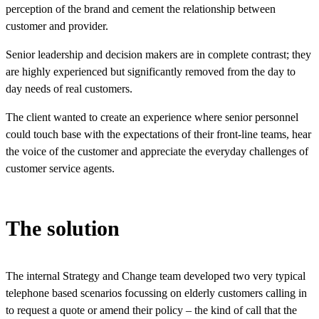
perception of the brand and cement the relationship between
customer and provider.​​​​‌ ‍ ​‍​‍‌‍ ‌ ​‍‌‍‍‌‌‍‌ ‌‍‍‌‌‍ ‍​‍​‍​ ‍‍​‍​‍‌ ​ ‌‍​‌‌‍ ‍‌‍‍‌‌ ‌​‌ ‍‌​‍ ‍‌‍‍‌‌‍ ​‍​‍​‍ ​​‍​‍‌‍‍​‌ ​‍‌‍‌‌‌‍‌‍​‍​‍​ ‍‍​‍​‍‌‍‍​‌ ‌​‌ ‌​‌ ​​​ ‍‍​‍ ​‍ ‌‍ ​‌‍ ‌‍​ ‌‍​‌‌‍ ​‌‍‍​‌‍ ‌ ​ ‌ ‌​​ ‍‍​ ​ ​ ​ ​ ​ ​ ​ ​‍ ‌‍‍‌‌‍ ‍‌ ‌​‌‍‌‌‌‍ ‍‌ ‌​​‍ ‌‍‌‌‌‍‌​‌‍‍‌‌ ‌​​‍ ‌‍ ‌‌‍ ‌‍‌​‌‍‌‌​ ‌‌ ​​‌ ​‍‌‍‌‌‌ ​ ‌‍‌‌‌‍ ‍‌ ‌​‌‍​‌‌ ‌​‌‍‍‌‌‍ ‌‍ ‍​ ‍ ‌‍‍‌‌‍‌​​ ‌‌‍​ ​ ‌ ‌‍​‍​ ​‌‌‍​ ​ ‌​​ ​ ​ ‍​​‍ ‌​ ‌ ‌‍​ ​ ​‌​ ​​​‍ ‌​ ‌​​ ​‌​ ​​​ ‌ ​‍ ‌​ ‍​​ ‌ ‌‍​‌​ ‍​​‍ ‌​ ‌‌‌‍‌​​ ‌‍​ ​ ​ ‍‌​ ‌​​ ​​​ ​​​ ‌​​ ​‌‌‍‌‌​ ​‍​ ‍ ‌ ‌​‌ ‍‌‌ ​​‌‍‌‌​ ‌‌‍​ ‌‍​‌‌ ​ ‌‍‌‌‌‌​ ‌ ‌​‌ ‌‌‌‍‌​‌ ‍‌​ ‍ ‌ ​​‌‍​‌‌ ‌​‌‍‍​​ ‌‌ ​​‌‍​‌‌‍‌ ‌‍‌‌‌​​‍‌ ‌‌‌‍‍‌‌‍ ​‌‍‌​‌‍‌‌‌ ​‍​‍‌‌​ ‌‌‌​​‍‌‌ ‌‍‍ ‌‍‌‌‌ ‍‌​‍‌‌​ ​ ‌​‌​​‍‌‌​ ​ ‌​‌​​‍‌‌​ ​‍​ ​‍​ ‌ ​ ‌‍​ ‌ ​ ​ ‌‍‌​‌‍​‍​ ‌ ‌‍‌‌​ ​ ‌‍‌‌​ ​ ​ ​‍​‍‌‌​ ​‍​ ​‍​‍‌‌​ ‌‌‌​‌​​‍ ‍‌ ​‍‌‍‍‌‌‍​ ‌‍‍​‌‌‌​‌‍‌‌‌ ‍​‌ ‌​​‍‌‌​ ‌‌‌​​‍‌‌ ‌‍‍ ‌‍‌‌‌ ‍‌​‍‌‌​ ​ ‌​‌​​‍‌‌​ ​ ‌​‌​​‍‌‌​ ​‍​ ​‍​ ‌ ​ ​ ​ ​‍​ ‌‍​ ​‌​ ‌‍​ ​ ​ ‌ ​ ​ ​ ‌‍​ ​ ​ ​ ​‍‌‌​ ​‍​ ​‍​‍‌‌​ ‌‌‌​‌​​‍ ‍‌‍​ ‌‍‍​‌‍‍‌‌‍ ​‌‍‌​‌ ​‍‌‍‌‌‌‍ ‍​‍‌‌​ ‌‌‌​​‍‌‌ ‌‍‍ ‌‍‌‌‌ ‍‌​‍‌‌​ ​ ‌​‌​​‍‌‌​ ​ ‌​‌​​‍‌‌​ ​‍​ ​‍‌‍‌​‌‍​‍‌‍​‌‌‍‌​​ ‌ ​ ​‌‌‍​ ​ ‌‍​ ‌‌​ ‌​​ ‌​​ ‌‍​‍‌‌​ ​‍​ ​‍​‍‌‌​ ‌‌‌​‌​​‍ ‍‌ ‌​‌‍‌‌‌ ‍​‌ ‌​​ ‌‍​‍‌‍​‌‌ ​ ‌‍‌‌‌‌‌‌‌ ​‍‌‍ ​​ ‌‌‍‍​‌ ‌​‌ ‌​‌ ​​​‍‌‌​ ​ ‌​​‌​‍‌‌​ ​‍‌​‌‍​‍‌‌​ ​‍‌​‌‍‌‍ ​‌‍ ‌‍​ ‌‍​‌‌‍ ​‌‍‍​‌‍ ‌ ​ ‌ ‌​​‍‌‌​ ​ ‌​​‌​ ​ ​ ​ ​ ​ ​ ​ ​‍‌‍‌‍‍‌‌‍‌​​ ‌‌‍​ ​ ‌ ‌‍​‍​ ​‌‌‍​ ​ ‌​​ ​ ​ ‍​​‍ ‌​ ‌ ‌‍​ ​ ​‌​ ​​​‍ ‌​ ‌​​ ​‌​ ​​​ ‌ ​‍ ‌​ ‍​​ ‌ ‌‍​‌​ ‍​​‍ ‌​ ‌‌‌‍‌​​ ‌‍​ ​ ​ ‍‌​ ‌​​ ​​​ ​​​ ‌​​ ​‌‌‍‌‌​ ​‍​‍‌‍‌ ‌​‌ ‍‌‌ ​​‌‍‌‌​ ‌‌‍​ ‌‍​‌‌ ​ ‌‍‌‌‌‌​ ‌ ‌​‌ ‌‌‌‍‌​‌ ‍‌​‍‌‍‌ ​​‌‍​‌‌ ‌​‌‍‍​​ ‌‌ ​​‌‍​‌‌‍‌ ‌‍‌‌‌​​‍‌ ‌‌‌‍‍‌‌‍ ​‌‍‌​‌‍‌‌‌ ​‍​‍‌‌​ ‌‌‌​​‍‌‌ ‌‍‍ ‌‍‌‌‌ ‍‌​‍‌‌​ ​ ‌​‌​​‍‌‌​ ​ ‌​‌​​‍‌‌​ ​‍​ ​‍​ ‌ ​ ‌‍​ ‌ ​ ​ ‌‍‌​‌‍​‍​ ‌ ‌‍‌‌​ ​ ‌‍‌‌​ ​ ​ ​‍​‍‌‌​ ​‍​ ​‍​‍‌‌​ ‌‌‌​‌​​‍ ‍‌ ​‍‌‍‍‌‌‍​ ‌‍‍​‌‌‌​‌‍‌‌‌ ‍​‌ ‌​​‍‌‌​ ‌‌‌​​‍‌‌ ‌‍‍ ‌‍‌‌‌ ‍‌​‍‌‌​ ​ ‌​‌​​‍‌‌​ ​ ‌​‌​​‍‌‌​ ​‍​ ​‍​ ‌ ​ ​ ​ ​‍​ ‌‍​ ​‌​ ‌‍​ ​ ​ ‌ ​ ​ ​ ‌‍​ ​ ​ ​ ​‍‌‌​ ​‍​ ​‍​‍‌‌​ ‌‌‌​‌​​‍ ‍‌‍​ ‌‍‍​‌‍‍‌‌‍ ​‌‍‌​‌ ​‍‌‍‌‌‌‍ ‍​‍‌‌​ ‌‌‌​​‍‌‌ ‌‍‍ ‌‍‌‌‌ ‍‌​‍‌‌​ ​ ‌​‌​​‍‌‌​ ​ ‌​‌​​‍‌‌​ ​‍​ ​‍‌‍‌​‌‍​‍‌‍​‌‌‍‌​​ ‌ ​ ​‌‌‍​ ​ ‌‍​ ‌‌​ ‌​​ ‌​​ ‌‍​‍‌‌​ ​‍​ ​‍​‍‌‌​ ‌‌‌​‌​​‍ ‍‌ ‌​‌‍‌‌‌ ‍​‌ ‌​​‍‌‍‌ ​​‌‍‌‌‌ ​‍‌ ​ ‌ ​​‌‍‌‌‌‍​ ‌ ‌​‌‍‍‌‌ ‌‍‌‍‌‌​ ‌‌ ​​‌ ‌‌‌‍​‍‌‍ ​‌‍‍‌‌ ​ ‌‍‍​‌‍‌‌‌‍‌​​‍​‍‌ ‌
Senior leadership and decision makers are in complete contrast; they
are highly experienced but significantly removed from the day to
day needs of real customers.​​​​‌ ‍ ​‍​‍‌‍ ‌ ​‍‌‍‍‌‌‍‌ ‌‍‍‌‌‍ ‍​‍​‍​ ‍‍​‍​‍‌ ​ ‌‍​‌‌‍ ‍‌‍‍‌‌ ‌​‌ ‍‌​‍ ‍‌‍‍‌‌‍ ​‍​‍​‍ ​​‍​‍‌‍‍​‌ ​‍‌‍‌‌‌‍‌‍​‍​‍​ ‍‍​‍​‍‌‍‍​‌ ‌​‌ ‌​‌ ​​​ ‍‍​‍ ​‍ ‌‍ ​‌‍ ‌‍​ ‌‍​‌‌‍ ​‌‍‍​‌‍ ‌ ​ ‌ ‌​​ ‍‍​ ​ ​ ​ ​ ​ ​ ​ ​‍ ‌‍‍‌‌‍ ‍‌ ‌​‌‍‌‌‌‍ ‍‌ ‌​​‍ ‌‍‌‌‌‍‌​‌‍‍‌‌ ‌​​‍ ‌‍ ‌‌‍ ‌‍‌​‌‍‌‌​ ‌‌ ​​‌ ​‍‌‍‌‌‌ ​ ‌‍‌‌‌‍ ‍‌ ‌​‌‍​‌‌ ‌​‌‍‍‌‌‍ ‌‍ ‍​ ‍ ‌‍‍‌‌‍‌​​ ‌‌‍​ ​ ‌ ‌‍​‍​ ​‌‌‍​ ​ ‌​​ ​ ​ ‍​​‍ ‌​ ‌ ‌‍​ ​ ​‌​ ​​​‍ ‌​ ‌​​ ​‌​ ​​​ ‌ ​‍ ‌​ ‍​​ ‌ ‌‍​‌​ ‍​​‍ ‌​ ‌‌‌‍‌​​ ‌‍​ ​ ​ ‍‌​ ‌​​ ​​​ ​​​ ‌​​ ​‌‌‍‌‌​ ​‍​ ‍ ‌ ‌​‌ ‍‌‌ ​​‌‍‌‌​ ‌‌‍​ ‌‍​‌‌ ​ ‌‍‌‌‌‌​ ‌ ‌​‌ ‌‌‌‍‌​‌ ‍‌​ ‍ ‌ ​​‌‍​‌‌ ‌​‌‍‍​​ ‌‌ ​​‌‍​‌‌‍‌ ‌‍‌‌‌​​‍‌ ‌‌‌‍‍‌‌‍ ​‌‍‌​‌‍‌‌‌ ​‍​‍‌‌​ ‌‌‌​​‍‌‌ ‌‍‍ ‌‍‌‌‌ ‍‌​‍‌‌​ ​ ‌​‌​​‍‌‌​ ​ ‌​‌​​‍‌‌​ ​‍​ ​‍​ ‌ ​ ‌‍​ ‌ ​ ​ ‌‍‌​‌‍​‍​ ‌ ‌‍‌‌​ ​ ‌‍‌‌​ ​ ​ ​‍​‍‌‌​ ​‍​ ​‍​‍‌‌​ ‌‌‌​‌​​‍ ‍‌ ​‍‌‍‍‌‌‍​ ‌‍‍​‌‌‌​‌‍‌‌‌ ‍​‌ ‌​​‍‌‌​ ‌‌‌​​‍‌‌ ‌‍‍ ‌‍‌‌‌ ‍‌​‍‌‌​ ​ ‌​‌​​‍‌‌​ ​ ‌​‌​​‍‌‌​ ​‍​ ​‍​ ‌​‌‍​ ​ ‍​‌‍‌​​ ​‍​ ‍‌​ ​‌​ ‌‌​ ​ ​ ‌​​ ​‌​ ​‌​‍‌‌​ ​‍​ ​‍​‍‌‌​ ‌‌‌​‌​​‍ ‍‌‍​ ‌‍‍​‌‍‍‌‌‍ ​‌‍‌​‌ ​‍‌‍‌‌‌‍ ‍​‍‌‌​ ‌‌‌​​‍‌‌ ‌‍‍ ‌‍‌‌‌ ‍‌​‍‌‌​ ​ ‌​‌​​‍‌‌​ ​ ‌​‌​​‍‌‌​ ​‍​ ​‍​ ​ ​ ‌‍​ ​​​ ‍​‌‍‌‌‌‍​‍‌‍​‌​ ​ ‌‍​ ​ ‌‍​ ‍​​ ​ ​‍‌‌​ ​‍​ ​‍​‍‌‌​ ‌‌‌​‌​​‍ ‍‌ ‌​‌‍‌‌‌ ‍​‌ ‌​​ ‌‍​‍‌‍​‌‌ ​ ‌‍‌‌‌‌‌‌‌ ​‍‌‍ ​​ ‌‌‍‍​‌ ‌​‌ ‌​‌ ​​​‍‌‌​ ​ ‌​​‌​‍‌‌​ ​‍‌​‌‍​‍‌‌​ ​‍‌​‌‍‌‍ ​‌‍ ‌‍​ ‌‍​‌‌‍ ​‌‍‍​‌‍ ‌ ​ ‌ ‌​​‍‌‌​ ​ ‌​​‌​ ​ ​ ​ ​ ​ ​ ​ ​‍‌‍‌‍‍‌‌‍‌​​ ‌‌‍​ ​ ‌ ‌‍​‍​ ​‌‌‍​ ​ ‌​​ ​ ​ ‍​​‍ ‌​ ‌ ‌‍​ ​ ​‌​ ​​​‍ ‌​ ‌​​ ​‌​ ​​​ ‌ ​‍ ‌​ ‍​​ ‌ ‌‍​‌​ ‍​​‍ ‌​ ‌‌‌‍‌​​ ‌‍​ ​ ​ ‍‌​ ‌​​ ​​​ ​​​ ‌​​ ​‌‌‍‌‌​ ​‍​‍‌‍‌ ‌​‌ ‍‌‌ ​​‌‍‌‌​ ‌‌‍​ ‌‍​‌‌ ​ ‌‍‌‌‌‌​ ‌ ‌​‌ ‌‌‌‍‌​‌ ‍‌​‍‌‍‌ ​​‌‍​‌‌ ‌​‌‍‍​​ ‌‌ ​​‌‍​‌‌‍‌ ‌‍‌‌‌​​‍‌ ‌‌‌‍‍‌‌‍ ​‌‍‌​‌‍‌‌‌ ​‍​‍‌‌​ ‌‌‌​​‍‌‌ ‌‍‍ ‌‍‌‌‌ ‍‌​‍‌‌​ ​ ‌​‌​​‍‌‌​ ​ ‌​‌​​‍‌‌​ ​‍​ ​‍​ ‌ ​ ‌‍​ ‌ ​ ​ ‌‍‌​‌‍​‍​ ‌ ‌‍‌‌​ ​ ‌‍‌‌​ ​ ​ ​‍​‍‌‌​ ​‍​ ​‍​‍‌‌​ ‌‌‌​‌​​‍ ‍‌ ​‍‌‍‍‌‌‍​ ‌‍‍​‌‌‌​‌‍‌‌‌ ‍​‌ ‌​​‍‌‌​ ‌‌‌​​‍‌‌ ‌‍‍ ‌‍‌‌‌ ‍‌​‍‌‌​ ​ ‌​‌​​‍‌‌​ ​ ‌​‌​​‍‌‌​ ​‍​ ​‍​ ‌​‌‍​ ​ ‍​‌‍‌​​ ​‍​ ‍‌​ ​‌​ ‌‌​ ​ ​ ‌​​ ​‌​ ​‌​‍‌‌​ ​‍​ ​‍​‍‌‌​ ‌‌‌​‌​​‍ ‍‌‍​ ‌‍‍​‌‍‍‌‌‍ ​‌‍‌​‌ ​‍‌‍‌‌‌‍ ‍​‍‌‌​ ‌‌‌​​‍‌‌ ‌‍‍ ‌‍‌‌‌ ‍‌​‍‌‌​ ​ ‌​‌​​‍‌‌​ ​ ‌​‌​​‍‌‌​ ​‍​ ​‍​ ​ ​ ‌‍​ ​​​ ‍​‌‍‌‌‌‍​‍‌‍​‌​ ​ ‌‍​ ​ ‌‍​ ‍​​ ​ ​‍‌‌​ ​‍​ ​‍​‍‌‌​ ‌‌‌​‌​​‍ ‍‌ ‌​‌‍‌‌‌ ‍​‌ ‌​​‍‌‍‌ ​​‌‍‌‌‌ ​‍‌ ​ ‌ ​​‌‍‌‌‌‍​ ‌ ‌​‌‍‍‌‌ ‌‍‌‍‌‌​ ‌‌ ​​‌ ‌‌‌‍​‍‌‍ ​‌‍‍‌‌ ​ ‌‍‍​‌‍‌‌‌‍‌​​‍​‍‌ ‌
The client wanted to create an experience where senior personnel
could touch base with the expectations of their front-line teams, hear
the voice of the customer and appreciate the everyday challenges of
customer service agents.​​​​‌ ‍ ​‍​‍‌‍ ‌ ​‍‌‍‍‌‌‍‌ ‌‍‍‌‌‍ ‍​‍​‍​ ‍‍​‍​‍‌ ​ ‌‍​‌‌‍ ‍‌‍‍‌‌ ‌​‌ ‍‌​‍ ‍‌‍‍‌‌‍ ​‍​‍​‍ ​​‍​‍‌‍‍​‌ ​‍‌‍‌‌‌‍‌‍​‍​‍​ ‍‍​‍​‍‌‍‍​‌ ‌​‌ ‌​‌ ​​​ ‍‍​‍ ​‍ ‌‍ ​‌‍ ‌‍​ ‌‍​‌‌‍ ​‌‍‍​‌‍ ‌ ​ ‌ ‌​​ ‍‍​ ​ ​ ​ ​ ​ ​ ​ ​‍ ‌‍‍‌‌‍ ‍‌ ‌​‌‍‌‌‌‍ ‍‌ ‌​​‍ ‌‍‌‌‌‍‌​‌‍‍‌‌ ‌​​‍ ‌‍ ‌‌‍ ‌‍‌​‌‍‌‌​ ‌‌ ​​‌ ​‍‌‍‌‌‌ ​ ‌‍‌‌‌‍ ‍‌ ‌​‌‍​‌‌ ‌​‌‍‍‌‌‍ ‌‍ ‍​ ‍ ‌‍‍‌‌‍‌​​ ‌‌‍​ ​ ‌ ‌‍​‍​ ​‌‌‍​ ​ ‌​​ ​ ​ ‍​​‍ ‌​ ‌ ‌‍​ ​ ​‌​ ​​​‍ ‌​ ‌​​ ​‌​ ​​​ ‌ ​‍ ‌​ ‍​​ ‌ ‌‍​‌​ ‍​​‍ ‌​ ‌‌‌‍‌​​ ‌‍​ ​ ​ ‍‌​ ‌​​ ​​​ ​​​ ‌​​ ​‌‌‍‌‌​ ​‍​ ‍ ‌ ‌​‌ ‍‌‌ ​​‌‍‌‌​ ‌‌‍​ ‌‍​‌‌ ​ ‌‍‌‌‌‌​ ‌ ‌​‌ ‌‌‌‍‌​‌ ‍‌​ ‍ ‌ ​​‌‍​‌‌ ‌​‌‍‍​​ ‌‌ ​​‌‍​‌‌‍‌ ‌‍‌‌‌​​‍‌ ‌‌‌‍‍‌‌‍ ​‌‍‌​‌‍‌‌‌ ​‍​‍‌‌​ ‌‌‌​​‍‌‌ ‌‍‍ ‌‍‌‌‌ ‍‌​‍‌‌​ ​ ‌​‌​​‍‌‌​ ​ ‌​‌​​‍‌‌​ ​‍​ ​‍​ ‌ ​ ‌‍​ ‌ ​ ​ ‌‍‌​‌‍​‍​ ‌ ‌‍‌‌​ ​ ‌‍‌‌​ ​ ​ ​‍​‍‌‌​ ​‍​ ​‍​‍‌‌​ ‌‌‌​‌​​‍ ‍‌ ​‍‌‍‍‌‌‍​ ‌‍‍​‌‌‌​‌‍‌‌‌ ‍​‌ ‌​​‍‌‌​ ‌‌‌​​‍‌‌ ‌‍‍ ‌‍‌‌‌ ‍‌​‍‌‌​ ​ ‌​‌​​‍‌‌​ ​ ‌​‌​​‍‌‌​ ​‍​ ​‍​ ‌‌​ ​ ​ ‍‌​ ‌​‌‍‌‌​ ‍​​ ​ ‌‍​‍​ ​​‌‍‌‌​ ​​‌‍​‍​‍‌‌​ ​‍​ ​‍​‍‌‌​ ‌‌‌​‌​​‍ ‍‌‍​ ‌‍‍​‌‍‍‌‌‍ ​‌‍‌​‌ ​‍‌‍‌‌‌‍ ‍​‍‌‌​ ‌‌‌​​‍‌‌ ‌‍‍ ‌‍‌‌‌ ‍‌​‍‌‌​ ​ ‌​‌​​‍‌‌​ ​ ‌​‌​​‍‌‌​ ​‍​ ​‍​ ‍​​ ​ ‌‍​ ​ ​‍​ ‍‌​ ‍​‌‍​‌​ ‍‌​ ‌‌‌‍‌​​ ​‌​ ​​​‍‌‌​ ​‍​ ​‍​‍‌‌​ ‌‌‌​‌​​‍ ‍‌ ‌​‌‍‌‌‌ ‍​‌ ‌​​ ‌‍​‍‌‍​‌‌ ​ ‌‍‌‌‌‌‌‌‌ ​‍‌‍ ​​ ‌‌‍‍​‌ ‌​‌ ‌​‌ ​​​‍‌‌​ ​ ‌​​‌​‍‌‌​ ​‍‌​‌‍​‍‌‌​ ​‍‌​‌‍‌‍ ​‌‍ ‌‍​ ‌‍​‌‌‍ ​‌‍‍​‌‍ ‌ ​ ‌ ‌​​‍‌‌​ ​ ‌​​‌​ ​ ​ ​ ​ ​ ​ ​ ​‍‌‍‌‍‍‌‌‍‌​​ ‌‌‍​ ​ ‌ ‌‍​‍​ ​‌‌‍​ ​ ‌​​ ​ ​ ‍​​‍ ‌​ ‌ ‌‍​ ​ ​‌​ ​​​‍ ‌​ ‌​​ ​‌​ ​​​ ‌ ​‍ ‌​ ‍​​ ‌ ‌‍​‌​ ‍​​‍ ‌​ ‌‌‌‍‌​​ ‌‍​ ​ ​ ‍‌​ ‌​​ ​​​ ​​​ ‌​​ ​‌‌‍‌‌​ ​‍​‍‌‍‌ ‌​‌ ‍‌‌ ​​‌‍‌‌​ ‌‌‍​ ‌‍​‌‌ ​ ‌‍‌‌‌‌​ ‌ ‌​‌ ‌‌‌‍‌​‌ ‍‌​‍‌‍‌ ​​‌‍​‌‌ ‌​‌‍‍​​ ‌‌ ​​‌‍​‌‌‍‌ ‌‍‌‌‌​​‍‌ ‌‌‌‍‍‌‌‍ ​‌‍‌​‌‍‌‌‌ ​‍​‍‌‌​ ‌‌‌​​‍‌‌ ‌‍‍ ‌‍‌‌‌ ‍‌​‍‌‌​ ​ ‌​‌​​‍‌‌​ ​ ‌​‌​​‍‌‌​ ​‍​ ​‍​ ‌ ​ ‌‍​ ‌ ​ ​ ‌‍‌​‌‍​‍​ ‌ ‌‍‌‌​ ​ ‌‍‌‌​ ​ ​ ​‍​‍‌‌​ ​‍​ ​‍​‍‌‌​ ‌‌‌​‌​​‍ ‍‌ ​‍‌‍‍‌‌‍​ ‌‍‍​‌‌‌​‌‍‌‌‌ ‍​‌ ‌​​‍‌‌​ ‌‌‌​​‍‌‌ ‌‍‍ ‌‍‌‌‌ ‍‌​‍‌‌​ ​ ‌​‌​​‍‌‌​ ​ ‌​‌​​‍‌‌​ ​‍​ ​‍​ ‌‌​ ​ ​ ‍‌​ ‌​‌‍‌‌​ ‍​​ ​ ‌‍​‍​ ​​‌‍‌‌​ ​​‌‍​‍​‍‌‌​ ​‍​ ​‍​‍‌‌​ ‌‌‌​‌​​‍ ‍‌‍​ ‌‍‍​‌‍‍‌‌‍ ​‌‍‌​‌ ​‍‌‍‌‌‌‍ ‍​‍‌‌​ ‌‌‌​​‍‌‌ ‌‍‍ ‌‍‌‌‌ ‍‌​‍‌‌​ ​ ‌​‌​​‍‌‌​ ​ ‌​‌​​‍‌‌​ ​‍​ ​‍​ ‍​​ ​ ‌‍​ ​ ​‍​ ‍‌​ ‍​‌‍​‌​ ‍‌​ ‌‌‌‍‌​​ ​‌​ ​​​‍‌‌​ ​‍​ ​‍​‍‌‌​ ‌‌‌​‌​​‍ ‍‌ ‌​‌‍‌‌‌ ‍​‌ ‌​​‍‌‍‌ ​​‌‍‌‌‌ ​‍‌ ​ ‌ ​​‌‍‌‌‌‍​ ‌ ‌​‌‍‍‌‌ ‌‍‌‍‌‌​ ‌‌ ​​‌ ‌‌‌‍​‍‌‍ ​‌‍‍‌‌ ​ ‌‍‍​‌‍‌‌‌‍‌​​‍​‍‌ ‌
The solution​​​​‌ ‍ ​‍​‍‌‍ ‌ ​‍‌‍‍‌‌‍‌ ‌‍‍‌‌‍ ‍​‍​‍​ ‍‍​‍​‍‌ ​ ‌‍​‌‌‍ ‍‌‍‍‌‌ ‌​‌ ‍‌​‍ ‍‌‍‍‌‌‍ ​‍​‍​‍ ​​‍​‍‌‍‍​‌ ​‍‌‍‌‌‌‍‌‍​‍​‍​ ‍‍​‍​‍‌‍‍​‌ ‌​‌ ‌​‌ ​​​ ‍‍​‍ ​‍ ‌‍ ​‌‍ ‌‍​ ‌‍​‌‌‍ ​‌‍‍​‌‍ ‌ ​ ‌ ‌​​ ‍‍​ ​ ​ ​ ​ ​ ​ ​ ​‍ ‌‍‍‌‌‍ ‍‌ ‌​‌‍‌‌‌‍ ‍‌ ‌​​‍ ‌‍‌‌‌‍‌​‌‍‍‌‌ ‌​​‍ ‌‍ ‌‌‍ ‌‍‌​‌‍‌‌​ ‌‌ ​​‌ ​‍‌‍‌‌‌ ​ ‌‍‌‌‌‍ ‍‌ ‌​‌‍​‌‌ ‌​‌‍‍‌‌‍ ‌‍ ‍​ ‍ ‌‍‍‌‌‍‌​​ ‌‌‍​ ​ ‌ ‌‍​‍​ ​‌‌‍​ ​ ‌​​ ​ ​ ‍​​‍ ‌​ ‌ ‌‍​ ​ ​‌​ ​​​‍ ‌​ ‌​​ ​‌​ ​​​ ‌ ​‍ ‌​ ‍​​ ‌ ‌‍​‌​ ‍​​‍ ‌​ ‌‌‌‍‌​​ ‌‍​ ​ ​ ‍‌​ ‌​​ ​​​ ​​​ ‌​​ ​‌‌‍‌‌​ ​‍​ ‍ ‌ ‌​‌ ‍‌‌ ​​‌‍‌‌​ ‌‌‍​ ‌‍​‌‌ ​ ‌‍‌‌‌‌​ ‌ ‌​‌ ‌‌‌‍‌​‌ ‍‌​ ‍ ‌ ​​‌‍​‌‌ ‌​‌‍‍​​ ‌‌ ​​‌‍​‌‌‍‌ ‌‍‌‌‌​​‍‌ ‌‌‌‍‍‌‌‍ ​‌‍‌​‌‍‌‌‌ ​‍​‍‌‌​ ‌‌‌​​‍‌‌ ‌‍‍ ‌‍‌‌‌ ‍‌​‍‌‌​ ​ ‌​‌​​‍‌‌​ ​ ‌​‌​​‍‌‌​ ​‍​ ​‍​ ‌ ​ ‌‍​ ‌ ​ ​ ‌‍‌​‌‍​‍​ ‌ ‌‍‌‌​ ​ ‌‍‌‌​ ​ ​ ​‍​‍‌‌​ ​‍​ ​‍​‍‌‌​ ‌‌‌​‌​​‍ ‍‌ ​‍‌‍‍‌‌‍​ ‌‍‍​‌‌‌​‌‍‌‌‌ ‍​‌ ‌​​‍‌‌​ ‌‌‌​​‍‌‌ ‌‍‍ ‌‍‌‌‌ ‍‌​‍‌‌​ ​ ‌​‌​​‍‌‌​ ​ ‌​‌​​‍‌‌​ ​‍​ ​‍​ ​‌‌‍​‍‌‍‌‌​ ‌ ‌‍‌‌​ ​ ​ ‌​​ ​‍​ ‍‌​ ​ ​ ‌​‌‍‌​​‍‌‌​ ​‍​ ​‍​‍‌‌​ ‌‌‌​‌​​‍ ‍‌‍​ ‌‍‍​‌‍‍‌‌‍ ​‌‍‌​‌ ​‍‌‍‌‌‌‍ ‍​‍‌‌​ ‌‌‌​​‍‌‌ ‌‍‍ ‌‍‌‌‌ ‍‌​‍‌‌​ ​ ‌​‌​​‍‌‌​ ​ ‌​‌​​‍‌‌​ ​‍​ ​‍​ ‌‍‌‍​ ​ ‌ ​ ​‌‌‍​ ‌‍​ ​ ​‍‌‍‌‍‌‍‌‌​ ​‍​ ‍​‌‍​ ​‍‌‌​ ​‍​ ​‍​‍‌‌​ ‌‌‌​‌​​‍ ‍‌ ‌​‌‍‌‌‌ ‍​‌ ‌​​ ‌‍​‍‌‍​‌‌ ​ ‌‍‌‌‌‌‌‌‌ ​‍‌‍ ​​ ‌‌‍‍​‌ ‌​‌ ‌​‌ ​​​‍‌‌​ ​ ‌​​‌​‍‌‌​ ​‍‌​‌‍​‍‌‌​ ​‍‌​‌‍‌‍ ​‌‍ ‌‍​ ‌‍​‌‌‍ ​‌‍‍​‌‍ ‌ ​ ‌ ‌​​‍‌‌​ ​ ‌​​‌​ ​ ​ ​ ​ ​ ​ ​ ​‍‌‍‌‍‍‌‌‍‌​​ ‌‌‍​ ​ ‌ ‌‍​‍​ ​‌‌‍​ ​ ‌​​ ​ ​ ‍​​‍ ‌​ ‌ ‌‍​ ​ ​‌​ ​​​‍ ‌​ ‌​​ ​‌​ ​​​ ‌ ​‍ ‌​ ‍​​ ‌ ‌‍​‌​ ‍​​‍ ‌​ ‌‌‌‍‌​​ ‌‍​ ​ ​ ‍‌​ ‌​​ ​​​ ​​​ ‌​​ ​‌‌‍‌‌​ ​‍​‍‌‍‌ ‌​‌ ‍‌‌ ​​‌‍‌‌​ ‌‌‍​ ‌‍​‌‌ ​ ‌‍‌‌‌‌​ ‌ ‌​‌ ‌‌‌‍‌​‌ ‍‌​‍‌‍‌ ​​‌‍​‌‌ ‌​‌‍‍​​ ‌‌ ​​‌‍​‌‌‍‌ ‌‍‌‌‌​​‍‌ ‌‌‌‍‍‌‌‍ ​‌‍‌​‌‍‌‌‌ ​‍​‍‌‌​ ‌‌‌​​‍‌‌ ‌‍‍ ‌‍‌‌‌ ‍‌​‍‌‌​ ​ ‌​‌​​‍‌‌​ ​ ‌​‌​​‍‌‌​ ​‍​ ​‍​ ‌ ​ ‌‍​ ‌ ​ ​ ‌‍‌​‌‍​‍​ ‌ ‌‍‌‌​ ​ ‌‍‌‌​ ​ ​ ​‍​‍‌‌​ ​‍​ ​‍​‍‌‌​ ‌‌‌​‌​​‍ ‍‌ ​‍‌‍‍‌‌‍​ ‌‍‍​‌‌‌​‌‍‌‌‌ ‍​‌ ‌​​‍‌‌​ ‌‌‌​​‍‌‌ ‌‍‍ ‌‍‌‌‌ ‍‌​‍‌‌​ ​ ‌​‌​​‍‌‌​ ​ ‌​‌​​‍‌‌​ ​‍​ ​‍​ ​‌‌‍​‍‌‍‌‌​ ‌ ‌‍‌‌​ ​ ​ ‌​​ ​‍​ ‍‌​ ​ ​ ‌​‌‍‌​​‍‌‌​ ​‍​ ​‍​‍‌‌​ ‌‌‌​‌​​‍ ‍‌‍​ ‌‍‍​‌‍‍‌‌‍ ​‌‍‌​‌ ​‍‌‍‌‌‌‍ ‍​‍‌‌​ ‌‌‌​​‍‌‌ ‌‍‍ ‌‍‌‌‌ ‍‌​‍‌‌​ ​ ‌​‌​​‍‌‌​ ​ ‌​‌​​‍‌‌​ ​‍​ ​‍​ ‌‍‌‍​ ​ ‌ ​ ​‌‌‍​ ‌‍​ ​ ​‍‌‍‌‍‌‍‌‌​ ​‍​ ‍​‌‍​ ​‍‌‌​ ​‍​ ​‍​‍‌‌​ ‌‌‌​‌​​‍ ‍‌ ‌​‌‍‌‌‌ ‍​‌ ‌​​‍‌‍‌ ​​‌‍‌‌‌ ​‍‌ ​ ‌ ​​‌‍‌‌‌‍​ ‌ ‌​‌‍‍‌‌ ‌‍‌‍‌‌​ ‌‌ ​​‌ ‌‌‌‍​‍‌‍ ​‌‍‍‌‌ ​ ‌‍‍​‌‍‌‌‌‍‌​​‍​‍‌ ‌
The internal Strategy and Change team developed two very typical
telephone based scenarios focussing on elderly customers calling in
to request a quote or amend their policy – the kind of call that the