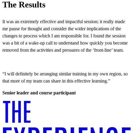
The Results​​​​‌ ‍ ​‍​‍‌‍ ‌ ​‍‌‍‍‌‌‍‌ ‌‍‍‌‌‍ ‍​‍​‍​ ‍‍​‍​‍‌ ​ ‌‍​‌‌‍ ‍‌‍‍‌‌ ‌​‌ ‍‌​‍ ‍‌‍‍‌‌‍ ​‍​‍​‍ ​​‍​‍‌‍‍​‌ ​‍‌‍‌‌‌‍‌‍​‍​‍​ ‍‍​‍​‍‌‍‍​‌ ‌​‌ ‌​‌ ​​​ ‍‍​‍ ​‍ ‌‍ ​‌‍ ‌‍​ ‌‍​‌‌‍ ​‌‍‍​‌‍ ‌ ​ ‌ ‌​​ ‍‍​ ​ ​ ​ ​ ​ ​ ​ ​‍ ‌‍‍‌‌‍ ‍‌ ‌​‌‍‌‌‌‍ ‍‌ ‌​​‍ ‌‍‌‌‌‍‌​‌‍‍‌‌ ‌​​‍ ‌‍ ‌‌‍ ‌‍‌​‌‍‌‌​ ‌‌ ​​‌ ​‍‌‍‌‌‌ ​ ‌‍‌‌‌‍ ‍‌ ‌​‌‍​‌‌ ‌​‌‍‍‌‌‍ ‌‍ ‍​ ‍ ‌‍‍‌‌‍‌​​ ‌‌‍​ ​ ‌ ‌‍​‍​ ​‌‌‍​ ​ ‌​​ ​ ​ ‍​​‍ ‌​ ‌ ‌‍​ ​ ​‌​ ​​​‍ ‌​ ‌​​ ​‌​ ​​​ ‌ ​‍ ‌​ ‍​​ ‌ ‌‍​‌​ ‍​​‍ ‌​ ‌‌‌‍‌​​ ‌‍​ ​ ​ ‍‌​ ‌​​ ​​​ ​​​ ‌​​ ​‌‌‍‌‌​ ​‍​ ‍ ‌ ‌​‌ ‍‌‌ ​​‌‍‌‌​ ‌‌‍​ ‌‍​‌‌ ​ ‌‍‌‌‌‌​ ‌ ‌​‌ ‌‌‌‍‌​‌ ‍‌​ ‍ ‌ ​​‌‍​‌‌ ‌​‌‍‍​​ ‌‌ ​​‌‍​‌‌‍‌ ‌‍‌‌‌​​‍‌ ‌‌‌‍‍‌‌‍ ​‌‍‌​‌‍‌‌‌ ​‍​‍‌‌​ ‌‌‌​​‍‌‌ ‌‍‍ ‌‍‌‌‌ ‍‌​‍‌‌​ ​ ‌​‌​​‍‌‌​ ​ ‌​‌​​‍‌‌​ ​‍​ ​‍​ ‌ ​ ‌‍​ ‌ ​ ​ ‌‍‌​‌‍​‍​ ‌ ‌‍‌‌​ ​ ‌‍‌‌​ ​ ​ ​‍​‍‌‌​ ​‍​ ​‍​‍‌‌​ ‌‌‌​‌​​‍ ‍‌ ​‍‌‍‍‌‌‍​ ‌‍‍​‌‌‌​‌‍‌‌‌ ‍​‌ ‌​​‍‌‌​ ‌‌‌​​‍‌‌ ‌‍‍ ‌‍‌‌‌ ‍‌​‍‌‌​ ​ ‌​‌​​‍‌‌​ ​ ‌​‌​​‍‌‌​ ​‍​ ​‍​ ‍​​ ‍​​ ‍​​ ​‌​ ‍​​ ‌​​ ‌‍​ ​ ‌‍‌‌​ ‌‍‌‍​ ​ ‌​​‍‌‌​ ​‍​ ​‍​‍‌‌​ ‌‌‌​‌​​‍ ‍‌‍​ ‌‍‍​‌‍‍‌‌‍ ​‌‍‌​‌ ​‍‌‍‌‌‌‍ ‍​‍‌‌​ ‌‌‌​​‍‌‌ ‌‍‍ ‌‍‌‌‌ ‍‌​‍‌‌​ ​ ‌​‌​​‍‌‌​ ​ ‌​‌​​‍‌‌​ ​‍​ ​‍​ ‍‌‌‍‌‌​ ‍‌​ ​​​ ​‌​ ‌ ‌‍‌​​ ‌ ​ ​ ‌‍‌​​ ​‌​ ​​​‍‌‌​ ​‍​ ​‍​‍‌‌​ ‌‌‌​‌​​‍ ‍‌ ‌​‌‍‌‌‌ ‍​‌ ‌​​ ‌‍​‍‌‍​‌‌ ​ ‌‍‌‌‌‌‌‌‌ ​‍‌‍ ​​ ‌‌‍‍​‌ ‌​‌ ‌​‌ ​​​‍‌‌​ ​ ‌​​‌​‍‌‌​ ​‍‌​‌‍​‍‌‌​ ​‍‌​‌‍‌‍ ​‌‍ ‌‍​ ‌‍​‌‌‍ ​‌‍‍​‌‍ ‌ ​ ‌ ‌​​‍‌‌​ ​ ‌​​‌​ ​ ​ ​ ​ ​ ​ ​ ​‍‌‍‌‍‍‌‌‍‌​​ ‌‌‍​ ​ ‌ ‌‍​‍​ ​‌‌‍​ ​ ‌​​ ​ ​ ‍​​‍ ‌​ ‌ ‌‍​ ​ ​‌​ ​​​‍ ‌​ ‌​​ ​‌​ ​​​ ‌ ​‍ ‌​ ‍​​ ‌ ‌‍​‌​ ‍​​‍ ‌​ ‌‌‌‍‌​​ ‌‍​ ​ ​ ‍‌​ ‌​​ ​​​ ​​​ ‌​​ ​‌‌‍‌‌​ ​‍​‍‌‍‌ ‌​‌ ‍‌‌ ​​‌‍‌‌​ ‌‌‍​ ‌‍​‌‌ ​ ‌‍‌‌‌‌​ ‌ ‌​‌ ‌‌‌‍‌​‌ ‍‌​‍‌‍‌ ​​‌‍​‌‌ ‌​‌‍‍​​ ‌‌ ​​‌‍​‌‌‍‌ ‌‍‌‌‌​​‍‌ ‌‌‌‍‍‌‌‍ ​‌‍‌​‌‍‌‌‌ ​‍​‍‌‌​ ‌‌‌​​‍‌‌ ‌‍‍ ‌‍‌‌‌ ‍‌​‍‌‌​ ​ ‌​‌​​‍‌‌​ ​ ‌​‌​​‍‌‌​ ​‍​ ​‍​ ‌ ​ ‌‍​ ‌ ​ ​ ‌‍‌​‌‍​‍​ ‌ ‌‍‌‌​ ​ ‌‍‌‌​ ​ ​ ​‍​‍‌‌​ ​‍​ ​‍​‍‌‌​ ‌‌‌​‌​​‍ ‍‌ ​‍‌‍‍‌‌‍​ ‌‍‍​‌‌‌​‌‍‌‌‌ ‍​‌ ‌​​‍‌‌​ ‌‌‌​​‍‌‌ ‌‍‍ ‌‍‌‌‌ ‍‌​‍‌‌​ ​ ‌​‌​​‍‌‌​ ​ ‌​‌​​‍‌‌​ ​‍​ ​‍​ ‍​​ ‍​​ ‍​​ ​‌​ ‍​​ ‌​​ ‌‍​ ​ ‌‍‌‌​ ‌‍‌‍​ ​ ‌​​‍‌‌​ ​‍​ ​‍​‍‌‌​ ‌‌‌​‌​​‍ ‍‌‍​ ‌‍‍​‌‍‍‌‌‍ ​‌‍‌​‌ ​‍‌‍‌‌‌‍ ‍​‍‌‌​ ‌‌‌​​‍‌‌ ‌‍‍ ‌‍‌‌‌ ‍‌​‍‌‌​ ​ ‌​‌​​‍‌‌​ ​ ‌​‌​​‍‌‌​ ​‍​ ​‍​ ‍‌‌‍‌‌​ ‍‌​ ​​​ ​‌​ ‌ ‌‍‌​​ ‌ ​ ​ ‌‍‌​​ ​‌​ ​​​‍‌‌​ ​‍​ ​‍​‍‌‌​ ‌‌‌​‌​​‍ ‍‌ ‌​‌‍‌‌‌ ‍​‌ ‌​​‍‌‍‌ ​​‌‍‌‌‌ ​‍‌ ​ ‌ ​​‌‍‌‌‌‍​ ‌ ‌​‌‍‍‌‌ ‌‍‌‍‌‌​ ‌‌ ​​‌ ‌‌‌‍​‍‌‍ ​‌‍‍‌‌ ​ ‌‍‍​‌‍‌‌‌‍‌​​‍​‍‌ ‌
It was an extremely effective and impactful session; it really made
me pause for thought and consider the wider implications of the
changes to process which I am responsible for. I found the session
was a bit of a wake-up call to understand how quickly you become
removed from the activities and pressures of the ‘front-line’ team.​​​​‌ ‍ ​‍​‍‌‍ ‌ ​‍‌‍‍‌‌‍‌ ‌‍‍‌‌‍ ‍​‍​‍​ ‍‍​‍​‍‌ ​ ‌‍​‌‌‍ ‍‌‍‍‌‌ ‌​‌ ‍‌​‍ ‍‌‍‍‌‌‍ ​‍​‍​‍ ​​‍​‍‌‍‍​‌ ​‍‌‍‌‌‌‍‌‍​‍​‍​ ‍‍​‍​‍‌‍‍​‌ ‌​‌ ‌​‌ ​​​ ‍‍​‍ ​‍ ‌‍ ​‌‍ ‌‍​ ‌‍​‌‌‍ ​‌‍‍​‌‍ ‌ ​ ‌ ‌​​ ‍‍​ ​ ​ ​ ​ ​ ​ ​ ​‍ ‌‍‍‌‌‍ ‍‌ ‌​‌‍‌‌‌‍ ‍‌ ‌​​‍ ‌‍‌‌‌‍‌​‌‍‍‌‌ ‌​​‍ ‌‍ ‌‌‍ ‌‍‌​‌‍‌‌​ ‌‌ ​​‌ ​‍‌‍‌‌‌ ​ ‌‍‌‌‌‍ ‍‌ ‌​‌‍​‌‌ ‌​‌‍‍‌‌‍ ‌‍ ‍​ ‍ ‌‍‍‌‌‍‌​​ ‌‌‍​ ​ ‌ ‌‍​‍​ ​‌‌‍​ ​ ‌​​ ​ ​ ‍​​‍ ‌​ ‌ ‌‍​ ​ ​‌​ ​​​‍ ‌​ ‌​​ ​‌​ ​​​ ‌ ​‍ ‌​ ‍​​ ‌ ‌‍​‌​ ‍​​‍ ‌​ ‌‌‌‍‌​​ ‌‍​ ​ ​ ‍‌​ ‌​​ ​​​ ​​​ ‌​​ ​‌‌‍‌‌​ ​‍​ ‍ ‌ ‌​‌ ‍‌‌ ​​‌‍‌‌​ ‌‌‍​ ‌‍​‌‌ ​ ‌‍‌‌‌‌​ ‌ ‌​‌ ‌‌‌‍‌​‌ ‍‌​ ‍ ‌ ​​‌‍​‌‌ ‌​‌‍‍​​ ‌‌ ​​‌‍​‌‌‍‌ ‌‍‌‌‌​​‍‌ ‌‌‌‍‍‌‌‍ ​‌‍‌​‌‍‌‌‌ ​‍​‍‌‌​ ‌‌‌​​‍‌‌ ‌‍‍ ‌‍‌‌‌ ‍‌​‍‌‌​ ​ ‌​‌​​‍‌‌​ ​ ‌​‌​​‍‌‌​ ​‍​ ​‍​ ‌ ​ ‌‍​ ‌ ​ ​ ‌‍‌​‌‍​‍​ ‌ ‌‍‌‌​ ​ ‌‍‌‌​ ​ ​ ​‍​‍‌‌​ ​‍​ ​‍​‍‌‌​ ‌‌‌​‌​​‍ ‍‌ ​‍‌‍‍‌‌‍​ ‌‍‍​‌‌‌​‌‍‌‌‌ ‍​‌ ‌​​‍‌‌​ ‌‌‌​​‍‌‌ ‌‍‍ ‌‍‌‌‌ ‍‌​‍‌‌​ ​ ‌​‌​​‍‌‌​ ​ ‌​‌​​‍‌‌​ ​‍​ ​‍​ ‌ ‌‍‌‍​ ‌‍‌‍‌‌‌‍​‌​ ‌‍​ ‌‍‌‍​‌​ ‌ ​ ‍‌​ ​‌‌‍​ ​‍‌‌​ ​‍​ ​‍​‍‌‌​ ‌‌‌​‌​​‍ ‍‌‍​ ‌‍‍​‌‍‍‌‌‍ ​‌‍‌​‌ ​‍‌‍‌‌‌‍ ‍​‍‌‌​ ‌‌‌​​‍‌‌ ‌‍‍ ‌‍‌‌‌ ‍‌​‍‌‌​ ​ ‌​‌​​‍‌‌​ ​ ‌​‌​​‍‌‌​ ​‍​ ​‍‌‍​ ​ ‌​​ ‍‌​ ‍​​ ‌​​ ​‍‌‍‌‍​ ​ ​ ​ ‌‍‌‌‌‍​ ‌‍‌​​‍‌‌​ ​‍​ ​‍​‍‌‌​ ‌‌‌​‌​​‍ ‍‌ ‌​‌‍‌‌‌ ‍​‌ ‌​​ ‌‍​‍‌‍​‌‌ ​ ‌‍‌‌‌‌‌‌‌ ​‍‌‍ ​​ ‌‌‍‍​‌ ‌​‌ ‌​‌ ​​​‍‌‌​ ​ ‌​​‌​‍‌‌​ ​‍‌​‌‍​‍‌‌​ ​‍‌​‌‍‌‍ ​‌‍ ‌‍​ ‌‍​‌‌‍ ​‌‍‍​‌‍ ‌ ​ ‌ ‌​​‍‌‌​ ​ ‌​​‌​ ​ ​ ​ ​ ​ ​ ​ ​‍‌‍‌‍‍‌‌‍‌​​ ‌‌‍​ ​ ‌ ‌‍​‍​ ​‌‌‍​ ​ ‌​​ ​ ​ ‍​​‍ ‌​ ‌ ‌‍​ ​ ​‌​ ​​​‍ ‌​ ‌​​ ​‌​ ​​​ ‌ ​‍ ‌​ ‍​​ ‌ ‌‍​‌​ ‍​​‍ ‌​ ‌‌‌‍‌​​ ‌‍​ ​ ​ ‍‌​ ‌​​ ​​​ ​​​ ‌​​ ​‌‌‍‌‌​ ​‍​‍‌‍‌ ‌​‌ ‍‌‌ ​​‌‍‌‌​ ‌‌‍​ ‌‍​‌‌ ​ ‌‍‌‌‌‌​ ‌ ‌​‌ ‌‌‌‍‌​‌ ‍‌​‍‌‍‌ ​​‌‍​‌‌ ‌​‌‍‍​​ ‌‌ ​​‌‍​‌‌‍‌ ‌‍‌‌‌​​‍‌ ‌‌‌‍‍‌‌‍ ​‌‍‌​‌‍‌‌‌ ​‍​‍‌‌​ ‌‌‌​​‍‌‌ ‌‍‍ ‌‍‌‌‌ ‍‌​‍‌‌​ ​ ‌​‌​​‍‌‌​ ​ ‌​‌​​‍‌‌​ ​‍​ ​‍​ ‌ ​ ‌‍​ ‌ ​ ​ ‌‍‌​‌‍​‍​ ‌ ‌‍‌‌​ ​ ‌‍‌‌​ ​ ​ ​‍​‍‌‌​ ​‍​ ​‍​‍‌‌​ ‌‌‌​‌​​‍ ‍‌ ​‍‌‍‍‌‌‍​ ‌‍‍​‌‌‌​‌‍‌‌‌ ‍​‌ ‌​​‍‌‌​ ‌‌‌​​‍‌‌ ‌‍‍ ‌‍‌‌‌ ‍‌​‍‌‌​ ​ ‌​‌​​‍‌‌​ ​ ‌​‌​​‍‌‌​ ​‍​ ​‍​ ‌ ‌‍‌‍​ ‌‍‌‍‌‌‌‍​‌​ ‌‍​ ‌‍‌‍​‌​ ‌ ​ ‍‌​ ​‌‌‍​ ​‍‌‌​ ​‍​ ​‍​‍‌‌​ ‌‌‌​‌​​‍ ‍‌‍​ ‌‍‍​‌‍‍‌‌‍ ​‌‍‌​‌ ​‍‌‍‌‌‌‍ ‍​‍‌‌​ ‌‌‌​​‍‌‌ ‌‍‍ ‌‍‌‌‌ ‍‌​‍‌‌​ ​ ‌​‌​​‍‌‌​ ​ ‌​‌​​‍‌‌​ ​‍​ ​‍‌‍​ ​ ‌​​ ‍‌​ ‍​​ ‌​​ ​‍‌‍‌‍​ ​ ​ ​ ‌‍‌‌‌‍​ ‌‍‌​​‍‌‌​ ​‍​ ​‍​‍‌‌​ ‌‌‌​‌​​‍ ‍‌ ‌​‌‍‌‌‌ ‍​‌ ‌​​‍‌‍‌ ​​‌‍‌‌‌ ​‍‌ ​ ‌ ​​‌‍‌‌‌‍​ ‌ ‌​‌‍‍‌‌ ‌‍‌‍‌‌​ ‌‌ ​​‌ ‌‌‌‍​‍‌‍ ​‌‍‍‌‌ ​ ‌‍‍​‌‍‌‌‌‍‌​​‍​‍‌ ‌
“I will definitely be arranging similar training in my own region, so
that more of my team can share in this effective learning.”​​​​‌ ‍ ​‍​‍‌‍ ‌ ​‍‌‍‍‌‌‍‌ ‌‍‍‌‌‍ ‍​‍​‍​ ‍‍​‍​‍‌ ​ ‌‍​‌‌‍ ‍‌‍‍‌‌ ‌​‌ ‍‌​‍ ‍‌‍‍‌‌‍ ​‍​‍​‍ ​​‍​‍‌‍‍​‌ ​‍‌‍‌‌‌‍‌‍​‍​‍​ ‍‍​‍​‍‌‍‍​‌ ‌​‌ ‌​‌ ​​​ ‍‍​‍ ​‍ ‌‍ ​‌‍ ‌‍​ ‌‍​‌‌‍ ​‌‍‍​‌‍ ‌ ​ ‌ ‌​​ ‍‍​ ​ ​ ​ ​ ​ ​ ​ ​‍ ‌‍‍‌‌‍ ‍‌ ‌​‌‍‌‌‌‍ ‍‌ ‌​​‍ ‌‍‌‌‌‍‌​‌‍‍‌‌ ‌​​‍ ‌‍ ‌‌‍ ‌‍‌​‌‍‌‌​ ‌‌ ​​‌ ​‍‌‍‌‌‌ ​ ‌‍‌‌‌‍ ‍‌ ‌​‌‍​‌‌ ‌​‌‍‍‌‌‍ ‌‍ ‍​ ‍ ‌‍‍‌‌‍‌​​ ‌‌‍​ ​ ‌ ‌‍​‍​ ​‌‌‍​ ​ ‌​​ ​ ​ ‍​​‍ ‌​ ‌ ‌‍​ ​ ​‌​ ​​​‍ ‌​ ‌​​ ​‌​ ​​​ ‌ ​‍ ‌​ ‍​​ ‌ ‌‍​‌​ ‍​​‍ ‌​ ‌‌‌‍‌​​ ‌‍​ ​ ​ ‍‌​ ‌​​ ​​​ ​​​ ‌​​ ​‌‌‍‌‌​ ​‍​ ‍ ‌ ‌​‌ ‍‌‌ ​​‌‍‌‌​ ‌‌‍​ ‌‍​‌‌ ​ ‌‍‌‌‌‌​ ‌ ‌​‌ ‌‌‌‍‌​‌ ‍‌​ ‍ ‌ ​​‌‍​‌‌ ‌​‌‍‍​​ ‌‌ ​​‌‍​‌‌‍‌ ‌‍‌‌‌​​‍‌ ‌‌‌‍‍‌‌‍ ​‌‍‌​‌‍‌‌‌ ​‍​‍‌‌​ ‌‌‌​​‍‌‌ ‌‍‍ ‌‍‌‌‌ ‍‌​‍‌‌​ ​ ‌​‌​​‍‌‌​ ​ ‌​‌​​‍‌‌​ ​‍​ ​‍​ ‌ ​ ‌‍​ ‌ ​ ​ ‌‍‌​‌‍​‍​ ‌ ‌‍‌‌​ ​ ‌‍‌‌​ ​ ​ ​‍​‍‌‌​ ​‍​ ​‍​‍‌‌​ ‌‌‌​‌​​‍ ‍‌ ​‍‌‍‍‌‌‍​ ‌‍‍​‌‌‌​‌‍‌‌‌ ‍​‌ ‌​​‍‌‌​ ‌‌‌​​‍‌‌ ‌‍‍ ‌‍‌‌‌ ‍‌​‍‌‌​ ​ ‌​‌​​‍‌‌​ ​ ‌​‌​​‍‌‌​ ​‍​ ​‍‌‍‌​​ ‌ ‌‍​ ​ ‍​​ ‍‌​ ‌‌‌‍​ ​ ​‌​ ‌‌​ ‌​‌‍​‌​ ‍​​‍‌‌​ ​‍​ ​‍​‍‌‌​ ‌‌‌​‌​​‍ ‍‌‍​ ‌‍‍​‌‍‍‌‌‍ ​‌‍‌​‌ ​‍‌‍‌‌‌‍ ‍​‍‌‌​ ‌‌‌​​‍‌‌ ‌‍‍ ‌‍‌‌‌ ‍‌​‍‌‌​ ​ ‌​‌​​‍‌‌​ ​ ‌​‌​​‍‌‌​ ​‍​ ​‍‌‍​ ​ ‌‌‌‍​‍​ ‌ ​ ​​​ ‍‌​ ‌​​ ‍​​ ‍​‌‍​‌​ ‍​‌‍‌‍​‍‌‌​ ​‍​ ​‍​‍‌‌​ ‌‌‌​‌​​‍ ‍‌ ‌​‌‍‌‌‌ ‍​‌ ‌​​ ‌‍​‍‌‍​‌‌ ​ ‌‍‌‌‌‌‌‌‌ ​‍‌‍ ​​ ‌‌‍‍​‌ ‌​‌ ‌​‌ ​​​‍‌‌​ ​ ‌​​‌​‍‌‌​ ​‍‌​‌‍​‍‌‌​ ​‍‌​‌‍‌‍ ​‌‍ ‌‍​ ‌‍​‌‌‍ ​‌‍‍​‌‍ ‌ ​ ‌ ‌​​‍‌‌​ ​ ‌​​‌​ ​ ​ ​ ​ ​ ​ ​ ​‍‌‍‌‍‍‌‌‍‌​​ ‌‌‍​ ​ ‌ ‌‍​‍​ ​‌‌‍​ ​ ‌​​ ​ ​ ‍​​‍ ‌​ ‌ ‌‍​ ​ ​‌​ ​​​‍ ‌​ ‌​​ ​‌​ ​​​ ‌ ​‍ ‌​ ‍​​ ‌ ‌‍​‌​ ‍​​‍ ‌​ ‌‌‌‍‌​​ ‌‍​ ​ ​ ‍‌​ ‌​​ ​​​ ​​​ ‌​​ ​‌‌‍‌‌​ ​‍​‍‌‍‌ ‌​‌ ‍‌‌ ​​‌‍‌‌​ ‌‌‍​ ‌‍​‌‌ ​ ‌‍‌‌‌‌​ ‌ ‌​‌ ‌‌‌‍‌​‌ ‍‌​‍‌‍‌ ​​‌‍​‌‌ ‌​‌‍‍​​ ‌‌ ​​‌‍​‌‌‍‌ ‌‍‌‌‌​​‍‌ ‌‌‌‍‍‌‌‍ ​‌‍‌​‌‍‌‌‌ ​‍​‍‌‌​ ‌‌‌​​‍‌‌ ‌‍‍ ‌‍‌‌‌ ‍‌​‍‌‌​ ​ ‌​‌​​‍‌‌​ ​ ‌​‌​​‍‌‌​ ​‍​ ​‍​ ‌ ​ ‌‍​ ‌ ​ ​ ‌‍‌​‌‍​‍​ ‌ ‌‍‌‌​ ​ ‌‍‌‌​ ​ ​ ​‍​‍‌‌​ ​‍​ ​‍​‍‌‌​ ‌‌‌​‌​​‍ ‍‌ ​‍‌‍‍‌‌‍​ ‌‍‍​‌‌‌​‌‍‌‌‌ ‍​‌ ‌​​‍‌‌​ ‌‌‌​​‍‌‌ ‌‍‍ ‌‍‌‌‌ ‍‌​‍‌‌​ ​ ‌​‌​​‍‌‌​ ​ ‌​‌​​‍‌‌​ ​‍​ ​‍‌‍‌​​ ‌ ‌‍​ ​ ‍​​ ‍‌​ ‌‌‌‍​ ​ ​‌​ ‌‌​ ‌​‌‍​‌​ ‍​​‍‌‌​ ​‍​ ​‍​‍‌‌​ ‌‌‌​‌​​‍ ‍‌‍​ ‌‍‍​‌‍‍‌‌‍ ​‌‍‌​‌ ​‍‌‍‌‌‌‍ ‍​‍‌‌​ ‌‌‌​​‍‌‌ ‌‍‍ ‌‍‌‌‌ ‍‌​‍‌‌​ ​ ‌​‌​​‍‌‌​ ​ ‌​‌​​‍‌‌​ ​‍​ ​‍‌‍​ ​ ‌‌‌‍​‍​ ‌ ​ ​​​ ‍‌​ ‌​​ ‍​​ ‍​‌‍​‌​ ‍​‌‍‌‍​‍‌‌​ ​‍​ ​‍​‍‌‌​ ‌‌‌​‌​​‍ ‍‌ ‌​‌‍‌‌‌ ‍​‌ ‌​​‍‌‍‌ ​​‌‍‌‌‌ ​‍‌ ​ ‌ ​​‌‍‌‌‌‍​ ‌ ‌​‌‍‍‌‌ ‌‍‌‍‌‌​ ‌‌ ​​‌ ‌‌‌‍​‍‌‍ ​‌‍‍‌‌ ​ ‌‍‍​‌‍‌‌‌‍‌​​‍​‍‌ ‌
Senior leader and course participant​​​​‌ ‍ ​‍​‍‌‍ ‌ ​‍‌‍‍‌‌‍‌ ‌‍‍‌‌‍ ‍​‍​‍​ ‍‍​‍​‍‌ ​ ‌‍​‌‌‍ ‍‌‍‍‌‌ ‌​‌ ‍‌​‍ ‍‌‍‍‌‌‍ ​‍​‍​‍ ​​‍​‍‌‍‍​‌ ​‍‌‍‌‌‌‍‌‍​‍​‍​ ‍‍​‍​‍‌‍‍​‌ ‌​‌ ‌​‌ ​​​ ‍‍​‍ ​‍ ‌‍ ​‌‍ ‌‍​ ‌‍​‌‌‍ ​‌‍‍​‌‍ ‌ ​ ‌ ‌​​ ‍‍​ ​ ​ ​ ​ ​ ​ ​ ​‍ ‌‍‍‌‌‍ ‍‌ ‌​‌‍‌‌‌‍ ‍‌ ‌​​‍ ‌‍‌‌‌‍‌​‌‍‍‌‌ ‌​​‍ ‌‍ ‌‌‍ ‌‍‌​‌‍‌‌​ ‌‌ ​​‌ ​‍‌‍‌‌‌ ​ ‌‍‌‌‌‍ ‍‌ ‌​‌‍​‌‌ ‌​‌‍‍‌‌‍ ‌‍ ‍​ ‍ ‌‍‍‌‌‍‌​​ ‌‌‍​ ​ ‌ ‌‍​‍​ ​‌‌‍​ ​ ‌​​ ​ ​ ‍​​‍ ‌​ ‌ ‌‍​ ​ ​‌​ ​​​‍ ‌​ ‌​​ ​‌​ ​​​ ‌ ​‍ ‌​ ‍​​ ‌ ‌‍​‌​ ‍​​‍ ‌​ ‌‌‌‍‌​​ ‌‍​ ​ ​ ‍‌​ ‌​​ ​​​ ​​​ ‌​​ ​‌‌‍‌‌​ ​‍​ ‍ ‌ ‌​‌ ‍‌‌ ​​‌‍‌‌​ ‌‌‍​ ‌‍​‌‌ ​ ‌‍‌‌‌‌​ ‌ ‌​‌ ‌‌‌‍‌​‌ ‍‌​ ‍ ‌ ​​‌‍​‌‌ ‌​‌‍‍​​ ‌‌ ​​‌‍​‌‌‍‌ ‌‍‌‌‌​​‍‌ ‌‌‌‍‍‌‌‍ ​‌‍‌​‌‍‌‌‌ ​‍​‍‌‌​ ‌‌‌​​‍‌‌ ‌‍‍ ‌‍‌‌‌ ‍‌​‍‌‌​ ​ ‌​‌​​‍‌‌​ ​ ‌​‌​​‍‌‌​ ​‍​ ​‍​ ‌ ​ ‌‍​ ‌ ​ ​ ‌‍‌​‌‍​‍​ ‌ ‌‍‌‌​ ​ ‌‍‌‌​ ​ ​ ​‍​‍‌‌​ ​‍​ ​‍​‍‌‌​ ‌‌‌​‌​​‍ ‍‌ ​‍‌‍‍‌‌‍​ ‌‍‍​‌‌‌​‌‍‌‌‌ ‍​‌ ‌​​‍‌‌​ ‌‌‌​​‍‌‌ ‌‍‍ ‌‍‌‌‌ ‍‌​‍‌‌​ ​ ‌​‌​​‍‌‌​ ​ ‌​‌​​‍‌‌​ ​‍​ ​‍​ ‌‌​ ​​​ ‌‍‌‍​ ​ ​​‌‍​‌​ ‍​‌‍‌​​ ‌‍​ ​‍​ ‍‌‌‍​‌​‍‌‌​ ​‍​ ​‍​‍‌‌​ ‌‌‌​‌​​‍ ‍‌‍​ ‌‍‍​‌‍‍‌‌‍ ​‌‍‌​‌ ​‍‌‍‌‌‌‍ ‍​‍‌‌​ ‌‌‌​​‍‌‌ ‌‍‍ ‌‍‌‌‌ ‍‌​‍‌‌​ ​ ‌​‌​​‍‌‌​ ​ ‌​‌​​‍‌‌​ ​‍​ ​‍​ ‍​‌‍​‌​ ​‍‌‍​ ​ ‌ ​ ​‌​ ​​‌‍​ ​ ‍​​ ‍‌‌‍‌‍‌‍​ ​‍‌‌​ ​‍​ ​‍​‍‌‌​ ‌‌‌​‌​​‍ ‍‌ ‌​‌‍‌‌‌ ‍​‌ ‌​​ ‌‍​‍‌‍​‌‌ ​ ‌‍‌‌‌‌‌‌‌ ​‍‌‍ ​​ ‌‌‍‍​‌ ‌​‌ ‌​‌ ​​​‍‌‌​ ​ ‌​​‌​‍‌‌​ ​‍‌​‌‍​‍‌‌​ ​‍‌​‌‍‌‍ ​‌‍ ‌‍​ ‌‍​‌‌‍ ​‌‍‍​‌‍ ‌ ​ ‌ ‌​​‍‌‌​ ​ ‌​​‌​ ​ ​ ​ ​ ​ ​ ​ ​‍‌‍‌‍‍‌‌‍‌​​ ‌‌‍​ ​ ‌ ‌‍​‍​ ​‌‌‍​ ​ ‌​​ ​ ​ ‍​​‍ ‌​ ‌ ‌‍​ ​ ​‌​ ​​​‍ ‌​ ‌​​ ​‌​ ​​​ ‌ ​‍ ‌​ ‍​​ ‌ ‌‍​‌​ ‍​​‍ ‌​ ‌‌‌‍‌​​ ‌‍​ ​ ​ ‍‌​ ‌​​ ​​​ ​​​ ‌​​ ​‌‌‍‌‌​ ​‍​‍‌‍‌ ‌​‌ ‍‌‌ ​​‌‍‌‌​ ‌‌‍​ ‌‍​‌‌ ​ ‌‍‌‌‌‌​ ‌ ‌​‌ ‌‌‌‍‌​‌ ‍‌​‍‌‍‌ ​​‌‍​‌‌ ‌​‌‍‍​​ ‌‌ ​​‌‍​‌‌‍‌ ‌‍‌‌‌​​‍‌ ‌‌‌‍‍‌‌‍ ​‌‍‌​‌‍‌‌‌ ​‍​‍‌‌​ ‌‌‌​​‍‌‌ ‌‍‍ ‌‍‌‌‌ ‍‌​‍‌‌​ ​ ‌​‌​​‍‌‌​ ​ ‌​‌​​‍‌‌​ ​‍​ ​‍​ ‌ ​ ‌‍​ ‌ ​ ​ ‌‍‌​‌‍​‍​ ‌ ‌‍‌‌​ ​ ‌‍‌‌​ ​ ​ ​‍​‍‌‌​ ​‍​ ​‍​‍‌‌​ ‌‌‌​‌​​‍ ‍‌ ​‍‌‍‍‌‌‍​ ‌‍‍​‌‌‌​‌‍‌‌‌ ‍​‌ ‌​​‍‌‌​ ‌‌‌​​‍‌‌ ‌‍‍ ‌‍‌‌‌ ‍‌​‍‌‌​ ​ ‌​‌​​‍‌‌​ ​ ‌​‌​​‍‌‌​ ​‍​ ​‍​ ‌‌​ ​​​ ‌‍‌‍​ ​ ​​‌‍​‌​ ‍​‌‍‌​​ ‌‍​ ​‍​ ‍‌‌‍​‌​‍‌‌​ ​‍​ ​‍​‍‌‌​ ‌‌‌​‌​​‍ ‍‌‍​ ‌‍‍​‌‍‍‌‌‍ ​‌‍‌​‌ ​‍‌‍‌‌‌‍ ‍​‍‌‌​ ‌‌‌​​‍‌‌ ‌‍‍ ‌‍‌‌‌ ‍‌​‍‌‌​ ​ ‌​‌​​‍‌‌​ ​ ‌​‌​​‍‌‌​ ​‍​ ​‍​ ‍​‌‍​‌​ ​‍‌‍​ ​ ‌ ​ ​‌​ ​​‌‍​ ​ ‍​​ ‍‌‌‍‌‍‌‍​ ​‍‌‌​ ​‍​ ​‍​‍‌‌​ ‌‌‌​‌​​‍ ‍‌ ‌​‌‍‌‌‌ ‍​‌ ‌​​‍‌‍‌ ​​‌‍‌‌‌ ​‍‌ ​ ‌ ​​‌‍‌‌‌‍​ ‌ ‌​‌‍‍‌‌ ‌‍‌‍‌‌​ ‌‌ ​​‌ ‌‌‌‍​‍‌‍ ​‌‍‍‌‌ ​ ‌‍‍​‌‍‌‌‌‍‌​​‍​‍‌ ‌