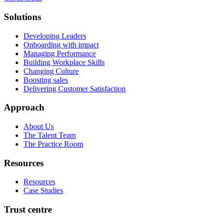
Solutions
Developing Leaders
Onboarding with impact
Managing Performance
Building Workplace Skills
Changing Culture
Boosting sales
Delivering Customer Satisfaction
Approach
About Us
The Talent Team
The Practice Room
Resources
Resources
Case Studies
Trust centre