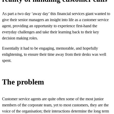
As part a two day ‘away day’ this financial services giant wanted to
give their senior managers an insight into life as a customer service
agent, providing an opportunity to experience first-hand the
everyday challenges and take their learning back to their key
decision making roles.​​​​‌ ‍ ​‍​‍‌‍ ‌ ​‍‌‍‍‌‌‍‌ ‌‍‍‌‌‍ ‍​‍​‍​ ‍‍​‍​‍‌ ​ ‌‍​‌‌‍ ‍‌‍‍‌‌ ‌​‌ ‍‌​‍ ‍‌‍‍‌‌‍ ​‍​‍​‍ ​​‍​‍‌‍‍​‌ ​‍‌‍‌‌‌‍‌‍​‍​‍​ ‍‍​‍​‍‌‍‍​‌ ‌​‌ ‌​‌ ​​​ ‍‍​‍ ​‍ ‌‍ ​‌‍ ‌‍​ ‌‍​‌‌‍ ​‌‍‍​‌‍ ‌ ​ ‌ ‌​​ ‍‍​ ​ ​ ​ ​ ​ ​ ​ ​‍ ‌‍‍‌‌‍ ‍‌ ‌​‌‍‌‌‌‍ ‍‌ ‌​​‍ ‌‍‌‌‌‍‌​‌‍‍‌‌ ‌​​‍ ‌‍ ‌‌‍ ‌‍‌​‌‍‌‌​ ‌‌ ​​‌ ​‍‌‍‌‌‌ ​ ‌‍‌‌‌‍ ‍‌ ‌​‌‍​‌‌ ‌​‌‍‍‌‌‍ ‌‍ ‍​ ‍ ‌‍‍‌‌‍‌​​ ‌‌‍​ ​ ‌ ‌‍​‍​ ​‌‌‍​ ​ ‌​​ ​ ​ ‍​​‍ ‌​ ‌ ‌‍​ ​ ​‌​ ​​​‍ ‌​ ‌​​ ​‌​ ​​​ ‌ ​‍ ‌​ ‍​​ ‌ ‌‍​‌​ ‍​​‍ ‌​ ‌‌‌‍‌​​ ‌‍​ ​ ​ ‍‌​ ‌​​ ​​​ ​​​ ‌​​ ​‌‌‍‌‌​ ​‍​ ‍ ‌ ‌​‌ ‍‌‌ ​​‌‍‌‌​ ‌‌‍​ ‌‍​‌‌ ​ ‌‍‌‌‌‌​ ‌ ‌​‌ ‌‌‌‍‌​‌ ‍‌​ ‍ ‌ ​​‌‍​‌‌ ‌​‌‍‍​​ ‌‌ ​​‌‍​‌‌‍‌ ‌‍‌‌‌​​‍‌ ‌‌‌‍‍‌‌‍ ​‌‍‌​‌‍‌‌‌ ​‍​‍‌‌​ ‌‌‌​​‍‌‌ ‌‍‍ ‌‍‌‌‌ ‍‌​‍‌‌​ ​ ‌​‌​​‍‌‌​ ​ ‌​‌​​‍‌‌​ ​‍​ ​‍​ ‌ ​ ‌‍​ ‌ ​ ​ ‌‍‌​‌‍​‍​ ‌ ‌‍‌‌​ ​ ‌‍‌‌​ ​ ​ ​‍​‍‌‌​ ​‍​ ​‍​‍‌‌​ ‌‌‌​‌​​‍ ‍‌ ​‍‌‍‍‌‌‍​ ‌‍‍​‌‌‌​‌‍‌‌‌ ‍​‌ ‌​​‍‌‌​ ‌‌‌​​‍‌‌ ‌‍‍ ‌‍‌‌‌ ‍‌​‍‌‌​ ​ ‌​‌​​‍‌‌​ ​ ‌​‌​​‍‌‌​ ​‍​ ​‍​ ‌ ‌‍​‍‌‍‌​‌‍​‌​ ​‍​ ​‍​ ‌‍​ ‌ ​ ‌‌​ ‍‌‌‍​‌​ ​​​‍‌‌​ ​‍​ ​‍​‍‌‌​ ‌‌‌​‌​​‍ ‍‌‍​ ‌‍‍​‌‍‍‌‌‍ ​‌‍‌​‌ ​‍‌‍‌‌‌‍ ‍​‍‌‌​ ‌‌‌​​‍‌‌ ‌‍‍ ‌‍‌‌‌ ‍‌​‍‌‌​ ​ ‌​‌​​‍‌‌​ ​ ‌​‌​​‍‌‌​ ​‍​ ​‍​ ​​​ ‍‌​ ‍‌‌‍​‌​ ‌ ‌‍‌‌​ ​‍​ ​‍​ ​​‌‍​‌​ ‍​​ ​ ​‍‌‌​ ​‍​ ​‍​‍‌‌​ ‌‌‌​‌​​‍ ‍‌ ‌​‌‍‌‌‌ ‍​‌ ‌​​ ‌‍​‍‌‍​‌‌ ​ ‌‍‌‌‌‌‌‌‌ ​‍‌‍ ​​ ‌‌‍‍​‌ ‌​‌ ‌​‌ ​​​‍‌‌​ ​ ‌​​‌​‍‌‌​ ​‍‌​‌‍​‍‌‌​ ​‍‌​‌‍‌‍ ​‌‍ ‌‍​ ‌‍​‌‌‍ ​‌‍‍​‌‍ ‌ ​ ‌ ‌​​‍‌‌​ ​ ‌​​‌​ ​ ​ ​ ​ ​ ​ ​ ​‍‌‍‌‍‍‌‌‍‌​​ ‌‌‍​ ​ ‌ ‌‍​‍​ ​‌‌‍​ ​ ‌​​ ​ ​ ‍​​‍ ‌​ ‌ ‌‍​ ​ ​‌​ ​​​‍ ‌​ ‌​​ ​‌​ ​​​ ‌ ​‍ ‌​ ‍​​ ‌ ‌‍​‌​ ‍​​‍ ‌​ ‌‌‌‍‌​​ ‌‍​ ​ ​ ‍‌​ ‌​​ ​​​ ​​​ ‌​​ ​‌‌‍‌‌​ ​‍​‍‌‍‌ ‌​‌ ‍‌‌ ​​‌‍‌‌​ ‌‌‍​ ‌‍​‌‌ ​ ‌‍‌‌‌‌​ ‌ ‌​‌ ‌‌‌‍‌​‌ ‍‌​‍‌‍‌ ​​‌‍​‌‌ ‌​‌‍‍​​ ‌‌ ​​‌‍​‌‌‍‌ ‌‍‌‌‌​​‍‌ ‌‌‌‍‍‌‌‍ ​‌‍‌​‌‍‌‌‌ ​‍​‍‌‌​ ‌‌‌​​‍‌‌ ‌‍‍ ‌‍‌‌‌ ‍‌​‍‌‌​ ​ ‌​‌​​‍‌‌​ ​ ‌​‌​​‍‌‌​ ​‍​ ​‍​ ‌ ​ ‌‍​ ‌ ​ ​ ‌‍‌​‌‍​‍​ ‌ ‌‍‌‌​ ​ ‌‍‌‌​ ​ ​ ​‍​‍‌‌​ ​‍​ ​‍​‍‌‌​ ‌‌‌​‌​​‍ ‍‌ ​‍‌‍‍‌‌‍​ ‌‍‍​‌‌‌​‌‍‌‌‌ ‍​‌ ‌​​‍‌‌​ ‌‌‌​​‍‌‌ ‌‍‍ ‌‍‌‌‌ ‍‌​‍‌‌​ ​ ‌​‌​​‍‌‌​ ​ ‌​‌​​‍‌‌​ ​‍​ ​‍​ ‌ ‌‍​‍‌‍‌​‌‍​‌​ ​‍​ ​‍​ ‌‍​ ‌ ​ ‌‌​ ‍‌‌‍​‌​ ​​​‍‌‌​ ​‍​ ​‍​‍‌‌​ ‌‌‌​‌​​‍ ‍‌‍​ ‌‍‍​‌‍‍‌‌‍ ​‌‍‌​‌ ​‍‌‍‌‌‌‍ ‍​‍‌‌​ ‌‌‌​​‍‌‌ ‌‍‍ ‌‍‌‌‌ ‍‌​‍‌‌​ ​ ‌​‌​​‍‌‌​ ​ ‌​‌​​‍‌‌​ ​‍​ ​‍​ ​​​ ‍‌​ ‍‌‌‍​‌​ ‌ ‌‍‌‌​ ​‍​ ​‍​ ​​‌‍​‌​ ‍​​ ​ ​‍‌‌​ ​‍​ ​‍​‍‌‌​ ‌‌‌​‌​​‍ ‍‌ ‌​‌‍‌‌‌ ‍​‌ ‌​​‍‌‍‌ ​​‌‍‌‌‌ ​‍‌ ​ ‌ ​​‌‍‌‌‌‍​ ‌ ‌​‌‍‍‌‌ ‌‍‌‍‌‌​ ‌‌ ​​‌ ‌‌‌‍​‍‌‍ ​‌‍‍‌‌ ​ ‌‍‍​‌‍‌‌‌‍‌​​‍​‍‌ ‌
Essentially it had to be engaging, memorable, and hopefully
enlightening, to ensure their time away from their desks was well
spent.​​​​‌ ‍ ​‍​‍‌‍ ‌ ​‍‌‍‍‌‌‍‌ ‌‍‍‌‌‍ ‍​‍​‍​ ‍‍​‍​‍‌ ​ ‌‍​‌‌‍ ‍‌‍‍‌‌ ‌​‌ ‍‌​‍ ‍‌‍‍‌‌‍ ​‍​‍​‍ ​​‍​‍‌‍‍​‌ ​‍‌‍‌‌‌‍‌‍​‍​‍​ ‍‍​‍​‍‌‍‍​‌ ‌​‌ ‌​‌ ​​​ ‍‍​‍ ​‍ ‌‍ ​‌‍ ‌‍​ ‌‍​‌‌‍ ​‌‍‍​‌‍ ‌ ​ ‌ ‌​​ ‍‍​ ​ ​ ​ ​ ​ ​ ​ ​‍ ‌‍‍‌‌‍ ‍‌ ‌​‌‍‌‌‌‍ ‍‌ ‌​​‍ ‌‍‌‌‌‍‌​‌‍‍‌‌ ‌​​‍ ‌‍ ‌‌‍ ‌‍‌​‌‍‌‌​ ‌‌ ​​‌ ​‍‌‍‌‌‌ ​ ‌‍‌‌‌‍ ‍‌ ‌​‌‍​‌‌ ‌​‌‍‍‌‌‍ ‌‍ ‍​ ‍ ‌‍‍‌‌‍‌​​ ‌‌‍​ ​ ‌ ‌‍​‍​ ​‌‌‍​ ​ ‌​​ ​ ​ ‍​​‍ ‌​ ‌ ‌‍​ ​ ​‌​ ​​​‍ ‌​ ‌​​ ​‌​ ​​​ ‌ ​‍ ‌​ ‍​​ ‌ ‌‍​‌​ ‍​​‍ ‌​ ‌‌‌‍‌​​ ‌‍​ ​ ​ ‍‌​ ‌​​ ​​​ ​​​ ‌​​ ​‌‌‍‌‌​ ​‍​ ‍ ‌ ‌​‌ ‍‌‌ ​​‌‍‌‌​ ‌‌‍​ ‌‍​‌‌ ​ ‌‍‌‌‌‌​ ‌ ‌​‌ ‌‌‌‍‌​‌ ‍‌​ ‍ ‌ ​​‌‍​‌‌ ‌​‌‍‍​​ ‌‌ ​​‌‍​‌‌‍‌ ‌‍‌‌‌​​‍‌ ‌‌‌‍‍‌‌‍ ​‌‍‌​‌‍‌‌‌ ​‍​‍‌‌​ ‌‌‌​​‍‌‌ ‌‍‍ ‌‍‌‌‌ ‍‌​‍‌‌​ ​ ‌​‌​​‍‌‌​ ​ ‌​‌​​‍‌‌​ ​‍​ ​‍​ ‌ ​ ‌‍​ ‌ ​ ​ ‌‍‌​‌‍​‍​ ‌ ‌‍‌‌​ ​ ‌‍‌‌​ ​ ​ ​‍​‍‌‌​ ​‍​ ​‍​‍‌‌​ ‌‌‌​‌​​‍ ‍‌ ​‍‌‍‍‌‌‍​ ‌‍‍​‌‌‌​‌‍‌‌‌ ‍​‌ ‌​​‍‌‌​ ‌‌‌​​‍‌‌ ‌‍‍ ‌‍‌‌‌ ‍‌​‍‌‌​ ​ ‌​‌​​‍‌‌​ ​ ‌​‌​​‍‌‌​ ​‍​ ​‍​ ‍​‌‍‌‌‌‍‌‌​ ​ ​ ‌​​ ‌‌‌‍‌‌​ ‍‌​ ​‍​ ‌​‌‍​‌‌‍‌‌​‍‌‌​ ​‍​ ​‍​‍‌‌​ ‌‌‌​‌​​‍ ‍‌‍​ ‌‍‍​‌‍‍‌‌‍ ​‌‍‌​‌ ​‍‌‍‌‌‌‍ ‍​‍‌‌​ ‌‌‌​​‍‌‌ ‌‍‍ ‌‍‌‌‌ ‍‌​‍‌‌​ ​ ‌​‌​​‍‌‌​ ​ ‌​‌​​‍‌‌​ ​‍​ ​‍‌‍‌‌‌‍​ ​ ​​​ ‌‌‌‍‌​​ ​ ​ ​‍​ ‌‌​ ​​​ ‌‍​ ‌‌​ ‌​​‍‌‌​ ​‍​ ​‍​‍‌‌​ ‌‌‌​‌​​‍ ‍‌ ‌​‌‍‌‌‌ ‍​‌ ‌​​ ‌‍​‍‌‍​‌‌ ​ ‌‍‌‌‌‌‌‌‌ ​‍‌‍ ​​ ‌‌‍‍​‌ ‌​‌ ‌​‌ ​​​‍‌‌​ ​ ‌​​‌​‍‌‌​ ​‍‌​‌‍​‍‌‌​ ​‍‌​‌‍‌‍ ​‌‍ ‌‍​ ‌‍​‌‌‍ ​‌‍‍​‌‍ ‌ ​ ‌ ‌​​‍‌‌​ ​ ‌​​‌​ ​ ​ ​ ​ ​ ​ ​ ​‍‌‍‌‍‍‌‌‍‌​​ ‌‌‍​ ​ ‌ ‌‍​‍​ ​‌‌‍​ ​ ‌​​ ​ ​ ‍​​‍ ‌​ ‌ ‌‍​ ​ ​‌​ ​​​‍ ‌​ ‌​​ ​‌​ ​​​ ‌ ​‍ ‌​ ‍​​ ‌ ‌‍​‌​ ‍​​‍ ‌​ ‌‌‌‍‌​​ ‌‍​ ​ ​ ‍‌​ ‌​​ ​​​ ​​​ ‌​​ ​‌‌‍‌‌​ ​‍​‍‌‍‌ ‌​‌ ‍‌‌ ​​‌‍‌‌​ ‌‌‍​ ‌‍​‌‌ ​ ‌‍‌‌‌‌​ ‌ ‌​‌ ‌‌‌‍‌​‌ ‍‌​‍‌‍‌ ​​‌‍​‌‌ ‌​‌‍‍​​ ‌‌ ​​‌‍​‌‌‍‌ ‌‍‌‌‌​​‍‌ ‌‌‌‍‍‌‌‍ ​‌‍‌​‌‍‌‌‌ ​‍​‍‌‌​ ‌‌‌​​‍‌‌ ‌‍‍ ‌‍‌‌‌ ‍‌​‍‌‌​ ​ ‌​‌​​‍‌‌​ ​ ‌​‌​​‍‌‌​ ​‍​ ​‍​ ‌ ​ ‌‍​ ‌ ​ ​ ‌‍‌​‌‍​‍​ ‌ ‌‍‌‌​ ​ ‌‍‌‌​ ​ ​ ​‍​‍‌‌​ ​‍​ ​‍​‍‌‌​ ‌‌‌​‌​​‍ ‍‌ ​‍‌‍‍‌‌‍​ ‌‍‍​‌‌‌​‌‍‌‌‌ ‍​‌ ‌​​‍‌‌​ ‌‌‌​​‍‌‌ ‌‍‍ ‌‍‌‌‌ ‍‌​‍‌‌​ ​ ‌​‌​​‍‌‌​ ​ ‌​‌​​‍‌‌​ ​‍​ ​‍​ ‍​‌‍‌‌‌‍‌‌​ ​ ​ ‌​​ ‌‌‌‍‌‌​ ‍‌​ ​‍​ ‌​‌‍​‌‌‍‌‌​‍‌‌​ ​‍​ ​‍​‍‌‌​ ‌‌‌​‌​​‍ ‍‌‍​ ‌‍‍​‌‍‍‌‌‍ ​‌‍‌​‌ ​‍‌‍‌‌‌‍ ‍​‍‌‌​ ‌‌‌​​‍‌‌ ‌‍‍ ‌‍‌‌‌ ‍‌​‍‌‌​ ​ ‌​‌​​‍‌‌​ ​ ‌​‌​​‍‌‌​ ​‍​ ​‍‌‍‌‌‌‍​ ​ ​​​ ‌‌‌‍‌​​ ​ ​ ​‍​ ‌‌​ ​​​ ‌‍​ ‌‌​ ‌​​‍‌‌​ ​‍​ ​‍​‍‌‌​ ‌‌‌​‌​​‍ ‍‌ ‌​‌‍‌‌‌ ‍​‌ ‌​​‍‌‍‌ ​​‌‍‌‌‌ ​‍‌ ​ ‌ ​​‌‍‌‌‌‍​ ‌ ‌​‌‍‍‌‌ ‌‍‌‍‌‌​ ‌‌ ​​‌ ‌‌‌‍​‍‌‍ ​‌‍‍‌‌ ​ ‌‍‍​‌‍‌‌‌‍‌​​‍​‍‌ ‌
The problem​​​​‌ ‍ ​‍​‍‌‍ ‌ ​‍‌‍‍‌‌‍‌ ‌‍‍‌‌‍ ‍​‍​‍​ ‍‍​‍​‍‌ ​ ‌‍​‌‌‍ ‍‌‍‍‌‌ ‌​‌ ‍‌​‍ ‍‌‍‍‌‌‍ ​‍​‍​‍ ​​‍​‍‌‍‍​‌ ​‍‌‍‌‌‌‍‌‍​‍​‍​ ‍‍​‍​‍‌‍‍​‌ ‌​‌ ‌​‌ ​​​ ‍‍​‍ ​‍ ‌‍ ​‌‍ ‌‍​ ‌‍​‌‌‍ ​‌‍‍​‌‍ ‌ ​ ‌ ‌​​ ‍‍​ ​ ​ ​ ​ ​ ​ ​ ​‍ ‌‍‍‌‌‍ ‍‌ ‌​‌‍‌‌‌‍ ‍‌ ‌​​‍ ‌‍‌‌‌‍‌​‌‍‍‌‌ ‌​​‍ ‌‍ ‌‌‍ ‌‍‌​‌‍‌‌​ ‌‌ ​​‌ ​‍‌‍‌‌‌ ​ ‌‍‌‌‌‍ ‍‌ ‌​‌‍​‌‌ ‌​‌‍‍‌‌‍ ‌‍ ‍​ ‍ ‌‍‍‌‌‍‌​​ ‌‌‍​ ​ ‌ ‌‍​‍​ ​‌‌‍​ ​ ‌​​ ​ ​ ‍​​‍ ‌​ ‌ ‌‍​ ​ ​‌​ ​​​‍ ‌​ ‌​​ ​‌​ ​​​ ‌ ​‍ ‌​ ‍​​ ‌ ‌‍​‌​ ‍​​‍ ‌​ ‌‌‌‍‌​​ ‌‍​ ​ ​ ‍‌​ ‌​​ ​​​ ​​​ ‌​​ ​‌‌‍‌‌​ ​‍​ ‍ ‌ ‌​‌ ‍‌‌ ​​‌‍‌‌​ ‌‌‍​ ‌‍​‌‌ ​ ‌‍‌‌‌‌​ ‌ ‌​‌ ‌‌‌‍‌​‌ ‍‌​ ‍ ‌ ​​‌‍​‌‌ ‌​‌‍‍​​ ‌‌ ​​‌‍​‌‌‍‌ ‌‍‌‌‌​​‍‌ ‌‌‌‍‍‌‌‍ ​‌‍‌​‌‍‌‌‌ ​‍​‍‌‌​ ‌‌‌​​‍‌‌ ‌‍‍ ‌‍‌‌‌ ‍‌​‍‌‌​ ​ ‌​‌​​‍‌‌​ ​ ‌​‌​​‍‌‌​ ​‍​ ​‍​ ‌ ​ ‌‍​ ‌ ​ ​ ‌‍‌​‌‍​‍​ ‌ ‌‍‌‌​ ​ ‌‍‌‌​ ​ ​ ​‍​‍‌‌​ ​‍​ ​‍​‍‌‌​ ‌‌‌​‌​​‍ ‍‌ ​‍‌‍‍‌‌‍​ ‌‍‍​‌‌‌​‌‍‌‌‌ ‍​‌ ‌​​‍‌‌​ ‌‌‌​​‍‌‌ ‌‍‍ ‌‍‌‌‌ ‍‌​‍‌‌​ ​ ‌​‌​​‍‌‌​ ​ ‌​‌​​‍‌‌​ ​‍​ ​‍‌‍​‌​ ‌‌​ ‌‍​ ​ ​ ​ ‌‍‌‍​ ‌‍​ ​‍‌‍​‍​ ‍​​ ​ ​ ‌‌​‍‌‌​ ​‍​ ​‍​‍‌‌​ ‌‌‌​‌​​‍ ‍‌‍​ ‌‍‍​‌‍‍‌‌‍ ​‌‍‌​‌ ​‍‌‍‌‌‌‍ ‍​‍‌‌​ ‌‌‌​​‍‌‌ ‌‍‍ ‌‍‌‌‌ ‍‌​‍‌‌​ ​ ‌​‌​​‍‌‌​ ​ ‌​‌​​‍‌‌​ ​‍​ ​‍​ ‍​​ ​‍​ ‌​​ ‍​​ ‍‌‌‍‌​‌‍‌‌​ ‌​‌‍​ ​ ‌‍‌‍‌‍‌‍​‌​‍‌‌​ ​‍​ ​‍​‍‌‌​ ‌‌‌​‌​​‍ ‍‌ ‌​‌‍‌‌‌ ‍​‌ ‌​​ ‌‍​‍‌‍​‌‌ ​ ‌‍‌‌‌‌‌‌‌ ​‍‌‍ ​​ ‌‌‍‍​‌ ‌​‌ ‌​‌ ​​​‍‌‌​ ​ ‌​​‌​‍‌‌​ ​‍‌​‌‍​‍‌‌​ ​‍‌​‌‍‌‍ ​‌‍ ‌‍​ ‌‍​‌‌‍ ​‌‍‍​‌‍ ‌ ​ ‌ ‌​​‍‌‌​ ​ ‌​​‌​ ​ ​ ​ ​ ​ ​ ​ ​‍‌‍‌‍‍‌‌‍‌​​ ‌‌‍​ ​ ‌ ‌‍​‍​ ​‌‌‍​ ​ ‌​​ ​ ​ ‍​​‍ ‌​ ‌ ‌‍​ ​ ​‌​ ​​​‍ ‌​ ‌​​ ​‌​ ​​​ ‌ ​‍ ‌​ ‍​​ ‌ ‌‍​‌​ ‍​​‍ ‌​ ‌‌‌‍‌​​ ‌‍​ ​ ​ ‍‌​ ‌​​ ​​​ ​​​ ‌​​ ​‌‌‍‌‌​ ​‍​‍‌‍‌ ‌​‌ ‍‌‌ ​​‌‍‌‌​ ‌‌‍​ ‌‍​‌‌ ​ ‌‍‌‌‌‌​ ‌ ‌​‌ ‌‌‌‍‌​‌ ‍‌​‍‌‍‌ ​​‌‍​‌‌ ‌​‌‍‍​​ ‌‌ ​​‌‍​‌‌‍‌ ‌‍‌‌‌​​‍‌ ‌‌‌‍‍‌‌‍ ​‌‍‌​‌‍‌‌‌ ​‍​‍‌‌​ ‌‌‌​​‍‌‌ ‌‍‍ ‌‍‌‌‌ ‍‌​‍‌‌​ ​ ‌​‌​​‍‌‌​ ​ ‌​‌​​‍‌‌​ ​‍​ ​‍​ ‌ ​ ‌‍​ ‌ ​ ​ ‌‍‌​‌‍​‍​ ‌ ‌‍‌‌​ ​ ‌‍‌‌​ ​ ​ ​‍​‍‌‌​ ​‍​ ​‍​‍‌‌​ ‌‌‌​‌​​‍ ‍‌ ​‍‌‍‍‌‌‍​ ‌‍‍​‌‌‌​‌‍‌‌‌ ‍​‌ ‌​​‍‌‌​ ‌‌‌​​‍‌‌ ‌‍‍ ‌‍‌‌‌ ‍‌​‍‌‌​ ​ ‌​‌​​‍‌‌​ ​ ‌​‌​​‍‌‌​ ​‍​ ​‍‌‍​‌​ ‌‌​ ‌‍​ ​ ​ ​ ‌‍‌‍​ ‌‍​ ​‍‌‍​‍​ ‍​​ ​ ​ ‌‌​‍‌‌​ ​‍​ ​‍​‍‌‌​ ‌‌‌​‌​​‍ ‍‌‍​ ‌‍‍​‌‍‍‌‌‍ ​‌‍‌​‌ ​‍‌‍‌‌‌‍ ‍​‍‌‌​ ‌‌‌​​‍‌‌ ‌‍‍ ‌‍‌‌‌ ‍‌​‍‌‌​ ​ ‌​‌​​‍‌‌​ ​ ‌​‌​​‍‌‌​ ​‍​ ​‍​ ‍​​ ​‍​ ‌​​ ‍​​ ‍‌‌‍‌​‌‍‌‌​ ‌​‌‍​ ​ ‌‍‌‍‌‍‌‍​‌​‍‌‌​ ​‍​ ​‍​‍‌‌​ ‌‌‌​‌​​‍ ‍‌ ‌​‌‍‌‌‌ ‍​‌ ‌​​‍‌‍‌ ​​‌‍‌‌‌ ​‍‌ ​ ‌ ​​‌‍‌‌‌‍​ ‌ ‌​‌‍‍‌‌ ‌‍‌‍‌‌​ ‌‌ ​​‌ ‌‌‌‍​‍‌‍ ​‌‍‍‌‌ ​ ‌‍‍​‌‍‌‌‌‍‌​​‍​‍‌ ‌
Customer service agents are quite often some of the most junior
members of the corporate team, yet to most customers, they are the
voice of the organisation; their interactions determine the long term