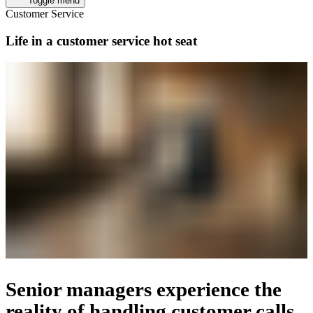
Toggle menu
Customer Service​​​​‌ ‍ ​‍​‍‌‍ ‌ ​‍‌‍‍‌‌‍‌ ‌‍‍‌‌‍ ‍​‍​‍​ ‍‍​‍​‍‌ ​ ‌‍​‌‌‍ ‍‌‍‍‌‌ ‌​‌ ‍‌​‍ ‍‌‍‍‌‌‍ ​‍​‍​‍ ​​‍​‍‌‍‍​‌ ​‍‌‍‌‌‌‍‌‍​‍​‍​ ‍‍​‍​‍‌‍‍​‌ ‌​‌ ‌​‌ ​​​ ‍‍​‍ ​‍ ‌‍ ​‌‍ ‌‍​ ‌‍​‌‌‍ ​‌‍‍​‌‍ ‌ ​ ‌ ‌​​ ‍‍​ ​ ​ ​ ​ ​ ​ ​ ​‍ ‌‍‍‌‌‍ ‍‌ ‌​‌‍‌‌‌‍ ‍‌ ‌​​‍ ‌‍‌‌‌‍‌​‌‍‍‌‌ ‌​​‍ ‌‍ ‌‌‍ ‌‍‌​‌‍‌‌​ ‌‌ ​​‌ ​‍‌‍‌‌‌ ​ ‌‍‌‌‌‍ ‍‌ ‌​‌‍​‌‌ ‌​‌‍‍‌‌‍ ‌‍ ‍​ ‍ ‌‍‍‌‌‍‌​​ ‌‌‍‌‍‌‍​‌‌‍​‌​ ‌‍​ ‍​​ ​‍​ ‌ ​ ​ ​‍ ‌​ ‌‍​ ‌​​ ​ ‌‍​‌​‍ ‌​ ‌​​ ​‌‌‍​‌‌‍‌‌​‍ ‌‌‍​‌​ ‌‌​ ‌‌‌‍​ ​‍ ‌‌‍‌‍‌‍‌​‌‍‌‌‌‍​‌‌‍‌‌‌‍‌​‌‍‌‌​ ‌‍‌‍​‍​ ‌​​ ​‍​ ‌‌​ ‍ ‌ ‌​‌ ‍‌‌ ​​‌‍‌‌​ ‌‌‍​ ‌‍​‌‌ ​ ‌‍‌‌‌‌​ ‌ ‌​‌ ‌‌‌‍‌​‌ ‍‌‌​​ ‌‍​‌‌ ‌​‌‍‌‌‌‍‌ ‌‍ ‌ ​‍‌ ‍‌​ ‍ ‌ ​​‌‍​‌‌ ‌​‌‍‍​​ ‌‌ ‌​‌‍‍‌‌ ‌​‌‍ ​‌‍‌‌​ ‌‍​‍‌‍​‌‌ ​ ‌‍‌‌‌‌‌‌‌ ​‍‌‍ ​​ ‌‌‍‍​‌ ‌​‌ ‌​‌ ​​​‍‌‌​ ​ ‌​​‌​‍‌‌​ ​‍‌​‌‍​‍‌‌​ ​‍‌​‌‍‌‍ ​‌‍ ‌‍​ ‌‍​‌‌‍ ​‌‍‍​‌‍ ‌ ​ ‌ ‌​​‍‌‌​ ​ ‌​​‌​ ​ ​ ​ ​ ​ ​ ​ ​‍‌‍‌‍‍‌‌‍‌​​ ‌‌‍‌‍‌‍​‌‌‍​‌​ ‌‍​ ‍​​ ​‍​ ‌ ​ ​ ​‍ ‌​ ‌‍​ ‌​​ ​ ‌‍​‌​‍ ‌​ ‌​​ ​‌‌‍​‌‌‍‌‌​‍ ‌‌‍​‌​ ‌‌​ ‌‌‌‍​ ​‍ ‌‌‍‌‍‌‍‌​‌‍‌‌‌‍​‌‌‍‌‌‌‍‌​‌‍‌‌​ ‌‍‌‍​‍​ ‌​​ ​‍​ ‌‌​‍‌‍‌ ‌​‌ ‍‌‌ ​​‌‍‌‌​ ‌‌‍​ ‌‍​‌‌ ​ ‌‍‌‌‌‌​ ‌ ‌​‌ ‌‌‌‍‌​‌ ‍‌‌​​ ‌‍​‌‌ ‌​‌‍‌‌‌‍‌ ‌‍ ‌ ​‍‌ ‍‌​‍‌‍‌ ​​‌‍​‌‌ ‌​‌‍‍​​ ‌‌ ‌​‌‍‍‌‌ ‌​‌‍ ​‌‍‌‌​‍‌‍‌ ​​‌‍‌‌‌ ​‍‌ ​ ‌ ​​‌‍‌‌‌‍​ ‌ ‌​‌‍‍‌‌ ‌‍‌‍‌‌​ ‌‌ ​​‌ ‌‌‌‍​‍‌‍ ​‌‍‍‌‌ ​ ‌‍‍​‌‍‌‌‌‍‌​​‍​‍‌ ‌
Life in a customer service hot seat​​​​‌ ‍ ​‍​‍‌‍ ‌ ​‍‌‍‍‌‌‍‌ ‌‍‍‌‌‍ ‍​‍​‍​ ‍‍​‍​‍‌ ​ ‌‍​‌‌‍ ‍‌‍‍‌‌ ‌​‌ ‍‌​‍ ‍‌‍‍‌‌‍ ​‍​‍​‍ ​​‍​‍‌‍‍​‌ ​‍‌‍‌‌‌‍‌‍​‍​‍​ ‍‍​‍​‍‌‍‍​‌ ‌​‌ ‌​‌ ​​​ ‍‍​‍ ​‍ ‌‍ ​‌‍ ‌‍​ ‌‍​‌‌‍ ​‌‍‍​‌‍ ‌ ​ ‌ ‌​​ ‍‍​ ​ ​ ​ ​ ​ ​ ​ ​‍ ‌‍‍‌‌‍ ‍‌ ‌​‌‍‌‌‌‍ ‍‌ ‌​​‍ ‌‍‌‌‌‍‌​‌‍‍‌‌ ‌​​‍ ‌‍ ‌‌‍ ‌‍‌​‌‍‌‌​ ‌‌ ​​‌ ​‍‌‍‌‌‌ ​ ‌‍‌‌‌‍ ‍‌ ‌​‌‍​‌‌ ‌​‌‍‍‌‌‍ ‌‍ ‍​ ‍ ‌‍‍‌‌‍‌​​ ‌‌‍​ ​ ‌ ‌‍​‍​ ​‌‌‍​ ​ ‌​​ ​ ​ ‍​​‍ ‌​ ‌ ‌‍​ ​ ​‌​ ​​​‍ ‌​ ‌​​ ​‌​ ​​​ ‌ ​‍ ‌​ ‍​​ ‌ ‌‍​‌​ ‍​​‍ ‌​ ‌‌‌‍‌​​ ‌‍​ ​ ​ ‍‌​ ‌​​ ​​​ ​​​ ‌​​ ​‌‌‍‌‌​ ​‍​ ‍ ‌ ‌​‌ ‍‌‌ ​​‌‍‌‌​ ‌‌‍​ ‌‍​‌‌ ​ ‌‍‌‌‌‌​ ‌ ‌​‌ ‌‌‌‍‌​‌ ‍‌​ ‍ ‌ ​​‌‍​‌‌ ‌​‌‍‍​​ ‌‌ ‌​‌‍‍‌‌ ‌​‌‍ ​‌‍‌‌​ ‌‍​‍‌‍​‌‌ ​ ‌‍‌‌‌‌‌‌‌ ​‍‌‍ ​​ ‌‌‍‍​‌ ‌​‌ ‌​‌ ​​​‍‌‌​ ​ ‌​​‌​‍‌‌​ ​‍‌​‌‍​‍‌‌​ ​‍‌​‌‍‌‍ ​‌‍ ‌‍​ ‌‍​‌‌‍ ​‌‍‍​‌‍ ‌ ​ ‌ ‌​​‍‌‌​ ​ ‌​​‌​ ​ ​ ​ ​ ​ ​ ​ ​‍‌‍‌‍‍‌‌‍‌​​ ‌‌‍​ ​ ‌ ‌‍​‍​ ​‌‌‍​ ​ ‌​​ ​ ​ ‍​​‍ ‌​ ‌ ‌‍​ ​ ​‌​ ​​​‍ ‌​ ‌​​ ​‌​ ​​​ ‌ ​‍ ‌​ ‍​​ ‌ ‌‍​‌​ ‍​​‍ ‌​ ‌‌‌‍‌​​ ‌‍​ ​ ​ ‍‌​ ‌​​ ​​​ ​​​ ‌​​ ​‌‌‍‌‌​ ​‍​‍‌‍‌ ‌​‌ ‍‌‌ ​​‌‍‌‌​ ‌‌‍​ ‌‍​‌‌ ​ ‌‍‌‌‌‌​ ‌ ‌​‌ ‌‌‌‍‌​‌ ‍‌​‍‌‍‌ ​​‌‍​‌‌ ‌​‌‍‍​​ ‌‌ ‌​‌‍‍‌‌ ‌​‌‍ ​‌‍‌‌​‍‌‍‌ ​​‌‍‌‌‌ ​‍‌ ​ ‌ ​​‌‍‌‌‌‍​ ‌ ‌​‌‍‍‌‌ ‌‍‌‍‌‌​ ‌‌ ​​‌ ‌‌‌‍​‍‌‍ ​‌‍‍‌‌ ​ ‌‍‍​‌‍‌‌‌‍‌​​‍​‍‌ ‌
Senior managers experience the
reality of handling customer calls​​​​‌ ‍ ​‍​‍‌‍ ‌ ​‍‌‍‍‌‌‍‌ ‌‍‍‌‌‍ ‍​‍​‍​ ‍‍​‍​‍‌ ​ ‌‍​‌‌‍ ‍‌‍‍‌‌ ‌​‌ ‍‌​‍ ‍‌‍‍‌‌‍ ​‍​‍​‍ ​​‍​‍‌‍‍​‌ ​‍‌‍‌‌‌‍‌‍​‍​‍​ ‍‍​‍​‍‌‍‍​‌ ‌​‌ ‌​‌ ​​​ ‍‍​‍ ​‍ ‌‍ ​‌‍ ‌‍​ ‌‍​‌‌‍ ​‌‍‍​‌‍ ‌ ​ ‌ ‌​​ ‍‍​ ​ ​ ​ ​ ​ ​ ​ ​‍ ‌‍‍‌‌‍ ‍‌ ‌​‌‍‌‌‌‍ ‍‌ ‌​​‍ ‌‍‌‌‌‍‌​‌‍‍‌‌ ‌​​‍ ‌‍ ‌‌‍ ‌‍‌​‌‍‌‌​ ‌‌ ​​‌ ​‍‌‍‌‌‌ ​ ‌‍‌‌‌‍ ‍‌ ‌​‌‍​‌‌ ‌​‌‍‍‌‌‍ ‌‍ ‍​ ‍ ‌‍‍‌‌‍‌​​ ‌‌‍​ ​ ‌ ‌‍​‍​ ​‌‌‍​ ​ ‌​​ ​ ​ ‍​​‍ ‌​ ‌ ‌‍​ ​ ​‌​ ​​​‍ ‌​ ‌​​ ​‌​ ​​​ ‌ ​‍ ‌​ ‍​​ ‌ ‌‍​‌​ ‍​​‍ ‌​ ‌‌‌‍‌​​ ‌‍​ ​ ​ ‍‌​ ‌​​ ​​​ ​​​ ‌​​ ​‌‌‍‌‌​ ​‍​ ‍ ‌ ‌​‌ ‍‌‌ ​​‌‍‌‌​ ‌‌‍​ ‌‍​‌‌ ​ ‌‍‌‌‌‌​ ‌ ‌​‌ ‌‌‌‍‌​‌ ‍‌​ ‍ ‌ ​​‌‍​‌‌ ‌​‌‍‍​​ ‌‌ ​​‌‍​‌‌‍‌ ‌‍‌‌‌​​‍‌ ‌‌‌‍‍‌‌‍ ​‌‍‌​‌‍‌‌‌ ​‍​‍‌‌​ ‌‌‌​​‍‌‌ ‌‍‍ ‌‍‌‌‌ ‍‌​‍‌‌​ ​ ‌​‌​​‍‌‌​ ​ ‌​‌​​‍‌‌​ ​‍​ ​‍​ ‌ ​ ‌‍​ ‌ ​ ​ ‌‍‌​‌‍​‍​ ‌ ‌‍‌‌​ ​ ‌‍‌‌​ ​ ​ ​‍​‍‌‌​ ​‍​ ​‍​‍‌‌​ ‌‌‌​‌​​‍ ‍‌ ​‍‌‍‍‌‌‍​ ‌‍‍​‌‌‌​‌‍‌‌‌ ‍​‌ ‌​​‍‌‌​ ‌‌‌​​‍‌‌ ‌‍‍ ‌‍‌‌‌ ‍‌​‍‌‌​ ​ ‌​‌​​‍‌‌​ ​ ‌​‌​​‍‌‌​ ​‍​ ​‍​ ​ ‌‍​ ​ ‌‍​ ​‍‌‍​‌​ ‍‌​ ​ ​ ‌​‌‍​ ​ ​‍‌‍​ ​ ​ ​‍‌‌​ ​‍​ ​‍​‍‌‌​ ‌‌‌​‌​​‍ ‍‌‍​ ‌‍‍​‌‍‍‌‌‍ ​‌‍‌​‌ ​‍‌‍‌‌‌‍ ‍​‍‌‌​ ‌‌‌​​‍‌‌ ‌‍‍ ‌‍‌‌‌ ‍‌​‍‌‌​ ​ ‌​‌​​‍‌‌​ ​ ‌​‌​​‍‌‌​ ​‍​ ​‍​ ‍​​ ​​​ ‍‌​ ​‍​ ‌‌​ ‌​‌‍​‍‌‍​‍‌‍​‍‌‍​‍‌‍‌‍​ ‍​​‍‌‌​ ​‍​ ​‍​‍‌‌​ ‌‌‌​‌​​‍ ‍‌ ‌​‌‍‌‌‌ ‍​‌ ‌​​ ‌‍​‍‌‍​‌‌ ​ ‌‍‌‌‌‌‌‌‌ ​‍‌‍ ​​ ‌‌‍‍​‌ ‌​‌ ‌​‌ ​​​‍‌‌​ ​ ‌​​‌​‍‌‌​ ​‍‌​‌‍​‍‌‌​ ​‍‌​‌‍‌‍ ​‌‍ ‌‍​ ‌‍​‌‌‍ ​‌‍‍​‌‍ ‌ ​ ‌ ‌​​‍‌‌​ ​ ‌​​‌​ ​ ​ ​ ​ ​ ​ ​ ​‍‌‍‌‍‍‌‌‍‌​​ ‌‌‍​ ​ ‌ ‌‍​‍​ ​‌‌‍​ ​ ‌​​ ​ ​ ‍​​‍ ‌​ ‌ ‌‍​ ​ ​‌​ ​​​‍ ‌​ ‌​​ ​‌​ ​​​ ‌ ​‍ ‌​ ‍​​ ‌ ‌‍​‌​ ‍​​‍ ‌​ ‌‌‌‍‌​​ ‌‍​ ​ ​ ‍‌​ ‌​​ ​​​ ​​​ ‌​​ ​‌‌‍‌‌​ ​‍​‍‌‍‌ ‌​‌ ‍‌‌ ​​‌‍‌‌​ ‌‌‍​ ‌‍​‌‌ ​ ‌‍‌‌‌‌​ ‌ ‌​‌ ‌‌‌‍‌​‌ ‍‌​‍‌‍‌ ​​‌‍​‌‌ ‌​‌‍‍​​ ‌‌ ​​‌‍​‌‌‍‌ ‌‍‌‌‌​​‍‌ ‌‌‌‍‍‌‌‍ ​‌‍‌​‌‍‌‌‌ ​‍​‍‌‌​ ‌‌‌​​‍‌‌ ‌‍‍ ‌‍‌‌‌ ‍‌​‍‌‌​ ​ ‌​‌​​‍‌‌​ ​ ‌​‌​​‍‌‌​ ​‍​ ​‍​ ‌ ​ ‌‍​ ‌ ​ ​ ‌‍‌​‌‍​‍​ ‌ ‌‍‌‌​ ​ ‌‍‌‌​ ​ ​ ​‍​‍‌‌​ ​‍​ ​‍​‍‌‌​ ‌‌‌​‌​​‍ ‍‌ ​‍‌‍‍‌‌‍​ ‌‍‍​‌‌‌​‌‍‌‌‌ ‍​‌ ‌​​‍‌‌​ ‌‌‌​​‍‌‌ ‌‍‍ ‌‍‌‌‌ ‍‌​‍‌‌​ ​ ‌​‌​​‍‌‌​ ​ ‌​‌​​‍‌‌​ ​‍​ ​‍​ ​ ‌‍​ ​ ‌‍​ ​‍‌‍​‌​ ‍‌​ ​ ​ ‌​‌‍​ ​ ​‍‌‍​ ​ ​ ​‍‌‌​ ​‍​ ​‍​‍‌‌​ ‌‌‌​‌​​‍ ‍‌‍​ ‌‍‍​‌‍‍‌‌‍ ​‌‍‌​‌ ​‍‌‍‌‌‌‍ ‍​‍‌‌​ ‌‌‌​​‍‌‌ ‌‍‍ ‌‍‌‌‌ ‍‌​‍‌‌​ ​ ‌​‌​​‍‌‌​ ​ ‌​‌​​‍‌‌​ ​‍​ ​‍​ ‍​​ ​​​ ‍‌​ ​‍​ ‌‌​ ‌​‌‍​‍‌‍​‍‌‍​‍‌‍​‍‌‍‌‍​ ‍​​‍‌‌​ ​‍​ ​‍​‍‌‌​ ‌‌‌​‌​​‍ ‍‌ ‌​‌‍‌‌‌ ‍​‌ ‌​​‍‌‍‌ ​​‌‍‌‌‌ ​‍‌ ​ ‌ ​​‌‍‌‌‌‍​ ‌ ‌​‌‍‍‌‌ ‌‍‌‍‌‌​ ‌‌ ​​‌ ‌‌‌‍​‍‌‍ ​‌‍‍‌‌ ​ ‌‍‍​‌‍‌‌‌‍‌​​‍​‍‌ ‌