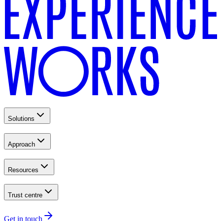
Solutions
Approach
Resources
Trust centre
Get in touch