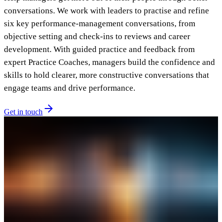
conversations. We work with leaders to practise and refine
six key performance-management conversations, from
objective setting and check-ins to reviews and career
development. With guided practice and feedback from
expert Practice Coaches, managers build the confidence and
skills to hold clearer, more constructive conversations that
engage teams and drive performance.​​​​‌ ‍ ​‍​‍‌‍ ‌ ​‍‌‍‍‌‌‍‌ ‌‍‍‌‌‍ ‍​‍​‍​ ‍‍​‍​‍‌ ​ ‌‍​‌‌‍ ‍‌‍‍‌‌ ‌​‌ ‍‌​‍ ‍‌‍‍‌‌‍ ​‍​‍​‍ ​​‍​‍‌‍‍​‌ ​‍‌‍‌‌‌‍‌‍​‍​‍​ ‍‍​‍​‍‌‍‍​‌ ‌​‌ ‌​‌ ​​​ ‍‍​‍ ​‍ ‌‍ ​‌‍ ‌‍​ ‌‍​‌‌‍ ​‌‍‍​‌‍ ‌ ​ ‌ ‌​​ ‍‍​ ​ ​ ​ ​ ​ ​ ​ ​‍ ‌‍‍‌‌‍ ‍‌ ‌​‌‍‌‌‌‍ ‍‌ ‌​​‍ ‌‍‌‌‌‍‌​‌‍‍‌‌ ‌​​‍ ‌‍ ‌‌‍ ‌‍‌​‌‍‌‌​ ‌‌ ​​‌ ​‍‌‍‌‌‌ ​ ‌‍‌‌‌‍ ‍‌ ‌​‌‍​‌‌ ‌​‌‍‍‌‌‍ ‌‍ ‍​ ‍ ‌‍‍‌‌‍‌​​ ‌​ ​‌​ ​‍‌‍​ ​ ​ ‌‍‌‍‌‍​ ‌‍​ ‌‍‌‌​‍ ‌​ ‌​​ ​‍‌‍‌​​ ​‌​‍ ‌​ ‌​​ ‌‍‌‍‌​‌‍​ ​‍ ‌​ ‍‌​ ‍​‌‍‌‌‌‍​‍​‍ ‌‌‍​ ​ ​‌‌‍‌‌‌‍​ ​ ​‍‌‍‌​‌‍‌‌‌‍‌​‌‍​ ‌‍‌‌​ ‌‍​ ‌​​ ‍ ‌ ‌​‌ ‍‌‌ ​​‌‍‌‌​ ‌‌ ​​‌‍​‌‌‍‌ ‌‍‌‌​ ‍ ‌ ​​‌‍​‌‌ ‌​‌‍‍​​ ‌‌ ​​‌‍​‌‌‍‌ ‌‍‌‌‌​​‍‌ ‌‌‌‍‍‌‌‍ ​‌‍‌​‌‍‌‌‌ ​‍​‍‌‌​ ‌‌‌​​‍‌‌ ‌‍‍ ‌‍‌‌‌ ‍‌​‍‌‌​ ​ ‌​‌​​‍‌‌​ ​ ‌​‌​​‍‌‌​ ​‍​ ​‍​ ‌​​ ​​‌‍​‍​ ​‌​ ‍​​ ​‍‌‍‌‌​ ‌​‌‍‌‍​ ​ ​ ‍‌‌‍‌‌​‍‌‌​ ​‍​ ​‍​‍‌‌​ ‌‌‌​‌​​‍ ‍‌‍​ ‌‍​‌‌ ​‍‌‍‌​‌ ​ ​‍‌‌​ ‌‌‌​​‍‌‌ ‌‍‍ ‌‍‌‌‌ ‍‌​‍‌‌​ ​ ‌​‌​​‍‌‌​ ​ ‌​‌​​‍‌‌​ ​‍​ ​‍‌‍​ ‌‍‌‌‌‍​ ​ ​ ‌‍​‌‌‍​‌‌‍‌​​ ​​‌‍​ ‌‍​‌‌‍​ ​ ‌‌​‍‌‌​ ​‍​ ​‍​‍‌‌​ ‌‌‌​‌​​‍ ‍‌ ​‍‌‍‍‌‌‍​ ‌‍‍​‌‌‌​‌‍‌‌‌ ‍​‌ ‌​​‍‌‌​ ‌‌‌​​‍‌‌ ‌‍‍ ‌‍‌‌‌ ‍‌​‍‌‌​ ​ ‌​‌​​‍‌‌​ ​ ‌​‌​​‍‌‌​ ​‍​ ​‍​ ‌ ​ ‌‌​ ‌​​ ​ ​ ‍​‌‍‌‌​ ‌​‌‍​ ​ ‍‌​ ‌ ​ ‌‍​ ‍‌​‍‌‌​ ​‍​ ​‍​‍‌‌​ ‌‌‌​‌​​‍ ‍‌‍​ ‌‍‍​‌‍‍‌‌‍ ​‌‍‌​‌ ​‍‌‍‌‌‌‍ ‍​‍‌‌​ ‌‌‌​​‍‌‌ ‌‍‍ ‌‍‌‌‌ ‍‌​‍‌‌​ ​ ‌​‌​​‍‌‌​ ​ ‌​‌​​‍‌‌​ ​‍​ ​‍​ ​‌‌‍‌​‌‍‌‍​ ‌ ​ ​‍​ ​‌​ ​‍‌‍​‍​ ​​​ ​‌​ ‍‌‌‍‌‍​‍‌‌​ ​‍​ ​‍​‍‌‌​ ‌‌‌​‌​​‍ ‍‌ ‌​‌‍‌‌‌ ‍​‌ ‌​​ ‌‍​‍‌‍​‌‌ ​ ‌‍‌‌‌‌‌‌‌ ​‍‌‍ ​​ ‌‌‍‍​‌ ‌​‌ ‌​‌ ​​​‍‌‌​ ​ ‌​​‌​‍‌‌​ ​‍‌​‌‍​‍‌‌​ ​‍‌​‌‍‌‍ ​‌‍ ‌‍​ ‌‍​‌‌‍ ​‌‍‍​‌‍ ‌ ​ ‌ ‌​​‍‌‌​ ​ ‌​​‌​ ​ ​ ​ ​ ​ ​ ​ ​‍‌‍‌‍‍‌‌‍‌​​ ‌​ ​‌​ ​‍‌‍​ ​ ​ ‌‍‌‍‌‍​ ‌‍​ ‌‍‌‌​‍ ‌​ ‌​​ ​‍‌‍‌​​ ​‌​‍ ‌​ ‌​​ ‌‍‌‍‌​‌‍​ ​‍ ‌​ ‍‌​ ‍​‌‍‌‌‌‍​‍​‍ ‌‌‍​ ​ ​‌‌‍‌‌‌‍​ ​ ​‍‌‍‌​‌‍‌‌‌‍‌​‌‍​ ‌‍‌‌​ ‌‍​ ‌​​‍‌‍‌ ‌​‌ ‍‌‌ ​​‌‍‌‌​ ‌‌ ​​‌‍​‌‌‍‌ ‌‍‌‌​‍‌‍‌ ​​‌‍​‌‌ ‌​‌‍‍​​ ‌‌ ​​‌‍​‌‌‍‌ ‌‍‌‌‌​​‍‌ ‌‌‌‍‍‌‌‍ ​‌‍‌​‌‍‌‌‌ ​‍​‍‌‌​ ‌‌‌​​‍‌‌ ‌‍‍ ‌‍‌‌‌ ‍‌​‍‌‌​ ​ ‌​‌​​‍‌‌​ ​ ‌​‌​​‍‌‌​ ​‍​ ​‍​ ‌​​ ​​‌‍​‍​ ​‌​ ‍​​ ​‍‌‍‌‌​ ‌​‌‍‌‍​ ​ ​ ‍‌‌‍‌‌​‍‌‌​ ​‍​ ​‍​‍‌‌​ ‌‌‌​‌​​‍ ‍‌‍​ ‌‍​‌‌ ​‍‌‍‌​‌ ​ ​‍‌‌​ ‌‌‌​​‍‌‌ ‌‍‍ ‌‍‌‌‌ ‍‌​‍‌‌​ ​ ‌​‌​​‍‌‌​ ​ ‌​‌​​‍‌‌​ ​‍​ ​‍‌‍​ ‌‍‌‌‌‍​ ​ ​ ‌‍​‌‌‍​‌‌‍‌​​ ​​‌‍​ ‌‍​‌‌‍​ ​ ‌‌​‍‌‌​ ​‍​ ​‍​‍‌‌​ ‌‌‌​‌​​‍ ‍‌ ​‍‌‍‍‌‌‍​ ‌‍‍​‌‌‌​‌‍‌‌‌ ‍​‌ ‌​​‍‌‌​ ‌‌‌​​‍‌‌ ‌‍‍ ‌‍‌‌‌ ‍‌​‍‌‌​ ​ ‌​‌​​‍‌‌​ ​ ‌​‌​​‍‌‌​ ​‍​ ​‍​ ‌ ​ ‌‌​ ‌​​ ​ ​ ‍​‌‍‌‌​ ‌​‌‍​ ​ ‍‌​ ‌ ​ ‌‍​ ‍‌​‍‌‌​ ​‍​ ​‍​‍‌‌​ ‌‌‌​‌​​‍ ‍‌‍​ ‌‍‍​‌‍‍‌‌‍ ​‌‍‌​‌ ​‍‌‍‌‌‌‍ ‍​‍‌‌​ ‌‌‌​​‍‌‌ ‌‍‍ ‌‍‌‌‌ ‍‌​‍‌‌​ ​ ‌​‌​​‍‌‌​ ​ ‌​‌​​‍‌‌​ ​‍​ ​‍​ ​‌‌‍‌​‌‍‌‍​ ‌ ​ ​‍​ ​‌​ ​‍‌‍​‍​ ​​​ ​‌​ ‍‌‌‍‌‍​‍‌‌​ ​‍​ ​‍​‍‌‌​ ‌‌‌​‌​​‍ ‍‌ ‌​‌‍‌‌‌ ‍​‌ ‌​​‍‌‍‌ ​​‌‍‌‌‌ ​‍‌ ​ ‌ ​​‌‍‌‌‌‍​ ‌ ‌​‌‍‍‌‌ ‌‍‌‍‌‌​ ‌‌ ​​‌ ‌‌‌‍​‍‌‍ ​‌‍‍‌‌ ​ ‌‍‍​‌‍‌‌‌‍‌​​‍​‍‌ ‌
Get in touch​​​​‌ ‍ ​‍​‍‌‍ ‌ ​‍‌‍‍‌‌‍‌ ‌‍‍‌‌‍ ‍​‍​‍​ ‍‍​‍​‍‌ ​ ‌‍​‌‌‍ ‍‌‍‍‌‌ ‌​‌ ‍‌​‍ ‍‌‍‍‌‌‍ ​‍​‍​‍ ​​‍​‍‌‍‍​‌ ​‍‌‍‌‌‌‍‌‍​‍​‍​ ‍‍​‍​‍‌‍‍​‌ ‌​‌ ‌​‌ ​​​ ‍‍​‍ ​‍ ‌‍ ​‌‍ ‌‍​ ‌‍​‌‌‍ ​‌‍‍​‌‍ ‌ ​ ‌ ‌​​ ‍‍​ ​ ​ ​ ​ ​ ​ ​ ​‍ ‌‍‍‌‌‍ ‍‌ ‌​‌‍‌‌‌‍ ‍‌ ‌​​‍ ‌‍‌‌‌‍‌​‌‍‍‌‌ ‌​​‍ ‌‍ ‌‌‍ ‌‍‌​‌‍‌‌​ ‌‌ ​​‌ ​‍‌‍‌‌‌ ​ ‌‍‌‌‌‍ ‍‌ ‌​‌‍​‌‌ ‌​‌‍‍‌‌‍ ‌‍ ‍​ ‍ ‌‍‍‌‌‍‌​​ ‌​ ​‌​ ​‍‌‍​ ​ ​ ‌‍‌‍‌‍​ ‌‍​ ‌‍‌‌​‍ ‌​ ‌​​ ​‍‌‍‌​​ ​‌​‍ ‌​ ‌​​ ‌‍‌‍‌​‌‍​ ​‍ ‌​ ‍‌​ ‍​‌‍‌‌‌‍​‍​‍ ‌‌‍​ ​ ​‌‌‍‌‌‌‍​ ​ ​‍‌‍‌​‌‍‌‌‌‍‌​‌‍​ ‌‍‌‌​ ‌‍​ ‌​​ ‍ ‌ ‌​‌ ‍‌‌ ​​‌‍‌‌​ ‌‌ ​​‌‍​‌‌‍‌ ‌‍‌‌​ ‍ ‌ ​​‌‍​‌‌ ‌​‌‍‍​​ ‌‌ ​​‌‍​‌‌‍‌ ‌‍‌‌‌​​‍‌ ‌‌‌‍‍‌‌‍ ​‌‍‌​‌‍‌‌‌ ​‍​‍‌‌​ ‌‌‌​​‍‌‌ ‌‍‍ ‌‍‌‌‌ ‍‌​‍‌‌​ ​ ‌​‌​​‍‌‌​ ​ ‌​‌​​‍‌‌​ ​‍​ ​‍​ ‌​​ ​​‌‍​‍​ ​‌​ ‍​​ ​‍‌‍‌‌​ ‌​‌‍‌‍​ ​ ​ ‍‌‌‍‌‌​‍‌‌​ ​‍​ ​‍​‍‌‌​ ‌‌‌​‌​​‍ ‍‌‍​ ‌‍​‌‌ ​‍‌‍‌​‌ ​ ​‍‌‌​ ‌‌‌​​‍‌‌ ‌‍‍ ‌‍‌‌‌ ‍‌​‍‌‌​ ​ ‌​‌​​‍‌‌​ ​ ‌​‌​​‍‌‌​ ​‍​ ​‍‌‍​ ‌‍‌‌‌‍​ ​ ​ ‌‍​‌‌‍​‌‌‍‌​​ ​​‌‍​ ‌‍​‌‌‍​ ​ ‌‌​‍‌‌​ ​‍​ ​‍​‍‌‌​ ‌‌‌​‌​​‍ ‍‌‍​‍‌ ‌‌‌ ‌​‌ ‌​‌‍ ‌‍ ‍‌ ​ ​‍‌‌​ ‌‌‌​​‍‌‌ ‌‍‍ ‌‍‌‌‌ ‍‌​‍‌‌​ ​ ‌​‌​​‍‌‌​ ​ ‌​‌​​‍‌‌​ ​‍​ ​‍‌‍​‌​ ‌‌‌‍​‍​ ‌ ​ ‍‌​ ​‍‌‍‌​​ ‌​‌‍‌‍​ ‍​‌‍​‍​ ‌​​‍‌‌​ ​‍​ ​‍​‍‌‌​ ‌‌‌​‌​​‍ ‍‌ ‌​‌‍‌‌‌ ‍​‌ ‌​​ ‌‍​‍‌‍​‌‌ ​ ‌‍‌‌‌‌‌‌‌ ​‍‌‍ ​​ ‌‌‍‍​‌ ‌​‌ ‌​‌ ​​​‍‌‌​ ​ ‌​​‌​‍‌‌​ ​‍‌​‌‍​‍‌‌​ ​‍‌​‌‍‌‍ ​‌‍ ‌‍​ ‌‍​‌‌‍ ​‌‍‍​‌‍ ‌ ​ ‌ ‌​​‍‌‌​ ​ ‌​​‌​ ​ ​ ​ ​ ​ ​ ​ ​‍‌‍‌‍‍‌‌‍‌​​ ‌​ ​‌​ ​‍‌‍​ ​ ​ ‌‍‌‍‌‍​ ‌‍​ ‌‍‌‌​‍ ‌​ ‌​​ ​‍‌‍‌​​ ​‌​‍ ‌​ ‌​​ ‌‍‌‍‌​‌‍​ ​‍ ‌​ ‍‌​ ‍​‌‍‌‌‌‍​‍​‍ ‌‌‍​ ​ ​‌‌‍‌‌‌‍​ ​ ​‍‌‍‌​‌‍‌‌‌‍‌​‌‍​ ‌‍‌‌​ ‌‍​ ‌​​‍‌‍‌ ‌​‌ ‍‌‌ ​​‌‍‌‌​ ‌‌ ​​‌‍​‌‌‍‌ ‌‍‌‌​‍‌‍‌ ​​‌‍​‌‌ ‌​‌‍‍​​ ‌‌ ​​‌‍​‌‌‍‌ ‌‍‌‌‌​​‍‌ ‌‌‌‍‍‌‌‍ ​‌‍‌​‌‍‌‌‌ ​‍​‍‌‌​ ‌‌‌​​‍‌‌ ‌‍‍ ‌‍‌‌‌ ‍‌​‍‌‌​ ​ ‌​‌​​‍‌‌​ ​ ‌​‌​​‍‌‌​ ​‍​ ​‍​ ‌​​ ​​‌‍​‍​ ​‌​ ‍​​ ​‍‌‍‌‌​ ‌​‌‍‌‍​ ​ ​ ‍‌‌‍‌‌​‍‌‌​ ​‍​ ​‍​‍‌‌​ ‌‌‌​‌​​‍ ‍‌‍​ ‌‍​‌‌ ​‍‌‍‌​‌ ​ ​‍‌‌​ ‌‌‌​​‍‌‌ ‌‍‍ ‌‍‌‌‌ ‍‌​‍‌‌​ ​ ‌​‌​​‍‌‌​ ​ ‌​‌​​‍‌‌​ ​‍​ ​‍‌‍​ ‌‍‌‌‌‍​ ​ ​ ‌‍​‌‌‍​‌‌‍‌​​ ​​‌‍​ ‌‍​‌‌‍​ ​ ‌‌​‍‌‌​ ​‍​ ​‍​‍‌‌​ ‌‌‌​‌​​‍ ‍‌‍​‍‌ ‌‌‌ ‌​‌ ‌​‌‍ ‌‍ ‍‌ ​ ​‍‌‌​ ‌‌‌​​‍‌‌ ‌‍‍ ‌‍‌‌‌ ‍‌​‍‌‌​ ​ ‌​‌​​‍‌‌​ ​ ‌​‌​​‍‌‌​ ​‍​ ​‍‌‍​‌​ ‌‌‌‍​‍​ ‌ ​ ‍‌​ ​‍‌‍‌​​ ‌​‌‍‌‍​ ‍​‌‍​‍​ ‌​​‍‌‌​ ​‍​ ​‍​‍‌‌​ ‌‌‌​‌​​‍ ‍‌ ‌​‌‍‌‌‌ ‍​‌ ‌​​‍‌‍‌ ​​‌‍‌‌‌ ​‍‌ ​ ‌ ​​‌‍‌‌‌‍​ ‌ ‌​‌‍‍‌‌ ‌‍‌‍‌‌​ ‌‌ ​​‌ ‌‌‌‍​‍‌‍ ​‌‍‍‌‌ ​ ‌‍‍​‌‍‌‌‌‍‌​​‍​‍‌ ‌