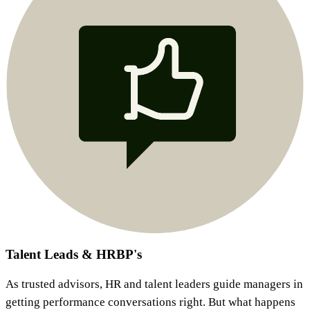
Talent Leads & HRBP's​​​​‌ ‍ ​‍​‍‌‍ ‌ ​‍‌‍‍‌‌‍‌ ‌‍‍‌‌‍ ‍​‍​‍​ ‍‍​‍​‍‌ ​ ‌‍​‌‌‍ ‍‌‍‍‌‌ ‌​‌ ‍‌​‍ ‍‌‍‍‌‌‍ ​‍​‍​‍ ​​‍​‍‌‍‍​‌ ​‍‌‍‌‌‌‍‌‍​‍​‍​ ‍‍​‍​‍‌‍‍​‌ ‌​‌ ‌​‌ ​​​ ‍‍​‍ ​‍ ‌‍ ​‌‍ ‌‍​ ‌‍​‌‌‍ ​‌‍‍​‌‍ ‌ ​ ‌ ‌​​ ‍‍​ ​ ​ ​ ​ ​ ​ ​ ​‍ ‌‍‍‌‌‍ ‍‌ ‌​‌‍‌‌‌‍ ‍‌ ‌​​‍ ‌‍‌‌‌‍‌​‌‍‍‌‌ ‌​​‍ ‌‍ ‌‌‍ ‌‍‌​‌‍‌‌​ ‌‌ ​​‌ ​‍‌‍‌‌‌ ​ ‌‍‌‌‌‍ ‍‌ ‌​‌‍​‌‌ ‌​‌‍‍‌‌‍ ‌‍ ‍​ ‍ ‌‍‍‌‌‍‌​​ ‌​ ​‌​ ​‍‌‍​ ​ ​ ‌‍‌‍‌‍​ ‌‍​ ‌‍‌‌​‍ ‌​ ‌​​ ​‍‌‍‌​​ ​‌​‍ ‌​ ‌​​ ‌‍‌‍‌​‌‍​ ​‍ ‌​ ‍‌​ ‍​‌‍‌‌‌‍​‍​‍ ‌‌‍​ ​ ​‌‌‍‌‌‌‍​ ​ ​‍‌‍‌​‌‍‌‌‌‍‌​‌‍​ ‌‍‌‌​ ‌‍​ ‌​​ ‍ ‌ ‌​‌ ‍‌‌ ​​‌‍‌‌​ ‌‌ ​​‌‍​‌‌‍‌ ‌‍‌‌​ ‍ ‌ ​​‌‍​‌‌ ‌​‌‍‍​​ ‌‌ ​​‌‍​‌‌‍‌ ‌‍‌‌‌​​‍‌ ‌‌‌‍‍‌‌‍ ​‌‍‌​‌‍‌‌‌ ​‍​‍‌‌​ ‌‌‌​​‍‌‌ ‌‍‍ ‌‍‌‌‌ ‍‌​‍‌‌​ ​ ‌​‌​​‍‌‌​ ​ ‌​‌​​‍‌‌​ ​‍​ ​‍​ ‌​​ ​ ‌‍‌‍‌‍‌​‌‍​‍​ ‌ ​ ‍‌​ ​​​ ​‍‌‍​‍​ ‌‌‌‍​‍​‍‌‌​ ​‍​ ​‍​‍‌‌​ ‌‌‌​‌​​‍ ‍‌‍​ ‌‍​‌‌ ​‍‌‍‌​‌ ​ ​‍‌‌​ ‌‌‌​​‍‌‌ ‌‍‍ ‌‍‌‌‌ ‍‌​‍‌‌​ ​ ‌​‌​​‍‌‌​ ​ ‌​‌​​‍‌‌​ ​‍​ ​‍​ ‍​‌‍‌‍​ ‌​​ ​ ​ ‌ ​ ​‍‌‍​‌​ ‌​‌‍‌‌​ ‌‌​ ‌‍​ ​​​‍‌‌​ ​‍​ ​‍​‍‌‌​ ‌‌‌​‌​​‍ ‍‌ ‌​‌‍‍‌‌ ‌​‌‍ ​‌‍‌‌​ ‌‍​‍‌‍​‌‌ ​ ‌‍‌‌‌‌‌‌‌ ​‍‌‍ ​​ ‌‌‍‍​‌ ‌​‌ ‌​‌ ​​​‍‌‌​ ​ ‌​​‌​‍‌‌​ ​‍‌​‌‍​‍‌‌​ ​‍‌​‌‍‌‍ ​‌‍ ‌‍​ ‌‍​‌‌‍ ​‌‍‍​‌‍ ‌ ​ ‌ ‌​​‍‌‌​ ​ ‌​​‌​ ​ ​ ​ ​ ​ ​ ​ ​‍‌‍‌‍‍‌‌‍‌​​ ‌​ ​‌​ ​‍‌‍​ ​ ​ ‌‍‌‍‌‍​ ‌‍​ ‌‍‌‌​‍ ‌​ ‌​​ ​‍‌‍‌​​ ​‌​‍ ‌​ ‌​​ ‌‍‌‍‌​‌‍​ ​‍ ‌​ ‍‌​ ‍​‌‍‌‌‌‍​‍​‍ ‌‌‍​ ​ ​‌‌‍‌‌‌‍​ ​ ​‍‌‍‌​‌‍‌‌‌‍‌​‌‍​ ‌‍‌‌​ ‌‍​ ‌​​‍‌‍‌ ‌​‌ ‍‌‌ ​​‌‍‌‌​ ‌‌ ​​‌‍​‌‌‍‌ ‌‍‌‌​‍‌‍‌ ​​‌‍​‌‌ ‌​‌‍‍​​ ‌‌ ​​‌‍​‌‌‍‌ ‌‍‌‌‌​​‍‌ ‌‌‌‍‍‌‌‍ ​‌‍‌​‌‍‌‌‌ ​‍​‍‌‌​ ‌‌‌​​‍‌‌ ‌‍‍ ‌‍‌‌‌ ‍‌​‍‌‌​ ​ ‌​‌​​‍‌‌​ ​ ‌​‌​​‍‌‌​ ​‍​ ​‍​ ‌​​ ​ ‌‍‌‍‌‍‌​‌‍​‍​ ‌ ​ ‍‌​ ​​​ ​‍‌‍​‍​ ‌‌‌‍​‍​‍‌‌​ ​‍​ ​‍​‍‌‌​ ‌‌‌​‌​​‍ ‍‌‍​ ‌‍​‌‌ ​‍‌‍‌​‌ ​ ​‍‌‌​ ‌‌‌​​‍‌‌ ‌‍‍ ‌‍‌‌‌ ‍‌​‍‌‌​ ​ ‌​‌​​‍‌‌​ ​ ‌​‌​​‍‌‌​ ​‍​ ​‍​ ‍​‌‍‌‍​ ‌​​ ​ ​ ‌ ​ ​‍‌‍​‌​ ‌​‌‍‌‌​ ‌‌​ ‌‍​ ​​​‍‌‌​ ​‍​ ​‍​‍‌‌​ ‌‌‌​‌​​‍ ‍‌ ‌​‌‍‍‌‌ ‌​‌‍ ​‌‍‌‌​‍‌‍‌ ​​‌‍‌‌‌ ​‍‌ ​ ‌ ​​‌‍‌‌‌‍​ ‌ ‌​‌‍‍‌‌ ‌‍‌‍‌‌​ ‌‌ ​​‌ ‌‌‌‍​‍‌‍ ​‌‍‍‌‌ ​ ‌‍‍​‌‍‌‌‌‍‌​​‍​‍‌ ‌
As trusted advisors, HR and talent leaders guide managers in
getting performance conversations right. But what happens