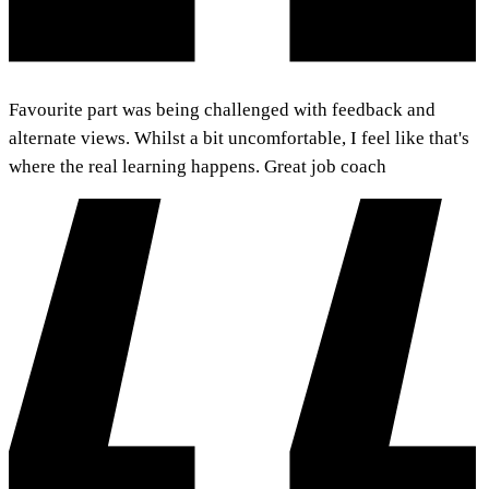
Favourite part was being challenged with feedback and
alternate views. Whilst a bit uncomfortable, I feel like that's
where the real learning happens. Great job coach​​​​‌ ‍ ​‍​‍‌‍ ‌ ​‍‌‍‍‌‌‍‌ ‌‍‍‌‌‍ ‍​‍​‍​ ‍‍​‍​‍‌ ​ ‌‍​‌‌‍ ‍‌‍‍‌‌ ‌​‌ ‍‌​‍ ‍‌‍‍‌‌‍ ​‍​‍​‍ ​​‍​‍‌‍‍​‌ ​‍‌‍‌‌‌‍‌‍​‍​‍​ ‍‍​‍​‍‌‍‍​‌ ‌​‌ ‌​‌ ​​​ ‍‍​‍ ​‍ ‌‍ ​‌‍ ‌‍​ ‌‍​‌‌‍ ​‌‍‍​‌‍ ‌ ​ ‌ ‌​​ ‍‍​ ​ ​ ​ ​ ​ ​ ​ ​‍ ‌‍‍‌‌‍ ‍‌ ‌​‌‍‌‌‌‍ ‍‌ ‌​​‍ ‌‍‌‌‌‍‌​‌‍‍‌‌ ‌​​‍ ‌‍ ‌‌‍ ‌‍‌​‌‍‌‌​ ‌‌ ​​‌ ​‍‌‍‌‌‌ ​ ‌‍‌‌‌‍ ‍‌ ‌​‌‍​‌‌ ‌​‌‍‍‌‌‍ ‌‍ ‍​ ‍ ‌‍‍‌‌‍‌​​ ‌​ ​ ‌‍‌​‌‍​‌‌‍​‌​ ‍‌​ ‍​‌‍‌‌​ ‌ ​‍ ‌​ ‌‌​ ‍‌‌‍‌‌​ ‌‌​‍ ‌​ ‌​‌‍‌​​ ​‌​ ​‍​‍ ‌​ ‍‌‌‍​ ‌‍‌‍‌‍​‌​‍ ‌​ ​‌​ ‍‌‌‍‌​​ ​ ‌‍​‌​ ‌‌​ ​‍‌‍​‌​ ​ ​ ‌‍​ ‍‌​ ​ ​ ‍ ‌ ‌​‌ ‍‌‌ ​​‌‍‌‌​ ‌‌ ‌​‌‍‌‌‌ ​ ‌ ‌​‌‍‍‌‌‍ ‌‌‍ ‌‍ ‍‌‍‍‌‌‍​‌‌‍ ​​ ‍ ‌ ​​‌‍​‌‌ ‌​‌‍‍​​ ‌‌ ​‍‌‍‍‌‌‍​ ‌‍‍​‌‌‌​‌‍‌‌‌ ‍​‌ ‌​​‍‌‌​ ‌‌‌​​‍‌‌ ‌‍‍ ‌‍‌‌‌ ‍‌​‍‌‌​ ​ ‌​‌​​‍‌‌​ ​ ‌​‌​​‍‌‌​ ​‍​ ​‍​ ‍‌​ ‌ ​ ‌ ‌‍‌‌​ ‌​​ ‌‌​ ​‍​ ​‌​ ‌‍‌‍‌‍‌‍‌‌​ ​ ​‍‌‌​ ​‍​ ​‍​‍‌‌​ ‌‌‌​‌​​‍ ‍‌‍​ ‌‍‍​‌‍‍‌‌‍ ​‌‍‌​‌ ​‍‌‍‌‌‌‍ ‍​‍‌‌​ ‌‌‌​​‍‌‌ ‌‍‍ ‌‍‌‌‌ ‍‌​‍‌‌​ ​ ‌​‌​​‍‌‌​ ​ ‌​‌​​‍‌‌​ ​‍​ ​‍‌‍​‌‌‍​‍​ ​‌​ ‌‌‌‍‌‍​ ​‌​ ​​‌‍‌​​ ‌ ​ ‌‍​ ​‍​ ​​​‍‌‌​ ​‍​ ​‍​‍‌‌​ ‌‌‌​‌​​‍ ‍‌ ‌​‌‍‌‌‌ ‍​‌ ‌​​ ‌‍​‍‌‍​‌‌ ​ ‌‍‌‌‌‌‌‌‌ ​‍‌‍ ​​ ‌‌‍‍​‌ ‌​‌ ‌​‌ ​​​‍‌‌​ ​ ‌​​‌​‍‌‌​ ​‍‌​‌‍​‍‌‌​ ​‍‌​‌‍‌‍ ​‌‍ ‌‍​ ‌‍​‌‌‍ ​‌‍‍​‌‍ ‌ ​ ‌ ‌​​‍‌‌​ ​ ‌​​‌​ ​ ​ ​ ​ ​ ​ ​ ​‍‌‍‌‍‍‌‌‍‌​​ ‌​ ​ ‌‍‌​‌‍​‌‌‍​‌​ ‍‌​ ‍​‌‍‌‌​ ‌ ​‍ ‌​ ‌‌​ ‍‌‌‍‌‌​ ‌‌​‍ ‌​ ‌​‌‍‌​​ ​‌​ ​‍​‍ ‌​ ‍‌‌‍​ ‌‍‌‍‌‍​‌​‍ ‌​ ​‌​ ‍‌‌‍‌​​ ​ ‌‍​‌​ ‌‌​ ​‍‌‍​‌​ ​ ​ ‌‍​ ‍‌​ ​ ​‍‌‍‌ ‌​‌ ‍‌‌ ​​‌‍‌‌​ ‌‌ ‌​‌‍‌‌‌ ​ ‌ ‌​‌‍‍‌‌‍ ‌‌‍ ‌‍ ‍‌‍‍‌‌‍​‌‌‍ ​​‍‌‍‌ ​​‌‍​‌‌ ‌​‌‍‍​​ ‌‌ ​‍‌‍‍‌‌‍​ ‌‍‍​‌‌‌​‌‍‌‌‌ ‍​‌ ‌​​‍‌‌​ ‌‌‌​​‍‌‌ ‌‍‍ ‌‍‌‌‌ ‍‌​‍‌‌​ ​ ‌​‌​​‍‌‌​ ​ ‌​‌​​‍‌‌​ ​‍​ ​‍​ ‍‌​ ‌ ​ ‌ ‌‍‌‌​ ‌​​ ‌‌​ ​‍​ ​‌​ ‌‍‌‍‌‍‌‍‌‌​ ​ ​‍‌‌​ ​‍​ ​‍​‍‌‌​ ‌‌‌​‌​​‍ ‍‌‍​ ‌‍‍​‌‍‍‌‌‍ ​‌‍‌​‌ ​‍‌‍‌‌‌‍ ‍​‍‌‌​ ‌‌‌​​‍‌‌ ‌‍‍ ‌‍‌‌‌ ‍‌​‍‌‌​ ​ ‌​‌​​‍‌‌​ ​ ‌​‌​​‍‌‌​ ​‍​ ​‍‌‍​‌‌‍​‍​ ​‌​ ‌‌‌‍‌‍​ ​‌​ ​​‌‍‌​​ ‌ ​ ‌‍​ ​‍​ ​​​‍‌‌​ ​‍​ ​‍​‍‌‌​ ‌‌‌​‌​​‍ ‍‌ ‌​‌‍‌‌‌ ‍​‌ ‌​​‍‌‍‌ ​​‌‍‌‌‌ ​‍‌ ​ ‌ ​​‌‍‌‌‌‍​ ‌ ‌​‌‍‍‌‌ ‌‍‌‍‌‌​ ‌‌ ​​‌ ‌‌‌‍​‍‌‍ ​‌‍‍‌‌ ​ ‌‍‍​‌‍‌‌‌‍‌​​‍​‍‌ ‌