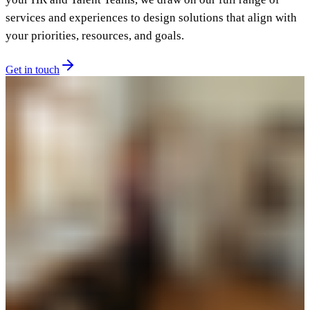
services and experiences to design solutions that align with
your priorities, resources, and goals.​​​​‌ ‍ ​‍​‍‌‍ ‌ ​‍‌‍‍‌‌‍‌ ‌‍‍‌‌‍ ‍​‍​‍​ ‍‍​‍​‍‌ ​ ‌‍​‌‌‍ ‍‌‍‍‌‌ ‌​‌ ‍‌​‍ ‍‌‍‍‌‌‍ ​‍​‍​‍ ​​‍​‍‌‍‍​‌ ​‍‌‍‌‌‌‍‌‍​‍​‍​ ‍‍​‍​‍‌‍‍​‌ ‌​‌ ‌​‌ ​​​ ‍‍​‍ ​‍ ‌‍ ​‌‍ ‌‍​ ‌‍​‌‌‍ ​‌‍‍​‌‍ ‌ ​ ‌ ‌​​ ‍‍​ ​ ​ ​ ​ ​ ​ ​ ​‍ ‌‍‍‌‌‍ ‍‌ ‌​‌‍‌‌‌‍ ‍‌ ‌​​‍ ‌‍‌‌‌‍‌​‌‍‍‌‌ ‌​​‍ ‌‍ ‌‌‍ ‌‍‌​‌‍‌‌​ ‌‌ ​​‌ ​‍‌‍‌‌‌ ​ ‌‍‌‌‌‍ ‍‌ ‌​‌‍​‌‌ ‌​‌‍‍‌‌‍ ‌‍ ‍​ ‍ ‌‍‍‌‌‍‌​​ ‌​ ​‌​ ​‍‌‍​ ​ ​ ‌‍‌‍‌‍​ ‌‍​ ‌‍‌‌​‍ ‌​ ‌​​ ​‍‌‍‌​​ ​‌​‍ ‌​ ‌​​ ‌‍‌‍‌​‌‍​ ​‍ ‌​ ‍‌​ ‍​‌‍‌‌‌‍​‍​‍ ‌‌‍​ ​ ​‌‌‍‌‌‌‍​ ​ ​‍‌‍‌​‌‍‌‌‌‍‌​‌‍​ ‌‍‌‌​ ‌‍​ ‌​​ ‍ ‌ ‌​‌ ‍‌‌ ​​‌‍‌‌​ ‌‌ ​​‌‍​‌‌‍‌ ‌‍‌‌​ ‍ ‌ ​​‌‍​‌‌ ‌​‌‍‍​​ ‌‌ ​​‌‍​‌‌‍‌ ‌‍‌‌‌​​‍‌ ‌‌‌‍‍‌‌‍ ​‌‍‌​‌‍‌‌‌ ​‍​‍‌‌​ ‌‌‌​​‍‌‌ ‌‍‍ ‌‍‌‌‌ ‍‌​‍‌‌​ ​ ‌​‌​​‍‌‌​ ​ ‌​‌​​‍‌‌​ ​‍​ ​‍​ ‌​​ ​​‌‍​‍​ ​‌​ ‍​​ ​‍‌‍‌‌​ ‌​‌‍‌‍​ ​ ​ ‍‌‌‍‌‌​‍‌‌​ ​‍​ ​‍​‍‌‌​ ‌‌‌​‌​​‍ ‍‌‍​ ‌‍​‌‌ ​‍‌‍‌​‌ ​ ​‍‌‌​ ‌‌‌​​‍‌‌ ‌‍‍ ‌‍‌‌‌ ‍‌​‍‌‌​ ​ ‌​‌​​‍‌‌​ ​ ‌​‌​​‍‌‌​ ​‍​ ​‍​ ‌‌​ ‍‌‌‍​‌​ ​‍​ ‌​​ ​‍​ ‌ ​ ‍‌‌‍​ ‌‍‌‌​ ​‍‌‍‌‍​‍‌‌​ ​‍​ ​‍​‍‌‌​ ‌‌‌​‌​​‍ ‍‌ ​‍‌‍‍‌‌‍​ ‌‍‍​‌‌‌​‌‍‌‌‌ ‍​‌ ‌​​‍‌‌​ ‌‌‌​​‍‌‌ ‌‍‍ ‌‍‌‌‌ ‍‌​‍‌‌​ ​ ‌​‌​​‍‌‌​ ​ ‌​‌​​‍‌‌​ ​‍​ ​‍‌‍‌‍​ ‌‍‌‍‌​‌‍​‍​ ​ ​ ​ ‌‍‌‌​ ‌‍‌‍‌‌​ ​‌‌‍‌‌​ ​‌​‍‌‌​ ​‍​ ​‍​‍‌‌​ ‌‌‌​‌​​‍ ‍‌‍​ ‌‍‍​‌‍‍‌‌‍ ​‌‍‌​‌ ​‍‌‍‌‌‌‍ ‍​‍‌‌​ ‌‌‌​​‍‌‌ ‌‍‍ ‌‍‌‌‌ ‍‌​‍‌‌​ ​ ‌​‌​​‍‌‌​ ​ ‌​‌​​‍‌‌​ ​‍​ ​‍​ ‌ ​ ​​​ ​‍​ ​ ​ ​ ​ ‌‌‌‍‌‌​ ​‌​ ‌ ‌‍​‍‌‍‌‌​ ‍‌​‍‌‌​ ​‍​ ​‍​‍‌‌​ ‌‌‌​‌​​‍ ‍‌ ‌​‌‍‌‌‌ ‍​‌ ‌​​ ‌‍​‍‌‍​‌‌ ​ ‌‍‌‌‌‌‌‌‌ ​‍‌‍ ​​ ‌‌‍‍​‌ ‌​‌ ‌​‌ ​​​‍‌‌​ ​ ‌​​‌​‍‌‌​ ​‍‌​‌‍​‍‌‌​ ​‍‌​‌‍‌‍ ​‌‍ ‌‍​ ‌‍​‌‌‍ ​‌‍‍​‌‍ ‌ ​ ‌ ‌​​‍‌‌​ ​ ‌​​‌​ ​ ​ ​ ​ ​ ​ ​ ​‍‌‍‌‍‍‌‌‍‌​​ ‌​ ​‌​ ​‍‌‍​ ​ ​ ‌‍‌‍‌‍​ ‌‍​ ‌‍‌‌​‍ ‌​ ‌​​ ​‍‌‍‌​​ ​‌​‍ ‌​ ‌​​ ‌‍‌‍‌​‌‍​ ​‍ ‌​ ‍‌​ ‍​‌‍‌‌‌‍​‍​‍ ‌‌‍​ ​ ​‌‌‍‌‌‌‍​ ​ ​‍‌‍‌​‌‍‌‌‌‍‌​‌‍​ ‌‍‌‌​ ‌‍​ ‌​​‍‌‍‌ ‌​‌ ‍‌‌ ​​‌‍‌‌​ ‌‌ ​​‌‍​‌‌‍‌ ‌‍‌‌​‍‌‍‌ ​​‌‍​‌‌ ‌​‌‍‍​​ ‌‌ ​​‌‍​‌‌‍‌ ‌‍‌‌‌​​‍‌ ‌‌‌‍‍‌‌‍ ​‌‍‌​‌‍‌‌‌ ​‍​‍‌‌​ ‌‌‌​​‍‌‌ ‌‍‍ ‌‍‌‌‌ ‍‌​‍‌‌​ ​ ‌​‌​​‍‌‌​ ​ ‌​‌​​‍‌‌​ ​‍​ ​‍​ ‌​​ ​​‌‍​‍​ ​‌​ ‍​​ ​‍‌‍‌‌​ ‌​‌‍‌‍​ ​ ​ ‍‌‌‍‌‌​‍‌‌​ ​‍​ ​‍​‍‌‌​ ‌‌‌​‌​​‍ ‍‌‍​ ‌‍​‌‌ ​‍‌‍‌​‌ ​ ​‍‌‌​ ‌‌‌​​‍‌‌ ‌‍‍ ‌‍‌‌‌ ‍‌​‍‌‌​ ​ ‌​‌​​‍‌‌​ ​ ‌​‌​​‍‌‌​ ​‍​ ​‍​ ‌‌​ ‍‌‌‍​‌​ ​‍​ ‌​​ ​‍​ ‌ ​ ‍‌‌‍​ ‌‍‌‌​ ​‍‌‍‌‍​‍‌‌​ ​‍​ ​‍​‍‌‌​ ‌‌‌​‌​​‍ ‍‌ ​‍‌‍‍‌‌‍​ ‌‍‍​‌‌‌​‌‍‌‌‌ ‍​‌ ‌​​‍‌‌​ ‌‌‌​​‍‌‌ ‌‍‍ ‌‍‌‌‌ ‍‌​‍‌‌​ ​ ‌​‌​​‍‌‌​ ​ ‌​‌​​‍‌‌​ ​‍​ ​‍‌‍‌‍​ ‌‍‌‍‌​‌‍​‍​ ​ ​ ​ ‌‍‌‌​ ‌‍‌‍‌‌​ ​‌‌‍‌‌​ ​‌​‍‌‌​ ​‍​ ​‍​‍‌‌​ ‌‌‌​‌​​‍ ‍‌‍​ ‌‍‍​‌‍‍‌‌‍ ​‌‍‌​‌ ​‍‌‍‌‌‌‍ ‍​‍‌‌​ ‌‌‌​​‍‌‌ ‌‍‍ ‌‍‌‌‌ ‍‌​‍‌‌​ ​ ‌​‌​​‍‌‌​ ​ ‌​‌​​‍‌‌​ ​‍​ ​‍​ ‌ ​ ​​​ ​‍​ ​ ​ ​ ​ ‌‌‌‍‌‌​ ​‌​ ‌ ‌‍​‍‌‍‌‌​ ‍‌​‍‌‌​ ​‍​ ​‍​‍‌‌​ ‌‌‌​‌​​‍ ‍‌ ‌​‌‍‌‌‌ ‍​‌ ‌​​‍‌‍‌ ​​‌‍‌‌‌ ​‍‌ ​ ‌ ​​‌‍‌‌‌‍​ ‌ ‌​‌‍‍‌‌ ‌‍‌‍‌‌​ ‌‌ ​​‌ ‌‌‌‍​‍‌‍ ​‌‍‍‌‌ ​ ‌‍‍​‌‍‌‌‌‍‌​​‍​‍‌ ‌
Get in touch​​​​‌ ‍ ​‍​‍‌‍ ‌ ​‍‌‍‍‌‌‍‌ ‌‍‍‌‌‍ ‍​‍​‍​ ‍‍​‍​‍‌ ​ ‌‍​‌‌‍ ‍‌‍‍‌‌ ‌​‌ ‍‌​‍ ‍‌‍‍‌‌‍ ​‍​‍​‍ ​​‍​‍‌‍‍​‌ ​‍‌‍‌‌‌‍‌‍​‍​‍​ ‍‍​‍​‍‌‍‍​‌ ‌​‌ ‌​‌ ​​​ ‍‍​‍ ​‍ ‌‍ ​‌‍ ‌‍​ ‌‍​‌‌‍ ​‌‍‍​‌‍ ‌ ​ ‌ ‌​​ ‍‍​ ​ ​ ​ ​ ​ ​ ​ ​‍ ‌‍‍‌‌‍ ‍‌ ‌​‌‍‌‌‌‍ ‍‌ ‌​​‍ ‌‍‌‌‌‍‌​‌‍‍‌‌ ‌​​‍ ‌‍ ‌‌‍ ‌‍‌​‌‍‌‌​ ‌‌ ​​‌ ​‍‌‍‌‌‌ ​ ‌‍‌‌‌‍ ‍‌ ‌​‌‍​‌‌ ‌​‌‍‍‌‌‍ ‌‍ ‍​ ‍ ‌‍‍‌‌‍‌​​ ‌​ ​‌​ ​‍‌‍​ ​ ​ ‌‍‌‍‌‍​ ‌‍​ ‌‍‌‌​‍ ‌​ ‌​​ ​‍‌‍‌​​ ​‌​‍ ‌​ ‌​​ ‌‍‌‍‌​‌‍​ ​‍ ‌​ ‍‌​ ‍​‌‍‌‌‌‍​‍​‍ ‌‌‍​ ​ ​‌‌‍‌‌‌‍​ ​ ​‍‌‍‌​‌‍‌‌‌‍‌​‌‍​ ‌‍‌‌​ ‌‍​ ‌​​ ‍ ‌ ‌​‌ ‍‌‌ ​​‌‍‌‌​ ‌‌ ​​‌‍​‌‌‍‌ ‌‍‌‌​ ‍ ‌ ​​‌‍​‌‌ ‌​‌‍‍​​ ‌‌ ​​‌‍​‌‌‍‌ ‌‍‌‌‌​​‍‌ ‌‌‌‍‍‌‌‍ ​‌‍‌​‌‍‌‌‌ ​‍​‍‌‌​ ‌‌‌​​‍‌‌ ‌‍‍ ‌‍‌‌‌ ‍‌​‍‌‌​ ​ ‌​‌​​‍‌‌​ ​ ‌​‌​​‍‌‌​ ​‍​ ​‍​ ‌​​ ​​‌‍​‍​ ​‌​ ‍​​ ​‍‌‍‌‌​ ‌​‌‍‌‍​ ​ ​ ‍‌‌‍‌‌​‍‌‌​ ​‍​ ​‍​‍‌‌​ ‌‌‌​‌​​‍ ‍‌‍​ ‌‍​‌‌ ​‍‌‍‌​‌ ​ ​‍‌‌​ ‌‌‌​​‍‌‌ ‌‍‍ ‌‍‌‌‌ ‍‌​‍‌‌​ ​ ‌​‌​​‍‌‌​ ​ ‌​‌​​‍‌‌​ ​‍​ ​‍​ ‌‌​ ‍‌‌‍​‌​ ​‍​ ‌​​ ​‍​ ‌ ​ ‍‌‌‍​ ‌‍‌‌​ ​‍‌‍‌‍​‍‌‌​ ​‍​ ​‍​‍‌‌​ ‌‌‌​‌​​‍ ‍‌‍​‍‌ ‌‌‌ ‌​‌ ‌​‌‍ ‌‍ ‍‌ ​ ​‍‌‌​ ‌‌‌​​‍‌‌ ‌‍‍ ‌‍‌‌‌ ‍‌​‍‌‌​ ​ ‌​‌​​‍‌‌​ ​ ‌​‌​​‍‌‌​ ​‍​ ​‍​ ‌‍​ ​‍​ ‌‌​ ‍​‌‍‌​‌‍‌‌​ ‌ ​ ​​​ ‍‌​ ‌‌​ ​​‌‍​‍​‍‌‌​ ​‍​ ​‍​‍‌‌​ ‌‌‌​‌​​‍ ‍‌ ‌​‌‍‌‌‌ ‍​‌ ‌​​ ‌‍​‍‌‍​‌‌ ​ ‌‍‌‌‌‌‌‌‌ ​‍‌‍ ​​ ‌‌‍‍​‌ ‌​‌ ‌​‌ ​​​‍‌‌​ ​ ‌​​‌​‍‌‌​ ​‍‌​‌‍​‍‌‌​ ​‍‌​‌‍‌‍ ​‌‍ ‌‍​ ‌‍​‌‌‍ ​‌‍‍​‌‍ ‌ ​ ‌ ‌​​‍‌‌​ ​ ‌​​‌​ ​ ​ ​ ​ ​ ​ ​ ​‍‌‍‌‍‍‌‌‍‌​​ ‌​ ​‌​ ​‍‌‍​ ​ ​ ‌‍‌‍‌‍​ ‌‍​ ‌‍‌‌​‍ ‌​ ‌​​ ​‍‌‍‌​​ ​‌​‍ ‌​ ‌​​ ‌‍‌‍‌​‌‍​ ​‍ ‌​ ‍‌​ ‍​‌‍‌‌‌‍​‍​‍ ‌‌‍​ ​ ​‌‌‍‌‌‌‍​ ​ ​‍‌‍‌​‌‍‌‌‌‍‌​‌‍​ ‌‍‌‌​ ‌‍​ ‌​​‍‌‍‌ ‌​‌ ‍‌‌ ​​‌‍‌‌​ ‌‌ ​​‌‍​‌‌‍‌ ‌‍‌‌​‍‌‍‌ ​​‌‍​‌‌ ‌​‌‍‍​​ ‌‌ ​​‌‍​‌‌‍‌ ‌‍‌‌‌​​‍‌ ‌‌‌‍‍‌‌‍ ​‌‍‌​‌‍‌‌‌ ​‍​‍‌‌​ ‌‌‌​​‍‌‌ ‌‍‍ ‌‍‌‌‌ ‍‌​‍‌‌​ ​ ‌​‌​​‍‌‌​ ​ ‌​‌​​‍‌‌​ ​‍​ ​‍​ ‌​​ ​​‌‍​‍​ ​‌​ ‍​​ ​‍‌‍‌‌​ ‌​‌‍‌‍​ ​ ​ ‍‌‌‍‌‌​‍‌‌​ ​‍​ ​‍​‍‌‌​ ‌‌‌​‌​​‍ ‍‌‍​ ‌‍​‌‌ ​‍‌‍‌​‌ ​ ​‍‌‌​ ‌‌‌​​‍‌‌ ‌‍‍ ‌‍‌‌‌ ‍‌​‍‌‌​ ​ ‌​‌​​‍‌‌​ ​ ‌​‌​​‍‌‌​ ​‍​ ​‍​ ‌‌​ ‍‌‌‍​‌​ ​‍​ ‌​​ ​‍​ ‌ ​ ‍‌‌‍​ ‌‍‌‌​ ​‍‌‍‌‍​‍‌‌​ ​‍​ ​‍​‍‌‌​ ‌‌‌​‌​​‍ ‍‌‍​‍‌ ‌‌‌ ‌​‌ ‌​‌‍ ‌‍ ‍‌ ​ ​‍‌‌​ ‌‌‌​​‍‌‌ ‌‍‍ ‌‍‌‌‌ ‍‌​‍‌‌​ ​ ‌​‌​​‍‌‌​ ​ ‌​‌​​‍‌‌​ ​‍​ ​‍​ ‌‍​ ​‍​ ‌‌​ ‍​‌‍‌​‌‍‌‌​ ‌ ​ ​​​ ‍‌​ ‌‌​ ​​‌‍​‍​‍‌‌​ ​‍​ ​‍​‍‌‌​ ‌‌‌​‌​​‍ ‍‌ ‌​‌‍‌‌‌ ‍​‌ ‌​​‍‌‍‌ ​​‌‍‌‌‌ ​‍‌ ​ ‌ ​​‌‍‌‌‌‍​ ‌ ‌​‌‍‍‌‌ ‌‍‌‍‌‌​ ‌‌ ​​‌ ‌‌‌‍​‍‌‍ ​‌‍‍‌‌ ​ ‌‍‍​‌‍‌‌‌‍‌​​‍​‍‌ ‌