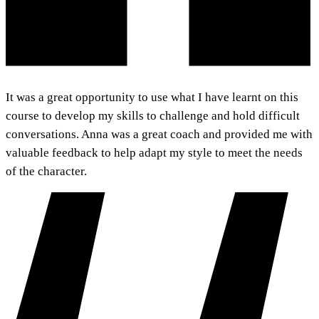
It was a great opportunity to use what I have learnt on this
course to develop my skills to challenge and hold difficult
conversations. Anna was a great coach and provided me with
valuable feedback to help adapt my style to meet the needs
of the character.​​​​‌ ‍ ​‍​‍‌‍ ‌ ​‍‌‍‍‌‌‍‌ ‌‍‍‌‌‍ ‍​‍​‍​ ‍‍​‍​‍‌ ​ ‌‍​‌‌‍ ‍‌‍‍‌‌ ‌​‌ ‍‌​‍ ‍‌‍‍‌‌‍ ​‍​‍​‍ ​​‍​‍‌‍‍​‌ ​‍‌‍‌‌‌‍‌‍​‍​‍​ ‍‍​‍​‍‌‍‍​‌ ‌​‌ ‌​‌ ​​​ ‍‍​‍ ​‍ ‌‍ ​‌‍ ‌‍​ ‌‍​‌‌‍ ​‌‍‍​‌‍ ‌ ​ ‌ ‌​​ ‍‍​ ​ ​ ​ ​ ​ ​ ​ ​‍ ‌‍‍‌‌‍ ‍‌ ‌​‌‍‌‌‌‍ ‍‌ ‌​​‍ ‌‍‌‌‌‍‌​‌‍‍‌‌ ‌​​‍ ‌‍ ‌‌‍ ‌‍‌​‌‍‌‌​ ‌‌ ​​‌ ​‍‌‍‌‌‌ ​ ‌‍‌‌‌‍ ‍‌ ‌​‌‍​‌‌ ‌​‌‍‍‌‌‍ ‌‍ ‍​ ‍ ‌‍‍‌‌‍‌​​ ‌​ ​‌​ ‌‌​ ‌‍​ ‌‍‌‍‌‍​ ‌‌​ ​‍​ ‌‍​‍ ‌‌‍‌‌​ ‌‌​ ​​​ ‌‌​‍ ‌​ ‌​‌‍​ ‌‍​ ‌‍​‍​‍ ‌‌‍​‌​ ‌‌‌‍​ ​ ‍‌​‍ ‌​ ‌​​ ​‍‌‍‌‍​ ‌ ​ ‌​​ ‍‌​ ​‍​ ​ ‌‍‌‌‌‍‌‍‌‍​‍​ ‌‌​ ‍ ‌ ‌​‌ ‍‌‌ ​​‌‍‌‌​ ‌‌ ‌​‌‍‌‌‌ ​ ‌ ‌​‌‍‍‌‌‍ ‌‌‍ ‌‍ ‍‌‍‍‌‌‍​‌‌‍ ​​ ‍ ‌ ​​‌‍​‌‌ ‌​‌‍‍​​ ‌‌ ​‍‌‍‍‌‌‍​ ‌‍‍​‌‌‌​‌‍‌‌‌ ‍​‌ ‌​​‍‌‌​ ‌‌‌​​‍‌‌ ‌‍‍ ‌‍‌‌‌ ‍‌​‍‌‌​ ​ ‌​‌​​‍‌‌​ ​ ‌​‌​​‍‌‌​ ​‍​ ​‍‌‍‌​‌‍​‍​ ‌‌​ ​​​ ​‍​ ‍​‌‍‌‌‌‍​ ​ ​‌‌‍​‌​ ‌​​ ‌‌​‍‌‌​ ​‍​ ​‍​‍‌‌​ ‌‌‌​‌​​‍ ‍‌‍​ ‌‍‍​‌‍‍‌‌‍ ​‌‍‌​‌ ​‍‌‍‌‌‌‍ ‍​‍‌‌​ ‌‌‌​​‍‌‌ ‌‍‍ ‌‍‌‌‌ ‍‌​‍‌‌​ ​ ‌​‌​​‍‌‌​ ​ ‌​‌​​‍‌‌​ ​‍​ ​‍‌‍​‌​ ​​‌‍​‌‌‍‌​​ ‌​‌‍​ ‌‍​ ​ ​‌​ ‌ ​ ‍​‌‍‌​​ ‌ ​‍‌‌​ ​‍​ ​‍​‍‌‌​ ‌‌‌​‌​​‍ ‍‌ ‌​‌‍‌‌‌ ‍​‌ ‌​​ ‌‍​‍‌‍​‌‌ ​ ‌‍‌‌‌‌‌‌‌ ​‍‌‍ ​​ ‌‌‍‍​‌ ‌​‌ ‌​‌ ​​​‍‌‌​ ​ ‌​​‌​‍‌‌​ ​‍‌​‌‍​‍‌‌​ ​‍‌​‌‍‌‍ ​‌‍ ‌‍​ ‌‍​‌‌‍ ​‌‍‍​‌‍ ‌ ​ ‌ ‌​​‍‌‌​ ​ ‌​​‌​ ​ ​ ​ ​ ​ ​ ​ ​‍‌‍‌‍‍‌‌‍‌​​ ‌​ ​‌​ ‌‌​ ‌‍​ ‌‍‌‍‌‍​ ‌‌​ ​‍​ ‌‍​‍ ‌‌‍‌‌​ ‌‌​ ​​​ ‌‌​‍ ‌​ ‌​‌‍​ ‌‍​ ‌‍​‍​‍ ‌‌‍​‌​ ‌‌‌‍​ ​ ‍‌​‍ ‌​ ‌​​ ​‍‌‍‌‍​ ‌ ​ ‌​​ ‍‌​ ​‍​ ​ ‌‍‌‌‌‍‌‍‌‍​‍​ ‌‌​‍‌‍‌ ‌​‌ ‍‌‌ ​​‌‍‌‌​ ‌‌ ‌​‌‍‌‌‌ ​ ‌ ‌​‌‍‍‌‌‍ ‌‌‍ ‌‍ ‍‌‍‍‌‌‍​‌‌‍ ​​‍‌‍‌ ​​‌‍​‌‌ ‌​‌‍‍​​ ‌‌ ​‍‌‍‍‌‌‍​ ‌‍‍​‌‌‌​‌‍‌‌‌ ‍​‌ ‌​​‍‌‌​ ‌‌‌​​‍‌‌ ‌‍‍ ‌‍‌‌‌ ‍‌​‍‌‌​ ​ ‌​‌​​‍‌‌​ ​ ‌​‌​​‍‌‌​ ​‍​ ​‍‌‍‌​‌‍​‍​ ‌‌​ ​​​ ​‍​ ‍​‌‍‌‌‌‍​ ​ ​‌‌‍​‌​ ‌​​ ‌‌​‍‌‌​ ​‍​ ​‍​‍‌‌​ ‌‌‌​‌​​‍ ‍‌‍​ ‌‍‍​‌‍‍‌‌‍ ​‌‍‌​‌ ​‍‌‍‌‌‌‍ ‍​‍‌‌​ ‌‌‌​​‍‌‌ ‌‍‍ ‌‍‌‌‌ ‍‌​‍‌‌​ ​ ‌​‌​​‍‌‌​ ​ ‌​‌​​‍‌‌​ ​‍​ ​‍‌‍​‌​ ​​‌‍​‌‌‍‌​​ ‌​‌‍​ ‌‍​ ​ ​‌​ ‌ ​ ‍​‌‍‌​​ ‌ ​‍‌‌​ ​‍​ ​‍​‍‌‌​ ‌‌‌​‌​​‍ ‍‌ ‌​‌‍‌‌‌ ‍​‌ ‌​​‍‌‍‌ ​​‌‍‌‌‌ ​‍‌ ​ ‌ ​​‌‍‌‌‌‍​ ‌ ‌​‌‍‍‌‌ ‌‍‌‍‌‌​ ‌‌ ​​‌ ‌‌‌‍​‍‌‍ ​‌‍‍‌‌ ​ ‌‍‍​‌‍‌‌‌‍‌​​‍​‍‌ ‌