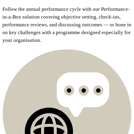
Follow the annual performance cycle with our Performance-
in-a-Box solution covering objective setting, check-ins,
performance reviews, and discussing outcomes — or hone in
on key challenges with a programme designed especially for
your organisation.​​​​‌ ‍ ​‍​‍‌‍ ‌ ​‍‌‍‍‌‌‍‌ ‌‍‍‌‌‍ ‍​‍​‍​ ‍‍​‍​‍‌ ​ ‌‍​‌‌‍ ‍‌‍‍‌‌ ‌​‌ ‍‌​‍ ‍‌‍‍‌‌‍ ​‍​‍​‍ ​​‍​‍‌‍‍​‌ ​‍‌‍‌‌‌‍‌‍​‍​‍​ ‍‍​‍​‍‌‍‍​‌ ‌​‌ ‌​‌ ​​​ ‍‍​‍ ​‍ ‌‍ ​‌‍ ‌‍​ ‌‍​‌‌‍ ​‌‍‍​‌‍ ‌ ​ ‌ ‌​​ ‍‍​ ​ ​ ​ ​ ​ ​ ​ ​‍ ‌‍‍‌‌‍ ‍‌ ‌​‌‍‌‌‌‍ ‍‌ ‌​​‍ ‌‍‌‌‌‍‌​‌‍‍‌‌ ‌​​‍ ‌‍ ‌‌‍ ‌‍‌​‌‍‌‌​ ‌‌ ​​‌ ​‍‌‍‌‌‌ ​ ‌‍‌‌‌‍ ‍‌ ‌​‌‍​‌‌ ‌​‌‍‍‌‌‍ ‌‍ ‍​ ‍ ‌‍‍‌‌‍‌​​ ‌​ ​‌​ ​‍‌‍​ ​ ​ ‌‍‌‍‌‍​ ‌‍​ ‌‍‌‌​‍ ‌​ ‌​​ ​‍‌‍‌​​ ​‌​‍ ‌​ ‌​​ ‌‍‌‍‌​‌‍​ ​‍ ‌​ ‍‌​ ‍​‌‍‌‌‌‍​‍​‍ ‌‌‍​ ​ ​‌‌‍‌‌‌‍​ ​ ​‍‌‍‌​‌‍‌‌‌‍‌​‌‍​ ‌‍‌‌​ ‌‍​ ‌​​ ‍ ‌ ‌​‌ ‍‌‌ ​​‌‍‌‌​ ‌‌ ​​‌‍​‌‌‍‌ ‌‍‌‌​ ‍ ‌ ​​‌‍​‌‌ ‌​‌‍‍​​ ‌‌ ​​‌‍​‌‌‍‌ ‌‍‌‌‌​​‍‌ ‌‌‌‍‍‌‌‍ ​‌‍‌​‌‍‌‌‌ ​‍​‍‌‌​ ‌‌‌​​‍‌‌ ‌‍‍ ‌‍‌‌‌ ‍‌​‍‌‌​ ​ ‌​‌​​‍‌‌​ ​ ‌​‌​​‍‌‌​ ​‍​ ​‍​ ‌​​ ​ ‌‍‌‍‌‍‌​‌‍​‍​ ‌ ​ ‍‌​ ​​​ ​‍‌‍​‍​ ‌‌‌‍​‍​‍‌‌​ ​‍​ ​‍​‍‌‌​ ‌‌‌​‌​​‍ ‍‌‍​ ‌‍​‌‌ ​‍‌‍‌​‌ ​ ​‍‌‌​ ‌‌‌​​‍‌‌ ‌‍‍ ‌‍‌‌‌ ‍‌​‍‌‌​ ​ ‌​‌​​‍‌‌​ ​ ‌​‌​​‍‌‌​ ​‍​ ​‍‌‍​ ​ ‍‌​ ‌ ​ ‌‌‌‍‌‌​ ‌​​ ‌ ​ ​​‌‍‌‍​ ​‍​ ‍‌​ ​‌​‍‌‌​ ​‍​ ​‍​‍‌‌​ ‌‌‌​‌​​‍ ‍‌ ​‍‌‍‍‌‌‍​ ‌‍‍​‌‌‌​‌‍‌‌‌ ‍​‌ ‌​​‍‌‌​ ‌‌‌​​‍‌‌ ‌‍‍ ‌‍‌‌‌ ‍‌​‍‌‌​ ​ ‌​‌​​‍‌‌​ ​ ‌​‌​​‍‌‌​ ​‍​ ​‍​ ‌‍​ ‌ ​ ‌​​ ‌​‌‍​ ​ ‌‌‌‍​‌​ ‍​‌‍‌​‌‍​‌​ ‍‌​ ‌‌​‍‌‌​ ​‍​ ​‍​‍‌‌​ ‌‌‌​‌​​‍ ‍‌‍​ ‌‍‍​‌‍‍‌‌‍ ​‌‍‌​‌ ​‍‌‍‌‌‌‍ ‍​‍‌‌​ ‌‌‌​​‍‌‌ ‌‍‍ ‌‍‌‌‌ ‍‌​‍‌‌​ ​ ‌​‌​​‍‌‌​ ​ ‌​‌​​‍‌‌​ ​‍​ ​‍‌‍​ ​ ‌ ‌‍​‍‌‍‌‌​ ​​‌‍​‍​ ​​‌‍​ ​ ‌‌​ ‌ ​ ‌​​ ​‍​‍‌‌​ ​‍​ ​‍​‍‌‌​ ‌‌‌​‌​​‍ ‍‌ ‌​‌‍‌‌‌ ‍​‌ ‌​​ ‌‍​‍‌‍​‌‌ ​ ‌‍‌‌‌‌‌‌‌ ​‍‌‍ ​​ ‌‌‍‍​‌ ‌​‌ ‌​‌ ​​​‍‌‌​ ​ ‌​​‌​‍‌‌​ ​‍‌​‌‍​‍‌‌​ ​‍‌​‌‍‌‍ ​‌‍ ‌‍​ ‌‍​‌‌‍ ​‌‍‍​‌‍ ‌ ​ ‌ ‌​​‍‌‌​ ​ ‌​​‌​ ​ ​ ​ ​ ​ ​ ​ ​‍‌‍‌‍‍‌‌‍‌​​ ‌​ ​‌​ ​‍‌‍​ ​ ​ ‌‍‌‍‌‍​ ‌‍​ ‌‍‌‌​‍ ‌​ ‌​​ ​‍‌‍‌​​ ​‌​‍ ‌​ ‌​​ ‌‍‌‍‌​‌‍​ ​‍ ‌​ ‍‌​ ‍​‌‍‌‌‌‍​‍​‍ ‌‌‍​ ​ ​‌‌‍‌‌‌‍​ ​ ​‍‌‍‌​‌‍‌‌‌‍‌​‌‍​ ‌‍‌‌​ ‌‍​ ‌​​‍‌‍‌ ‌​‌ ‍‌‌ ​​‌‍‌‌​ ‌‌ ​​‌‍​‌‌‍‌ ‌‍‌‌​‍‌‍‌ ​​‌‍​‌‌ ‌​‌‍‍​​ ‌‌ ​​‌‍​‌‌‍‌ ‌‍‌‌‌​​‍‌ ‌‌‌‍‍‌‌‍ ​‌‍‌​‌‍‌‌‌ ​‍​‍‌‌​ ‌‌‌​​‍‌‌ ‌‍‍ ‌‍‌‌‌ ‍‌​‍‌‌​ ​ ‌​‌​​‍‌‌​ ​ ‌​‌​​‍‌‌​ ​‍​ ​‍​ ‌​​ ​ ‌‍‌‍‌‍‌​‌‍​‍​ ‌ ​ ‍‌​ ​​​ ​‍‌‍​‍​ ‌‌‌‍​‍​‍‌‌​ ​‍​ ​‍​‍‌‌​ ‌‌‌​‌​​‍ ‍‌‍​ ‌‍​‌‌ ​‍‌‍‌​‌ ​ ​‍‌‌​ ‌‌‌​​‍‌‌ ‌‍‍ ‌‍‌‌‌ ‍‌​‍‌‌​ ​ ‌​‌​​‍‌‌​ ​ ‌​‌​​‍‌‌​ ​‍​ ​‍‌‍​ ​ ‍‌​ ‌ ​ ‌‌‌‍‌‌​ ‌​​ ‌ ​ ​​‌‍‌‍​ ​‍​ ‍‌​ ​‌​‍‌‌​ ​‍​ ​‍​‍‌‌​ ‌‌‌​‌​​‍ ‍‌ ​‍‌‍‍‌‌‍​ ‌‍‍​‌‌‌​‌‍‌‌‌ ‍​‌ ‌​​‍‌‌​ ‌‌‌​​‍‌‌ ‌‍‍ ‌‍‌‌‌ ‍‌​‍‌‌​ ​ ‌​‌​​‍‌‌​ ​ ‌​‌​​‍‌‌​ ​‍​ ​‍​ ‌‍​ ‌ ​ ‌​​ ‌​‌‍​ ​ ‌‌‌‍​‌​ ‍​‌‍‌​‌‍​‌​ ‍‌​ ‌‌​‍‌‌​ ​‍​ ​‍​‍‌‌​ ‌‌‌​‌​​‍ ‍‌‍​ ‌‍‍​‌‍‍‌‌‍ ​‌‍‌​‌ ​‍‌‍‌‌‌‍ ‍​‍‌‌​ ‌‌‌​​‍‌‌ ‌‍‍ ‌‍‌‌‌ ‍‌​‍‌‌​ ​ ‌​‌​​‍‌‌​ ​ ‌​‌​​‍‌‌​ ​‍​ ​‍‌‍​ ​ ‌ ‌‍​‍‌‍‌‌​ ​​‌‍​‍​ ​​‌‍​ ​ ‌‌​ ‌ ​ ‌​​ ​‍​‍‌‌​ ​‍​ ​‍​‍‌‌​ ‌‌‌​‌​​‍ ‍‌ ‌​‌‍‌‌‌ ‍​‌ ‌​​‍‌‍‌ ​​‌‍‌‌‌ ​‍‌ ​ ‌ ​​‌‍‌‌‌‍​ ‌ ‌​‌‍‍‌‌ ‌‍‌‍‌‌​ ‌‌ ​​‌ ‌‌‌‍​‍‌‍ ​‌‍‍‌‌ ​ ‌‍‍​‌‍‌‌‌‍‌​​‍​‍‌ ‌