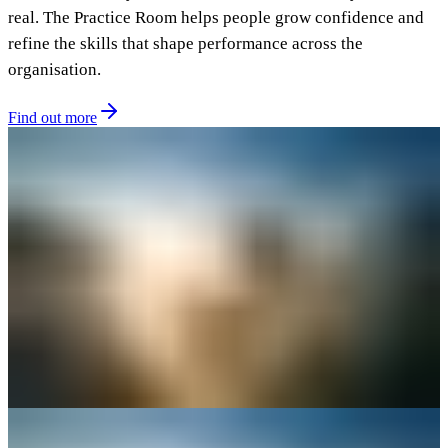
real. The Practice Room helps people grow confidence and
refine the skills that shape performance across the
organisation.​​​​‌ ‍ ​‍​‍‌‍ ‌ ​‍‌‍‍‌‌‍‌ ‌‍‍‌‌‍ ‍​‍​‍​ ‍‍​‍​‍‌ ​ ‌‍​‌‌‍ ‍‌‍‍‌‌ ‌​‌ ‍‌​‍ ‍‌‍‍‌‌‍ ​‍​‍​‍ ​​‍​‍‌‍‍​‌ ​‍‌‍‌‌‌‍‌‍​‍​‍​ ‍‍​‍​‍‌‍‍​‌ ‌​‌ ‌​‌ ​​​ ‍‍​‍ ​‍ ‌‍ ​‌‍ ‌‍​ ‌‍​‌‌‍ ​‌‍‍​‌‍ ‌ ​ ‌ ‌​​ ‍‍​ ​ ​ ​ ​ ​ ​ ​ ​‍ ‌‍‍‌‌‍ ‍‌ ‌​‌‍‌‌‌‍ ‍‌ ‌​​‍ ‌‍‌‌‌‍‌​‌‍‍‌‌ ‌​​‍ ‌‍ ‌‌‍ ‌‍‌​‌‍‌‌​ ‌‌ ​​‌ ​‍‌‍‌‌‌ ​ ‌‍‌‌‌‍ ‍‌ ‌​‌‍​‌‌ ‌​‌‍‍‌‌‍ ‌‍ ‍​ ‍ ‌‍‍‌‌‍‌​​ ‌​ ​‌​ ​‍‌‍​ ​ ​ ‌‍‌‍‌‍​ ‌‍​ ‌‍‌‌​‍ ‌​ ‌​​ ​‍‌‍‌​​ ​‌​‍ ‌​ ‌​​ ‌‍‌‍‌​‌‍​ ​‍ ‌​ ‍‌​ ‍​‌‍‌‌‌‍​‍​‍ ‌‌‍​ ​ ​‌‌‍‌‌‌‍​ ​ ​‍‌‍‌​‌‍‌‌‌‍‌​‌‍​ ‌‍‌‌​ ‌‍​ ‌​​ ‍ ‌ ‌​‌ ‍‌‌ ​​‌‍‌‌​ ‌‌ ​​‌‍​‌‌‍‌ ‌‍‌‌​ ‍ ‌ ​​‌‍​‌‌ ‌​‌‍‍​​ ‌‌ ​​‌‍​‌‌‍‌ ‌‍‌‌‌​​‍‌ ‌‌‌‍‍‌‌‍ ​‌‍‌​‌‍‌‌‌ ​‍​‍‌‌​ ‌‌‌​​‍‌‌ ‌‍‍ ‌‍‌‌‌ ‍‌​‍‌‌​ ​ ‌​‌​​‍‌‌​ ​ ‌​‌​​‍‌‌​ ​‍​ ​‍​ ‌​​ ​​‌‍​‍​ ​‌​ ‍​​ ​‍‌‍‌‌​ ‌​‌‍‌‍​ ​ ​ ‍‌‌‍‌‌​‍‌‌​ ​‍​ ​‍​‍‌‌​ ‌‌‌​‌​​‍ ‍‌‍​ ‌‍​‌‌ ​‍‌‍‌​‌ ​ ​‍‌‌​ ‌‌‌​​‍‌‌ ‌‍‍ ‌‍‌‌‌ ‍‌​‍‌‌​ ​ ‌​‌​​‍‌‌​ ​ ‌​‌​​‍‌‌​ ​‍​ ​‍​ ‍​​ ​​​ ‌‍‌‍​‌‌‍​‌​ ​‍​ ​‌‌‍‌‍‌‍‌‍‌‍‌‌​ ‌​‌‍‌‌​‍‌‌​ ​‍​ ​‍​‍‌‌​ ‌‌‌​‌​​‍ ‍‌ ​‍‌‍‍‌‌‍​ ‌‍‍​‌‌‌​‌‍‌‌‌ ‍​‌ ‌​​‍‌‌​ ‌‌‌​​‍‌‌ ‌‍‍ ‌‍‌‌‌ ‍‌​‍‌‌​ ​ ‌​‌​​‍‌‌​ ​ ‌​‌​​‍‌‌​ ​‍​ ​‍‌‍​‍​ ​‌​ ‍​‌‍‌‍​ ​ ​ ​​​ ​‌‌‍‌​‌‍​ ‌‍‌‌‌‍​‌​ ‍​​‍‌‌​ ​‍​ ​‍​‍‌‌​ ‌‌‌​‌​​‍ ‍‌‍​ ‌‍‍​‌‍‍‌‌‍ ​‌‍‌​‌ ​‍‌‍‌‌‌‍ ‍​‍‌‌​ ‌‌‌​​‍‌‌ ‌‍‍ ‌‍‌‌‌ ‍‌​‍‌‌​ ​ ‌​‌​​‍‌‌​ ​ ‌​‌​​‍‌‌​ ​‍​ ​‍​ ​ ‌‍‌‌​ ​‍​ ‌‌​ ‍‌​ ​ ​ ‍‌​ ​​​ ‍‌​ ​​​ ‍​‌‍​‌​‍‌‌​ ​‍​ ​‍​‍‌‌​ ‌‌‌​‌​​‍ ‍‌ ‌​‌‍‌‌‌ ‍​‌ ‌​​ ‌‍​‍‌‍​‌‌ ​ ‌‍‌‌‌‌‌‌‌ ​‍‌‍ ​​ ‌‌‍‍​‌ ‌​‌ ‌​‌ ​​​‍‌‌​ ​ ‌​​‌​‍‌‌​ ​‍‌​‌‍​‍‌‌​ ​‍‌​‌‍‌‍ ​‌‍ ‌‍​ ‌‍​‌‌‍ ​‌‍‍​‌‍ ‌ ​ ‌ ‌​​‍‌‌​ ​ ‌​​‌​ ​ ​ ​ ​ ​ ​ ​ ​‍‌‍‌‍‍‌‌‍‌​​ ‌​ ​‌​ ​‍‌‍​ ​ ​ ‌‍‌‍‌‍​ ‌‍​ ‌‍‌‌​‍ ‌​ ‌​​ ​‍‌‍‌​​ ​‌​‍ ‌​ ‌​​ ‌‍‌‍‌​‌‍​ ​‍ ‌​ ‍‌​ ‍​‌‍‌‌‌‍​‍​‍ ‌‌‍​ ​ ​‌‌‍‌‌‌‍​ ​ ​‍‌‍‌​‌‍‌‌‌‍‌​‌‍​ ‌‍‌‌​ ‌‍​ ‌​​‍‌‍‌ ‌​‌ ‍‌‌ ​​‌‍‌‌​ ‌‌ ​​‌‍​‌‌‍‌ ‌‍‌‌​‍‌‍‌ ​​‌‍​‌‌ ‌​‌‍‍​​ ‌‌ ​​‌‍​‌‌‍‌ ‌‍‌‌‌​​‍‌ ‌‌‌‍‍‌‌‍ ​‌‍‌​‌‍‌‌‌ ​‍​‍‌‌​ ‌‌‌​​‍‌‌ ‌‍‍ ‌‍‌‌‌ ‍‌​‍‌‌​ ​ ‌​‌​​‍‌‌​ ​ ‌​‌​​‍‌‌​ ​‍​ ​‍​ ‌​​ ​​‌‍​‍​ ​‌​ ‍​​ ​‍‌‍‌‌​ ‌​‌‍‌‍​ ​ ​ ‍‌‌‍‌‌​‍‌‌​ ​‍​ ​‍​‍‌‌​ ‌‌‌​‌​​‍ ‍‌‍​ ‌‍​‌‌ ​‍‌‍‌​‌ ​ ​‍‌‌​ ‌‌‌​​‍‌‌ ‌‍‍ ‌‍‌‌‌ ‍‌​‍‌‌​ ​ ‌​‌​​‍‌‌​ ​ ‌​‌​​‍‌‌​ ​‍​ ​‍​ ‍​​ ​​​ ‌‍‌‍​‌‌‍​‌​ ​‍​ ​‌‌‍‌‍‌‍‌‍‌‍‌‌​ ‌​‌‍‌‌​‍‌‌​ ​‍​ ​‍​‍‌‌​ ‌‌‌​‌​​‍ ‍‌ ​‍‌‍‍‌‌‍​ ‌‍‍​‌‌‌​‌‍‌‌‌ ‍​‌ ‌​​‍‌‌​ ‌‌‌​​‍‌‌ ‌‍‍ ‌‍‌‌‌ ‍‌​‍‌‌​ ​ ‌​‌​​‍‌‌​ ​ ‌​‌​​‍‌‌​ ​‍​ ​‍‌‍​‍​ ​‌​ ‍​‌‍‌‍​ ​ ​ ​​​ ​‌‌‍‌​‌‍​ ‌‍‌‌‌‍​‌​ ‍​​‍‌‌​ ​‍​ ​‍​‍‌‌​ ‌‌‌​‌​​‍ ‍‌‍​ ‌‍‍​‌‍‍‌‌‍ ​‌‍‌​‌ ​‍‌‍‌‌‌‍ ‍​‍‌‌​ ‌‌‌​​‍‌‌ ‌‍‍ ‌‍‌‌‌ ‍‌​‍‌‌​ ​ ‌​‌​​‍‌‌​ ​ ‌​‌​​‍‌‌​ ​‍​ ​‍​ ​ ‌‍‌‌​ ​‍​ ‌‌​ ‍‌​ ​ ​ ‍‌​ ​​​ ‍‌​ ​​​ ‍​‌‍​‌​‍‌‌​ ​‍​ ​‍​‍‌‌​ ‌‌‌​‌​​‍ ‍‌ ‌​‌‍‌‌‌ ‍​‌ ‌​​‍‌‍‌ ​​‌‍‌‌‌ ​‍‌ ​ ‌ ​​‌‍‌‌‌‍​ ‌ ‌​‌‍‍‌‌ ‌‍‌‍‌‌​ ‌‌ ​​‌ ‌‌‌‍​‍‌‍ ​‌‍‍‌‌ ​ ‌‍‍​‌‍‌‌‌‍‌​​‍​‍‌ ‌
Find out more​​​​‌ ‍ ​‍​‍‌‍ ‌ ​‍‌‍‍‌‌‍‌ ‌‍‍‌‌‍ ‍​‍​‍​ ‍‍​‍​‍‌ ​ ‌‍​‌‌‍ ‍‌‍‍‌‌ ‌​‌ ‍‌​‍ ‍‌‍‍‌‌‍ ​‍​‍​‍ ​​‍​‍‌‍‍​‌ ​‍‌‍‌‌‌‍‌‍​‍​‍​ ‍‍​‍​‍‌‍‍​‌ ‌​‌ ‌​‌ ​​​ ‍‍​‍ ​‍ ‌‍ ​‌‍ ‌‍​ ‌‍​‌‌‍ ​‌‍‍​‌‍ ‌ ​ ‌ ‌​​ ‍‍​ ​ ​ ​ ​ ​ ​ ​ ​‍ ‌‍‍‌‌‍ ‍‌ ‌​‌‍‌‌‌‍ ‍‌ ‌​​‍ ‌‍‌‌‌‍‌​‌‍‍‌‌ ‌​​‍ ‌‍ ‌‌‍ ‌‍‌​‌‍‌‌​ ‌‌ ​​‌ ​‍‌‍‌‌‌ ​ ‌‍‌‌‌‍ ‍‌ ‌​‌‍​‌‌ ‌​‌‍‍‌‌‍ ‌‍ ‍​ ‍ ‌‍‍‌‌‍‌​​ ‌​ ​‌​ ​‍‌‍​ ​ ​ ‌‍‌‍‌‍​ ‌‍​ ‌‍‌‌​‍ ‌​ ‌​​ ​‍‌‍‌​​ ​‌​‍ ‌​ ‌​​ ‌‍‌‍‌​‌‍​ ​‍ ‌​ ‍‌​ ‍​‌‍‌‌‌‍​‍​‍ ‌‌‍​ ​ ​‌‌‍‌‌‌‍​ ​ ​‍‌‍‌​‌‍‌‌‌‍‌​‌‍​ ‌‍‌‌​ ‌‍​ ‌​​ ‍ ‌ ‌​‌ ‍‌‌ ​​‌‍‌‌​ ‌‌ ​​‌‍​‌‌‍‌ ‌‍‌‌​ ‍ ‌ ​​‌‍​‌‌ ‌​‌‍‍​​ ‌‌ ​​‌‍​‌‌‍‌ ‌‍‌‌‌​​‍‌ ‌‌‌‍‍‌‌‍ ​‌‍‌​‌‍‌‌‌ ​‍​‍‌‌​ ‌‌‌​​‍‌‌ ‌‍‍ ‌‍‌‌‌ ‍‌​‍‌‌​ ​ ‌​‌​​‍‌‌​ ​ ‌​‌​​‍‌‌​ ​‍​ ​‍​ ‌​​ ​​‌‍​‍​ ​‌​ ‍​​ ​‍‌‍‌‌​ ‌​‌‍‌‍​ ​ ​ ‍‌‌‍‌‌​‍‌‌​ ​‍​ ​‍​‍‌‌​ ‌‌‌​‌​​‍ ‍‌‍​ ‌‍​‌‌ ​‍‌‍‌​‌ ​ ​‍‌‌​ ‌‌‌​​‍‌‌ ‌‍‍ ‌‍‌‌‌ ‍‌​‍‌‌​ ​ ‌​‌​​‍‌‌​ ​ ‌​‌​​‍‌‌​ ​‍​ ​‍​ ‍​​ ​​​ ‌‍‌‍​‌‌‍​‌​ ​‍​ ​‌‌‍‌‍‌‍‌‍‌‍‌‌​ ‌​‌‍‌‌​‍‌‌​ ​‍​ ​‍​‍‌‌​ ‌‌‌​‌​​‍ ‍‌‍​‍‌ ‌‌‌ ‌​‌ ‌​‌‍ ‌‍ ‍‌ ​ ​‍‌‌​ ‌‌‌​​‍‌‌ ‌‍‍ ‌‍‌‌‌ ‍‌​‍‌‌​ ​ ‌​‌​​‍‌‌​ ​ ‌​‌​​‍‌‌​ ​‍​ ​‍​ ​‍​ ‌​​ ‌‍‌‍‌‍‌‍‌‌‌‍‌‌​ ‌ ‌‍‌​​ ‌‍‌‍​‍​ ​​​ ‌‌​‍‌‌​ ​‍​ ​‍​‍‌‌​ ‌‌‌​‌​​‍ ‍‌ ‌​‌‍‌‌‌ ‍​‌ ‌​​ ‌‍​‍‌‍​‌‌ ​ ‌‍‌‌‌‌‌‌‌ ​‍‌‍ ​​ ‌‌‍‍​‌ ‌​‌ ‌​‌ ​​​‍‌‌​ ​ ‌​​‌​‍‌‌​ ​‍‌​‌‍​‍‌‌​ ​‍‌​‌‍‌‍ ​‌‍ ‌‍​ ‌‍​‌‌‍ ​‌‍‍​‌‍ ‌ ​ ‌ ‌​​‍‌‌​ ​ ‌​​‌​ ​ ​ ​ ​ ​ ​ ​ ​‍‌‍‌‍‍‌‌‍‌​​ ‌​ ​‌​ ​‍‌‍​ ​ ​ ‌‍‌‍‌‍​ ‌‍​ ‌‍‌‌​‍ ‌​ ‌​​ ​‍‌‍‌​​ ​‌​‍ ‌​ ‌​​ ‌‍‌‍‌​‌‍​ ​‍ ‌​ ‍‌​ ‍​‌‍‌‌‌‍​‍​‍ ‌‌‍​ ​ ​‌‌‍‌‌‌‍​ ​ ​‍‌‍‌​‌‍‌‌‌‍‌​‌‍​ ‌‍‌‌​ ‌‍​ ‌​​‍‌‍‌ ‌​‌ ‍‌‌ ​​‌‍‌‌​ ‌‌ ​​‌‍​‌‌‍‌ ‌‍‌‌​‍‌‍‌ ​​‌‍​‌‌ ‌​‌‍‍​​ ‌‌ ​​‌‍​‌‌‍‌ ‌‍‌‌‌​​‍‌ ‌‌‌‍‍‌‌‍ ​‌‍‌​‌‍‌‌‌ ​‍​‍‌‌​ ‌‌‌​​‍‌‌ ‌‍‍ ‌‍‌‌‌ ‍‌​‍‌‌​ ​ ‌​‌​​‍‌‌​ ​ ‌​‌​​‍‌‌​ ​‍​ ​‍​ ‌​​ ​​‌‍​‍​ ​‌​ ‍​​ ​‍‌‍‌‌​ ‌​‌‍‌‍​ ​ ​ ‍‌‌‍‌‌​‍‌‌​ ​‍​ ​‍​‍‌‌​ ‌‌‌​‌​​‍ ‍‌‍​ ‌‍​‌‌ ​‍‌‍‌​‌ ​ ​‍‌‌​ ‌‌‌​​‍‌‌ ‌‍‍ ‌‍‌‌‌ ‍‌​‍‌‌​ ​ ‌​‌​​‍‌‌​ ​ ‌​‌​​‍‌‌​ ​‍​ ​‍​ ‍​​ ​​​ ‌‍‌‍​‌‌‍​‌​ ​‍​ ​‌‌‍‌‍‌‍‌‍‌‍‌‌​ ‌​‌‍‌‌​‍‌‌​ ​‍​ ​‍​‍‌‌​ ‌‌‌​‌​​‍ ‍‌‍​‍‌ ‌‌‌ ‌​‌ ‌​‌‍ ‌‍ ‍‌ ​ ​‍‌‌​ ‌‌‌​​‍‌‌ ‌‍‍ ‌‍‌‌‌ ‍‌​‍‌‌​ ​ ‌​‌​​‍‌‌​ ​ ‌​‌​​‍‌‌​ ​‍​ ​‍​ ​‍​ ‌​​ ‌‍‌‍‌‍‌‍‌‌‌‍‌‌​ ‌ ‌‍‌​​ ‌‍‌‍​‍​ ​​​ ‌‌​‍‌‌​ ​‍​ ​‍​‍‌‌​ ‌‌‌​‌​​‍ ‍‌ ‌​‌‍‌‌‌ ‍​‌ ‌​​‍‌‍‌ ​​‌‍‌‌‌ ​‍‌ ​ ‌ ​​‌‍‌‌‌‍​ ‌ ‌​‌‍‍‌‌ ‌‍‌‍‌‌​ ‌‌ ​​‌ ‌‌‌‍​‍‌‍ ​‌‍‍‌‌ ​ ‌‍‍​‌‍‌‌‌‍‌​​‍​‍‌ ‌