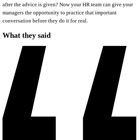
after the advice is given? Now your HR team can give your
managers the opportunity to practice that important
conversation before they do it for real.​​​​‌ ‍ ​‍​‍‌‍ ‌ ​‍‌‍‍‌‌‍‌ ‌‍‍‌‌‍ ‍​‍​‍​ ‍‍​‍​‍‌ ​ ‌‍​‌‌‍ ‍‌‍‍‌‌ ‌​‌ ‍‌​‍ ‍‌‍‍‌‌‍ ​‍​‍​‍ ​​‍​‍‌‍‍​‌ ​‍‌‍‌‌‌‍‌‍​‍​‍​ ‍‍​‍​‍‌‍‍​‌ ‌​‌ ‌​‌ ​​​ ‍‍​‍ ​‍ ‌‍ ​‌‍ ‌‍​ ‌‍​‌‌‍ ​‌‍‍​‌‍ ‌ ​ ‌ ‌​​ ‍‍​ ​ ​ ​ ​ ​ ​ ​ ​‍ ‌‍‍‌‌‍ ‍‌ ‌​‌‍‌‌‌‍ ‍‌ ‌​​‍ ‌‍‌‌‌‍‌​‌‍‍‌‌ ‌​​‍ ‌‍ ‌‌‍ ‌‍‌​‌‍‌‌​ ‌‌ ​​‌ ​‍‌‍‌‌‌ ​ ‌‍‌‌‌‍ ‍‌ ‌​‌‍​‌‌ ‌​‌‍‍‌‌‍ ‌‍ ‍​ ‍ ‌‍‍‌‌‍‌​​ ‌​ ​‌​ ​‍‌‍​ ​ ​ ‌‍‌‍‌‍​ ‌‍​ ‌‍‌‌​‍ ‌​ ‌​​ ​‍‌‍‌​​ ​‌​‍ ‌​ ‌​​ ‌‍‌‍‌​‌‍​ ​‍ ‌​ ‍‌​ ‍​‌‍‌‌‌‍​‍​‍ ‌‌‍​ ​ ​‌‌‍‌‌‌‍​ ​ ​‍‌‍‌​‌‍‌‌‌‍‌​‌‍​ ‌‍‌‌​ ‌‍​ ‌​​ ‍ ‌ ‌​‌ ‍‌‌ ​​‌‍‌‌​ ‌‌ ​​‌‍​‌‌‍‌ ‌‍‌‌​ ‍ ‌ ​​‌‍​‌‌ ‌​‌‍‍​​ ‌‌ ​​‌‍​‌‌‍‌ ‌‍‌‌‌​​‍‌ ‌‌‌‍‍‌‌‍ ​‌‍‌​‌‍‌‌‌ ​‍​‍‌‌​ ‌‌‌​​‍‌‌ ‌‍‍ ‌‍‌‌‌ ‍‌​‍‌‌​ ​ ‌​‌​​‍‌‌​ ​ ‌​‌​​‍‌‌​ ​‍​ ​‍​ ‌​​ ​ ‌‍‌‍‌‍‌​‌‍​‍​ ‌ ​ ‍‌​ ​​​ ​‍‌‍​‍​ ‌‌‌‍​‍​‍‌‌​ ​‍​ ​‍​‍‌‌​ ‌‌‌​‌​​‍ ‍‌‍​ ‌‍​‌‌ ​‍‌‍‌​‌ ​ ​‍‌‌​ ‌‌‌​​‍‌‌ ‌‍‍ ‌‍‌‌‌ ‍‌​‍‌‌​ ​ ‌​‌​​‍‌‌​ ​ ‌​‌​​‍‌‌​ ​‍​ ​‍​ ‍​‌‍‌‍​ ‌​​ ​ ​ ‌ ​ ​‍‌‍​‌​ ‌​‌‍‌‌​ ‌‌​ ‌‍​ ​​​‍‌‌​ ​‍​ ​‍​‍‌‌​ ‌‌‌​‌​​‍ ‍‌ ​‍‌‍‍‌‌‍​ ‌‍‍​‌‌‌​‌‍‌‌‌ ‍​‌ ‌​​‍‌‌​ ‌‌‌​​‍‌‌ ‌‍‍ ‌‍‌‌‌ ‍‌​‍‌‌​ ​ ‌​‌​​‍‌‌​ ​ ‌​‌​​‍‌‌​ ​‍​ ​‍​ ‍​‌‍‌‌​ ‌​‌‍‌‍​ ‌​​ ​ ‌‍​ ​ ​‌​ ​ ​ ​‌‌‍​ ‌‍​ ​‍‌‌​ ​‍​ ​‍​‍‌‌​ ‌‌‌​‌​​‍ ‍‌‍​ ‌‍‍​‌‍‍‌‌‍ ​‌‍‌​‌ ​‍‌‍‌‌‌‍ ‍​‍‌‌​ ‌‌‌​​‍‌‌ ‌‍‍ ‌‍‌‌‌ ‍‌​‍‌‌​ ​ ‌​‌​​‍‌‌​ ​ ‌​‌​​‍‌‌​ ​‍​ ​‍​ ​‌‌‍‌‍‌‍​‍​ ‌‌‌‍‌​‌‍​‌‌‍‌‌​ ‌‍‌‍‌​​ ​‍​ ‌​‌‍‌‌​‍‌‌​ ​‍​ ​‍​‍‌‌​ ‌‌‌​‌​​‍ ‍‌ ‌​‌‍‌‌‌ ‍​‌ ‌​​ ‌‍​‍‌‍​‌‌ ​ ‌‍‌‌‌‌‌‌‌ ​‍‌‍ ​​ ‌‌‍‍​‌ ‌​‌ ‌​‌ ​​​‍‌‌​ ​ ‌​​‌​‍‌‌​ ​‍‌​‌‍​‍‌‌​ ​‍‌​‌‍‌‍ ​‌‍ ‌‍​ ‌‍​‌‌‍ ​‌‍‍​‌‍ ‌ ​ ‌ ‌​​‍‌‌​ ​ ‌​​‌​ ​ ​ ​ ​ ​ ​ ​ ​‍‌‍‌‍‍‌‌‍‌​​ ‌​ ​‌​ ​‍‌‍​ ​ ​ ‌‍‌‍‌‍​ ‌‍​ ‌‍‌‌​‍ ‌​ ‌​​ ​‍‌‍‌​​ ​‌​‍ ‌​ ‌​​ ‌‍‌‍‌​‌‍​ ​‍ ‌​ ‍‌​ ‍​‌‍‌‌‌‍​‍​‍ ‌‌‍​ ​ ​‌‌‍‌‌‌‍​ ​ ​‍‌‍‌​‌‍‌‌‌‍‌​‌‍​ ‌‍‌‌​ ‌‍​ ‌​​‍‌‍‌ ‌​‌ ‍‌‌ ​​‌‍‌‌​ ‌‌ ​​‌‍​‌‌‍‌ ‌‍‌‌​‍‌‍‌ ​​‌‍​‌‌ ‌​‌‍‍​​ ‌‌ ​​‌‍​‌‌‍‌ ‌‍‌‌‌​​‍‌ ‌‌‌‍‍‌‌‍ ​‌‍‌​‌‍‌‌‌ ​‍​‍‌‌​ ‌‌‌​​‍‌‌ ‌‍‍ ‌‍‌‌‌ ‍‌​‍‌‌​ ​ ‌​‌​​‍‌‌​ ​ ‌​‌​​‍‌‌​ ​‍​ ​‍​ ‌​​ ​ ‌‍‌‍‌‍‌​‌‍​‍​ ‌ ​ ‍‌​ ​​​ ​‍‌‍​‍​ ‌‌‌‍​‍​‍‌‌​ ​‍​ ​‍​‍‌‌​ ‌‌‌​‌​​‍ ‍‌‍​ ‌‍​‌‌ ​‍‌‍‌​‌ ​ ​‍‌‌​ ‌‌‌​​‍‌‌ ‌‍‍ ‌‍‌‌‌ ‍‌​‍‌‌​ ​ ‌​‌​​‍‌‌​ ​ ‌​‌​​‍‌‌​ ​‍​ ​‍​ ‍​‌‍‌‍​ ‌​​ ​ ​ ‌ ​ ​‍‌‍​‌​ ‌​‌‍‌‌​ ‌‌​ ‌‍​ ​​​‍‌‌​ ​‍​ ​‍​‍‌‌​ ‌‌‌​‌​​‍ ‍‌ ​‍‌‍‍‌‌‍​ ‌‍‍​‌‌‌​‌‍‌‌‌ ‍​‌ ‌​​‍‌‌​ ‌‌‌​​‍‌‌ ‌‍‍ ‌‍‌‌‌ ‍‌​‍‌‌​ ​ ‌​‌​​‍‌‌​ ​ ‌​‌​​‍‌‌​ ​‍​ ​‍​ ‍​‌‍‌‌​ ‌​‌‍‌‍​ ‌​​ ​ ‌‍​ ​ ​‌​ ​ ​ ​‌‌‍​ ‌‍​ ​‍‌‌​ ​‍​ ​‍​‍‌‌​ ‌‌‌​‌​​‍ ‍‌‍​ ‌‍‍​‌‍‍‌‌‍ ​‌‍‌​‌ ​‍‌‍‌‌‌‍ ‍​‍‌‌​ ‌‌‌​​‍‌‌ ‌‍‍ ‌‍‌‌‌ ‍‌​‍‌‌​ ​ ‌​‌​​‍‌‌​ ​ ‌​‌​​‍‌‌​ ​‍​ ​‍​ ​‌‌‍‌‍‌‍​‍​ ‌‌‌‍‌​‌‍​‌‌‍‌‌​ ‌‍‌‍‌​​ ​‍​ ‌​‌‍‌‌​‍‌‌​ ​‍​ ​‍​‍‌‌​ ‌‌‌​‌​​‍ ‍‌ ‌​‌‍‌‌‌ ‍​‌ ‌​​‍‌‍‌ ​​‌‍‌‌‌ ​‍‌ ​ ‌ ​​‌‍‌‌‌‍​ ‌ ‌​‌‍‍‌‌ ‌‍‌‍‌‌​ ‌‌ ​​‌ ‌‌‌‍​‍‌‍ ​‌‍‍‌‌ ​ ‌‍‍​‌‍‌‌‌‍‌​​‍​‍‌ ‌
What they said​​​​‌ ‍ ​‍​‍‌‍ ‌ ​‍‌‍‍‌‌‍‌ ‌‍‍‌‌‍ ‍​‍​‍​ ‍‍​‍​‍‌ ​ ‌‍​‌‌‍ ‍‌‍‍‌‌ ‌​‌ ‍‌​‍ ‍‌‍‍‌‌‍ ​‍​‍​‍ ​​‍​‍‌‍‍​‌ ​‍‌‍‌‌‌‍‌‍​‍​‍​ ‍‍​‍​‍‌‍‍​‌ ‌​‌ ‌​‌ ​​​ ‍‍​‍ ​‍ ‌‍ ​‌‍ ‌‍​ ‌‍​‌‌‍ ​‌‍‍​‌‍ ‌ ​ ‌ ‌​​ ‍‍​ ​ ​ ​ ​ ​ ​ ​ ​‍ ‌‍‍‌‌‍ ‍‌ ‌​‌‍‌‌‌‍ ‍‌ ‌​​‍ ‌‍‌‌‌‍‌​‌‍‍‌‌ ‌​​‍ ‌‍ ‌‌‍ ‌‍‌​‌‍‌‌​ ‌‌ ​​‌ ​‍‌‍‌‌‌ ​ ‌‍‌‌‌‍ ‍‌ ‌​‌‍​‌‌ ‌​‌‍‍‌‌‍ ‌‍ ‍​ ‍ ‌‍‍‌‌‍‌​​ ‌​ ​‌​ ​‍‌‍​ ​ ​ ‌‍‌‍‌‍​ ‌‍​ ‌‍‌‌​‍ ‌​ ‌​​ ​‍‌‍‌​​ ​‌​‍ ‌​ ‌​​ ‌‍‌‍‌​‌‍​ ​‍ ‌​ ‍‌​ ‍​‌‍‌‌‌‍​‍​‍ ‌‌‍​ ​ ​‌‌‍‌‌‌‍​ ​ ​‍‌‍‌​‌‍‌‌‌‍‌​‌‍​ ‌‍‌‌​ ‌‍​ ‌​​ ‍ ‌ ‌​‌ ‍‌‌ ​​‌‍‌‌​ ‌‌ ​​‌‍​‌‌‍‌ ‌‍‌‌​ ‍ ‌ ​​‌‍​‌‌ ‌​‌‍‍​​ ‌‌ ​​‌‍​‌‌‍‌ ‌‍‌‌‌​​‍‌ ‌‌‌‍‍‌‌‍ ​‌‍‌​‌‍‌‌‌ ​‍​‍‌‌​ ‌‌‌​​‍‌‌ ‌‍‍ ‌‍‌‌‌ ‍‌​‍‌‌​ ​ ‌​‌​​‍‌‌​ ​ ‌​‌​​‍‌‌​ ​‍​ ​‍​ ‍​​ ‌‌​ ‌​​ ​​‌‍​‌‌‍​ ‌‍​ ​ ‍​​ ‍‌‌‍​ ‌‍‌‌‌‍​‍​‍‌‌​ ​‍​ ​‍​‍‌‌​ ‌‌‌​‌​​‍ ‍‌ ‌​‌‍‍‌‌ ‌​‌‍ ​‌‍‌‌​ ‌‍​‍‌‍​‌‌ ​ ‌‍‌‌‌‌‌‌‌ ​‍‌‍ ​​ ‌‌‍‍​‌ ‌​‌ ‌​‌ ​​​‍‌‌​ ​ ‌​​‌​‍‌‌​ ​‍‌​‌‍​‍‌‌​ ​‍‌​‌‍‌‍ ​‌‍ ‌‍​ ‌‍​‌‌‍ ​‌‍‍​‌‍ ‌ ​ ‌ ‌​​‍‌‌​ ​ ‌​​‌​ ​ ​ ​ ​ ​ ​ ​ ​‍‌‍‌‍‍‌‌‍‌​​ ‌​ ​‌​ ​‍‌‍​ ​ ​ ‌‍‌‍‌‍​ ‌‍​ ‌‍‌‌​‍ ‌​ ‌​​ ​‍‌‍‌​​ ​‌​‍ ‌​ ‌​​ ‌‍‌‍‌​‌‍​ ​‍ ‌​ ‍‌​ ‍​‌‍‌‌‌‍​‍​‍ ‌‌‍​ ​ ​‌‌‍‌‌‌‍​ ​ ​‍‌‍‌​‌‍‌‌‌‍‌​‌‍​ ‌‍‌‌​ ‌‍​ ‌​​‍‌‍‌ ‌​‌ ‍‌‌ ​​‌‍‌‌​ ‌‌ ​​‌‍​‌‌‍‌ ‌‍‌‌​‍‌‍‌ ​​‌‍​‌‌ ‌​‌‍‍​​ ‌‌ ​​‌‍​‌‌‍‌ ‌‍‌‌‌​​‍‌ ‌‌‌‍‍‌‌‍ ​‌‍‌​‌‍‌‌‌ ​‍​‍‌‌​ ‌‌‌​​‍‌‌ ‌‍‍ ‌‍‌‌‌ ‍‌​‍‌‌​ ​ ‌​‌​​‍‌‌​ ​ ‌​‌​​‍‌‌​ ​‍​ ​‍​ ‍​​ ‌‌​ ‌​​ ​​‌‍​‌‌‍​ ‌‍​ ​ ‍​​ ‍‌‌‍​ ‌‍‌‌‌‍​‍​‍‌‌​ ​‍​ ​‍​‍‌‌​ ‌‌‌​‌​​‍ ‍‌ ‌​‌‍‍‌‌ ‌​‌‍ ​‌‍‌‌​‍‌‍‌ ​​‌‍‌‌‌ ​‍‌ ​ ‌ ​​‌‍‌‌‌‍​ ‌ ‌​‌‍‍‌‌ ‌‍‌‍‌‌​ ‌‌ ​​‌ ‌‌‌‍​‍‌‍ ​‌‍‍‌‌ ​ ‌‍‍​‌‍‌‌‌‍‌​​‍​‍‌ ‌