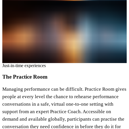
Just-in-time experiences​​​​‌ ‍ ​‍​‍‌‍ ‌ ​‍‌‍‍‌‌‍‌ ‌‍‍‌‌‍ ‍​‍​‍​ ‍‍​‍​‍‌ ​ ‌‍​‌‌‍ ‍‌‍‍‌‌ ‌​‌ ‍‌​‍ ‍‌‍‍‌‌‍ ​‍​‍​‍ ​​‍​‍‌‍‍​‌ ​‍‌‍‌‌‌‍‌‍​‍​‍​ ‍‍​‍​‍‌‍‍​‌ ‌​‌ ‌​‌ ​​​ ‍‍​‍ ​‍ ‌‍ ​‌‍ ‌‍​ ‌‍​‌‌‍ ​‌‍‍​‌‍ ‌ ​ ‌ ‌​​ ‍‍​ ​ ​ ​ ​ ​ ​ ​ ​‍ ‌‍‍‌‌‍ ‍‌ ‌​‌‍‌‌‌‍ ‍‌ ‌​​‍ ‌‍‌‌‌‍‌​‌‍‍‌‌ ‌​​‍ ‌‍ ‌‌‍ ‌‍‌​‌‍‌‌​ ‌‌ ​​‌ ​‍‌‍‌‌‌ ​ ‌‍‌‌‌‍ ‍‌ ‌​‌‍​‌‌ ‌​‌‍‍‌‌‍ ‌‍ ‍​ ‍ ‌‍‍‌‌‍‌​​ ‌​ ​‌​ ​‍‌‍​ ​ ​ ‌‍‌‍‌‍​ ‌‍​ ‌‍‌‌​‍ ‌​ ‌​​ ​‍‌‍‌​​ ​‌​‍ ‌​ ‌​​ ‌‍‌‍‌​‌‍​ ​‍ ‌​ ‍‌​ ‍​‌‍‌‌‌‍​‍​‍ ‌‌‍​ ​ ​‌‌‍‌‌‌‍​ ​ ​‍‌‍‌​‌‍‌‌‌‍‌​‌‍​ ‌‍‌‌​ ‌‍​ ‌​​ ‍ ‌ ‌​‌ ‍‌‌ ​​‌‍‌‌​ ‌‌ ​​‌‍​‌‌‍‌ ‌‍‌‌​ ‍ ‌ ​​‌‍​‌‌ ‌​‌‍‍​​ ‌‌ ​​‌‍​‌‌‍‌ ‌‍‌‌‌​​‍‌ ‌‌‌‍‍‌‌‍ ​‌‍‌​‌‍‌‌‌ ​‍​‍‌‌​ ‌‌‌​​‍‌‌ ‌‍‍ ‌‍‌‌‌ ‍‌​‍‌‌​ ​ ‌​‌​​‍‌‌​ ​ ‌​‌​​‍‌‌​ ​‍​ ​‍​ ‌​​ ​​‌‍​‍​ ​‌​ ‍​​ ​‍‌‍‌‌​ ‌​‌‍‌‍​ ​ ​ ‍‌‌‍‌‌​‍‌‌​ ​‍​ ​‍​‍‌‌​ ‌‌‌​‌​​‍ ‍‌‍​ ‌‍​‌‌ ​‍‌‍‌​‌ ​ ​‍‌‌​ ‌‌‌​​‍‌‌ ‌‍‍ ‌‍‌‌‌ ‍‌​‍‌‌​ ​ ‌​‌​​‍‌‌​ ​ ‌​‌​​‍‌‌​ ​‍​ ​‍​ ‍​​ ​​​ ‌‍‌‍​‌‌‍​‌​ ​‍​ ​‌‌‍‌‍‌‍‌‍‌‍‌‌​ ‌​‌‍‌‌​‍‌‌​ ​‍​ ​‍​‍‌‌​ ‌‌‌​‌​​‍ ‍‌ ​ ‌ ‌‌‌‍​‍‌‌‌​‌‍‍‌‌ ‌​‌‍ ​‌‍‌‌​ ‌‍​‍‌‍​‌‌ ​ ‌‍‌‌‌‌‌‌‌ ​‍‌‍ ​​ ‌‌‍‍​‌ ‌​‌ ‌​‌ ​​​‍‌‌​ ​ ‌​​‌​‍‌‌​ ​‍‌​‌‍​‍‌‌​ ​‍‌​‌‍‌‍ ​‌‍ ‌‍​ ‌‍​‌‌‍ ​‌‍‍​‌‍ ‌ ​ ‌ ‌​​‍‌‌​ ​ ‌​​‌​ ​ ​ ​ ​ ​ ​ ​ ​‍‌‍‌‍‍‌‌‍‌​​ ‌​ ​‌​ ​‍‌‍​ ​ ​ ‌‍‌‍‌‍​ ‌‍​ ‌‍‌‌​‍ ‌​ ‌​​ ​‍‌‍‌​​ ​‌​‍ ‌​ ‌​​ ‌‍‌‍‌​‌‍​ ​‍ ‌​ ‍‌​ ‍​‌‍‌‌‌‍​‍​‍ ‌‌‍​ ​ ​‌‌‍‌‌‌‍​ ​ ​‍‌‍‌​‌‍‌‌‌‍‌​‌‍​ ‌‍‌‌​ ‌‍​ ‌​​‍‌‍‌ ‌​‌ ‍‌‌ ​​‌‍‌‌​ ‌‌ ​​‌‍​‌‌‍‌ ‌‍‌‌​‍‌‍‌ ​​‌‍​‌‌ ‌​‌‍‍​​ ‌‌ ​​‌‍​‌‌‍‌ ‌‍‌‌‌​​‍‌ ‌‌‌‍‍‌‌‍ ​‌‍‌​‌‍‌‌‌ ​‍​‍‌‌​ ‌‌‌​​‍‌‌ ‌‍‍ ‌‍‌‌‌ ‍‌​‍‌‌​ ​ ‌​‌​​‍‌‌​ ​ ‌​‌​​‍‌‌​ ​‍​ ​‍​ ‌​​ ​​‌‍​‍​ ​‌​ ‍​​ ​‍‌‍‌‌​ ‌​‌‍‌‍​ ​ ​ ‍‌‌‍‌‌​‍‌‌​ ​‍​ ​‍​‍‌‌​ ‌‌‌​‌​​‍ ‍‌‍​ ‌‍​‌‌ ​‍‌‍‌​‌ ​ ​‍‌‌​ ‌‌‌​​‍‌‌ ‌‍‍ ‌‍‌‌‌ ‍‌​‍‌‌​ ​ ‌​‌​​‍‌‌​ ​ ‌​‌​​‍‌‌​ ​‍​ ​‍​ ‍​​ ​​​ ‌‍‌‍​‌‌‍​‌​ ​‍​ ​‌‌‍‌‍‌‍‌‍‌‍‌‌​ ‌​‌‍‌‌​‍‌‌​ ​‍​ ​‍​‍‌‌​ ‌‌‌​‌​​‍ ‍‌ ​ ‌ ‌‌‌‍​‍‌‌‌​‌‍‍‌‌ ‌​‌‍ ​‌‍‌‌​‍‌‍‌ ​​‌‍‌‌‌ ​‍‌ ​ ‌ ​​‌‍‌‌‌‍​ ‌ ‌​‌‍‍‌‌ ‌‍‌‍‌‌​ ‌‌ ​​‌ ‌‌‌‍​‍‌‍ ​‌‍‍‌‌ ​ ‌‍‍​‌‍‌‌‌‍‌​​‍​‍‌ ‌
The Practice Room​​​​‌ ‍ ​‍​‍‌‍ ‌ ​‍‌‍‍‌‌‍‌ ‌‍‍‌‌‍ ‍​‍​‍​ ‍‍​‍​‍‌ ​ ‌‍​‌‌‍ ‍‌‍‍‌‌ ‌​‌ ‍‌​‍ ‍‌‍‍‌‌‍ ​‍​‍​‍ ​​‍​‍‌‍‍​‌ ​‍‌‍‌‌‌‍‌‍​‍​‍​ ‍‍​‍​‍‌‍‍​‌ ‌​‌ ‌​‌ ​​​ ‍‍​‍ ​‍ ‌‍ ​‌‍ ‌‍​ ‌‍​‌‌‍ ​‌‍‍​‌‍ ‌ ​ ‌ ‌​​ ‍‍​ ​ ​ ​ ​ ​ ​ ​ ​‍ ‌‍‍‌‌‍ ‍‌ ‌​‌‍‌‌‌‍ ‍‌ ‌​​‍ ‌‍‌‌‌‍‌​‌‍‍‌‌ ‌​​‍ ‌‍ ‌‌‍ ‌‍‌​‌‍‌‌​ ‌‌ ​​‌ ​‍‌‍‌‌‌ ​ ‌‍‌‌‌‍ ‍‌ ‌​‌‍​‌‌ ‌​‌‍‍‌‌‍ ‌‍ ‍​ ‍ ‌‍‍‌‌‍‌​​ ‌​ ​‌​ ​‍‌‍​ ​ ​ ‌‍‌‍‌‍​ ‌‍​ ‌‍‌‌​‍ ‌​ ‌​​ ​‍‌‍‌​​ ​‌​‍ ‌​ ‌​​ ‌‍‌‍‌​‌‍​ ​‍ ‌​ ‍‌​ ‍​‌‍‌‌‌‍​‍​‍ ‌‌‍​ ​ ​‌‌‍‌‌‌‍​ ​ ​‍‌‍‌​‌‍‌‌‌‍‌​‌‍​ ‌‍‌‌​ ‌‍​ ‌​​ ‍ ‌ ‌​‌ ‍‌‌ ​​‌‍‌‌​ ‌‌ ​​‌‍​‌‌‍‌ ‌‍‌‌​ ‍ ‌ ​​‌‍​‌‌ ‌​‌‍‍​​ ‌‌ ​​‌‍​‌‌‍‌ ‌‍‌‌‌​​‍‌ ‌‌‌‍‍‌‌‍ ​‌‍‌​‌‍‌‌‌ ​‍​‍‌‌​ ‌‌‌​​‍‌‌ ‌‍‍ ‌‍‌‌‌ ‍‌​‍‌‌​ ​ ‌​‌​​‍‌‌​ ​ ‌​‌​​‍‌‌​ ​‍​ ​‍​ ‌​​ ​​‌‍​‍​ ​‌​ ‍​​ ​‍‌‍‌‌​ ‌​‌‍‌‍​ ​ ​ ‍‌‌‍‌‌​‍‌‌​ ​‍​ ​‍​‍‌‌​ ‌‌‌​‌​​‍ ‍‌‍​ ‌‍​‌‌ ​‍‌‍‌​‌ ​ ​‍‌‌​ ‌‌‌​​‍‌‌ ‌‍‍ ‌‍‌‌‌ ‍‌​‍‌‌​ ​ ‌​‌​​‍‌‌​ ​ ‌​‌​​‍‌‌​ ​‍​ ​‍​ ‍​​ ​​​ ‌‍‌‍​‌‌‍​‌​ ​‍​ ​‌‌‍‌‍‌‍‌‍‌‍‌‌​ ‌​‌‍‌‌​‍‌‌​ ​‍​ ​‍​‍‌‌​ ‌‌‌​‌​​‍ ‍‌ ‌​‌‍‍‌‌ ‌​‌‍ ​‌‍‌‌​ ‌‍​‍‌‍​‌‌ ​ ‌‍‌‌‌‌‌‌‌ ​‍‌‍ ​​ ‌‌‍‍​‌ ‌​‌ ‌​‌ ​​​‍‌‌​ ​ ‌​​‌​‍‌‌​ ​‍‌​‌‍​‍‌‌​ ​‍‌​‌‍‌‍ ​‌‍ ‌‍​ ‌‍​‌‌‍ ​‌‍‍​‌‍ ‌ ​ ‌ ‌​​‍‌‌​ ​ ‌​​‌​ ​ ​ ​ ​ ​ ​ ​ ​‍‌‍‌‍‍‌‌‍‌​​ ‌​ ​‌​ ​‍‌‍​ ​ ​ ‌‍‌‍‌‍​ ‌‍​ ‌‍‌‌​‍ ‌​ ‌​​ ​‍‌‍‌​​ ​‌​‍ ‌​ ‌​​ ‌‍‌‍‌​‌‍​ ​‍ ‌​ ‍‌​ ‍​‌‍‌‌‌‍​‍​‍ ‌‌‍​ ​ ​‌‌‍‌‌‌‍​ ​ ​‍‌‍‌​‌‍‌‌‌‍‌​‌‍​ ‌‍‌‌​ ‌‍​ ‌​​‍‌‍‌ ‌​‌ ‍‌‌ ​​‌‍‌‌​ ‌‌ ​​‌‍​‌‌‍‌ ‌‍‌‌​‍‌‍‌ ​​‌‍​‌‌ ‌​‌‍‍​​ ‌‌ ​​‌‍​‌‌‍‌ ‌‍‌‌‌​​‍‌ ‌‌‌‍‍‌‌‍ ​‌‍‌​‌‍‌‌‌ ​‍​‍‌‌​ ‌‌‌​​‍‌‌ ‌‍‍ ‌‍‌‌‌ ‍‌​‍‌‌​ ​ ‌​‌​​‍‌‌​ ​ ‌​‌​​‍‌‌​ ​‍​ ​‍​ ‌​​ ​​‌‍​‍​ ​‌​ ‍​​ ​‍‌‍‌‌​ ‌​‌‍‌‍​ ​ ​ ‍‌‌‍‌‌​‍‌‌​ ​‍​ ​‍​‍‌‌​ ‌‌‌​‌​​‍ ‍‌‍​ ‌‍​‌‌ ​‍‌‍‌​‌ ​ ​‍‌‌​ ‌‌‌​​‍‌‌ ‌‍‍ ‌‍‌‌‌ ‍‌​‍‌‌​ ​ ‌​‌​​‍‌‌​ ​ ‌​‌​​‍‌‌​ ​‍​ ​‍​ ‍​​ ​​​ ‌‍‌‍​‌‌‍​‌​ ​‍​ ​‌‌‍‌‍‌‍‌‍‌‍‌‌​ ‌​‌‍‌‌​‍‌‌​ ​‍​ ​‍​‍‌‌​ ‌‌‌​‌​​‍ ‍‌ ‌​‌‍‍‌‌ ‌​‌‍ ​‌‍‌‌​‍‌‍‌ ​​‌‍‌‌‌ ​‍‌ ​ ‌ ​​‌‍‌‌‌‍​ ‌ ‌​‌‍‍‌‌ ‌‍‌‍‌‌​ ‌‌ ​​‌ ‌‌‌‍​‍‌‍ ​‌‍‍‌‌ ​ ‌‍‍​‌‍‌‌‌‍‌​​‍​‍‌ ‌
Managing performance can be difficult. Practice Room gives
people at every level the chance to rehearse performance
conversations in a safe, virtual one-to-one setting with
support from an expert Practice Coach. Accessible on
demand and available globally, participants can practise the
conversation they need confidence in before they do it for