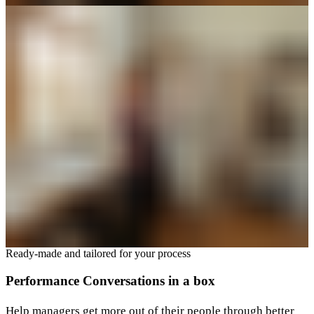
Ready-made and tailored for your process​​​​‌ ‍ ​‍​‍‌‍ ‌ ​‍‌‍‍‌‌‍‌ ‌‍‍‌‌‍ ‍​‍​‍​ ‍‍​‍​‍‌ ​ ‌‍​‌‌‍ ‍‌‍‍‌‌ ‌​‌ ‍‌​‍ ‍‌‍‍‌‌‍ ​‍​‍​‍ ​​‍​‍‌‍‍​‌ ​‍‌‍‌‌‌‍‌‍​‍​‍​ ‍‍​‍​‍‌‍‍​‌ ‌​‌ ‌​‌ ​​​ ‍‍​‍ ​‍ ‌‍ ​‌‍ ‌‍​ ‌‍​‌‌‍ ​‌‍‍​‌‍ ‌ ​ ‌ ‌​​ ‍‍​ ​ ​ ​ ​ ​ ​ ​ ​‍ ‌‍‍‌‌‍ ‍‌ ‌​‌‍‌‌‌‍ ‍‌ ‌​​‍ ‌‍‌‌‌‍‌​‌‍‍‌‌ ‌​​‍ ‌‍ ‌‌‍ ‌‍‌​‌‍‌‌​ ‌‌ ​​‌ ​‍‌‍‌‌‌ ​ ‌‍‌‌‌‍ ‍‌ ‌​‌‍​‌‌ ‌​‌‍‍‌‌‍ ‌‍ ‍​ ‍ ‌‍‍‌‌‍‌​​ ‌​ ​‌​ ​‍‌‍​ ​ ​ ‌‍‌‍‌‍​ ‌‍​ ‌‍‌‌​‍ ‌​ ‌​​ ​‍‌‍‌​​ ​‌​‍ ‌​ ‌​​ ‌‍‌‍‌​‌‍​ ​‍ ‌​ ‍‌​ ‍​‌‍‌‌‌‍​‍​‍ ‌‌‍​ ​ ​‌‌‍‌‌‌‍​ ​ ​‍‌‍‌​‌‍‌‌‌‍‌​‌‍​ ‌‍‌‌​ ‌‍​ ‌​​ ‍ ‌ ‌​‌ ‍‌‌ ​​‌‍‌‌​ ‌‌ ​​‌‍​‌‌‍‌ ‌‍‌‌​ ‍ ‌ ​​‌‍​‌‌ ‌​‌‍‍​​ ‌‌ ​​‌‍​‌‌‍‌ ‌‍‌‌‌​​‍‌ ‌‌‌‍‍‌‌‍ ​‌‍‌​‌‍‌‌‌ ​‍​‍‌‌​ ‌‌‌​​‍‌‌ ‌‍‍ ‌‍‌‌‌ ‍‌​‍‌‌​ ​ ‌​‌​​‍‌‌​ ​ ‌​‌​​‍‌‌​ ​‍​ ​‍​ ‌​​ ​​‌‍​‍​ ​‌​ ‍​​ ​‍‌‍‌‌​ ‌​‌‍‌‍​ ​ ​ ‍‌‌‍‌‌​‍‌‌​ ​‍​ ​‍​‍‌‌​ ‌‌‌​‌​​‍ ‍‌‍​ ‌‍​‌‌ ​‍‌‍‌​‌ ​ ​‍‌‌​ ‌‌‌​​‍‌‌ ‌‍‍ ‌‍‌‌‌ ‍‌​‍‌‌​ ​ ‌​‌​​‍‌‌​ ​ ‌​‌​​‍‌‌​ ​‍​ ​‍‌‍​ ‌‍‌‌‌‍​ ​ ​ ‌‍​‌‌‍​‌‌‍‌​​ ​​‌‍​ ‌‍​‌‌‍​ ​ ‌‌​‍‌‌​ ​‍​ ​‍​‍‌‌​ ‌‌‌​‌​​‍ ‍‌ ​ ‌ ‌‌‌‍​‍‌‌‌​‌‍‍‌‌ ‌​‌‍ ​‌‍‌‌​ ‌‍​‍‌‍​‌‌ ​ ‌‍‌‌‌‌‌‌‌ ​‍‌‍ ​​ ‌‌‍‍​‌ ‌​‌ ‌​‌ ​​​‍‌‌​ ​ ‌​​‌​‍‌‌​ ​‍‌​‌‍​‍‌‌​ ​‍‌​‌‍‌‍ ​‌‍ ‌‍​ ‌‍​‌‌‍ ​‌‍‍​‌‍ ‌ ​ ‌ ‌​​‍‌‌​ ​ ‌​​‌​ ​ ​ ​ ​ ​ ​ ​ ​‍‌‍‌‍‍‌‌‍‌​​ ‌​ ​‌​ ​‍‌‍​ ​ ​ ‌‍‌‍‌‍​ ‌‍​ ‌‍‌‌​‍ ‌​ ‌​​ ​‍‌‍‌​​ ​‌​‍ ‌​ ‌​​ ‌‍‌‍‌​‌‍​ ​‍ ‌​ ‍‌​ ‍​‌‍‌‌‌‍​‍​‍ ‌‌‍​ ​ ​‌‌‍‌‌‌‍​ ​ ​‍‌‍‌​‌‍‌‌‌‍‌​‌‍​ ‌‍‌‌​ ‌‍​ ‌​​‍‌‍‌ ‌​‌ ‍‌‌ ​​‌‍‌‌​ ‌‌ ​​‌‍​‌‌‍‌ ‌‍‌‌​‍‌‍‌ ​​‌‍​‌‌ ‌​‌‍‍​​ ‌‌ ​​‌‍​‌‌‍‌ ‌‍‌‌‌​​‍‌ ‌‌‌‍‍‌‌‍ ​‌‍‌​‌‍‌‌‌ ​‍​‍‌‌​ ‌‌‌​​‍‌‌ ‌‍‍ ‌‍‌‌‌ ‍‌​‍‌‌​ ​ ‌​‌​​‍‌‌​ ​ ‌​‌​​‍‌‌​ ​‍​ ​‍​ ‌​​ ​​‌‍​‍​ ​‌​ ‍​​ ​‍‌‍‌‌​ ‌​‌‍‌‍​ ​ ​ ‍‌‌‍‌‌​‍‌‌​ ​‍​ ​‍​‍‌‌​ ‌‌‌​‌​​‍ ‍‌‍​ ‌‍​‌‌ ​‍‌‍‌​‌ ​ ​‍‌‌​ ‌‌‌​​‍‌‌ ‌‍‍ ‌‍‌‌‌ ‍‌​‍‌‌​ ​ ‌​‌​​‍‌‌​ ​ ‌​‌​​‍‌‌​ ​‍​ ​‍‌‍​ ‌‍‌‌‌‍​ ​ ​ ‌‍​‌‌‍​‌‌‍‌​​ ​​‌‍​ ‌‍​‌‌‍​ ​ ‌‌​‍‌‌​ ​‍​ ​‍​‍‌‌​ ‌‌‌​‌​​‍ ‍‌ ​ ‌ ‌‌‌‍​‍‌‌‌​‌‍‍‌‌ ‌​‌‍ ​‌‍‌‌​‍‌‍‌ ​​‌‍‌‌‌ ​‍‌ ​ ‌ ​​‌‍‌‌‌‍​ ‌ ‌​‌‍‍‌‌ ‌‍‌‍‌‌​ ‌‌ ​​‌ ‌‌‌‍​‍‌‍ ​‌‍‍‌‌ ​ ‌‍‍​‌‍‌‌‌‍‌​​‍​‍‌ ‌
Performance Conversations in a box​​​​‌ ‍ ​‍​‍‌‍ ‌ ​‍‌‍‍‌‌‍‌ ‌‍‍‌‌‍ ‍​‍​‍​ ‍‍​‍​‍‌ ​ ‌‍​‌‌‍ ‍‌‍‍‌‌ ‌​‌ ‍‌​‍ ‍‌‍‍‌‌‍ ​‍​‍​‍ ​​‍​‍‌‍‍​‌ ​‍‌‍‌‌‌‍‌‍​‍​‍​ ‍‍​‍​‍‌‍‍​‌ ‌​‌ ‌​‌ ​​​ ‍‍​‍ ​‍ ‌‍ ​‌‍ ‌‍​ ‌‍​‌‌‍ ​‌‍‍​‌‍ ‌ ​ ‌ ‌​​ ‍‍​ ​ ​ ​ ​ ​ ​ ​ ​‍ ‌‍‍‌‌‍ ‍‌ ‌​‌‍‌‌‌‍ ‍‌ ‌​​‍ ‌‍‌‌‌‍‌​‌‍‍‌‌ ‌​​‍ ‌‍ ‌‌‍ ‌‍‌​‌‍‌‌​ ‌‌ ​​‌ ​‍‌‍‌‌‌ ​ ‌‍‌‌‌‍ ‍‌ ‌​‌‍​‌‌ ‌​‌‍‍‌‌‍ ‌‍ ‍​ ‍ ‌‍‍‌‌‍‌​​ ‌​ ​‌​ ​‍‌‍​ ​ ​ ‌‍‌‍‌‍​ ‌‍​ ‌‍‌‌​‍ ‌​ ‌​​ ​‍‌‍‌​​ ​‌​‍ ‌​ ‌​​ ‌‍‌‍‌​‌‍​ ​‍ ‌​ ‍‌​ ‍​‌‍‌‌‌‍​‍​‍ ‌‌‍​ ​ ​‌‌‍‌‌‌‍​ ​ ​‍‌‍‌​‌‍‌‌‌‍‌​‌‍​ ‌‍‌‌​ ‌‍​ ‌​​ ‍ ‌ ‌​‌ ‍‌‌ ​​‌‍‌‌​ ‌‌ ​​‌‍​‌‌‍‌ ‌‍‌‌​ ‍ ‌ ​​‌‍​‌‌ ‌​‌‍‍​​ ‌‌ ​​‌‍​‌‌‍‌ ‌‍‌‌‌​​‍‌ ‌‌‌‍‍‌‌‍ ​‌‍‌​‌‍‌‌‌ ​‍​‍‌‌​ ‌‌‌​​‍‌‌ ‌‍‍ ‌‍‌‌‌ ‍‌​‍‌‌​ ​ ‌​‌​​‍‌‌​ ​ ‌​‌​​‍‌‌​ ​‍​ ​‍​ ‌​​ ​​‌‍​‍​ ​‌​ ‍​​ ​‍‌‍‌‌​ ‌​‌‍‌‍​ ​ ​ ‍‌‌‍‌‌​‍‌‌​ ​‍​ ​‍​‍‌‌​ ‌‌‌​‌​​‍ ‍‌‍​ ‌‍​‌‌ ​‍‌‍‌​‌ ​ ​‍‌‌​ ‌‌‌​​‍‌‌ ‌‍‍ ‌‍‌‌‌ ‍‌​‍‌‌​ ​ ‌​‌​​‍‌‌​ ​ ‌​‌​​‍‌‌​ ​‍​ ​‍‌‍​ ‌‍‌‌‌‍​ ​ ​ ‌‍​‌‌‍​‌‌‍‌​​ ​​‌‍​ ‌‍​‌‌‍​ ​ ‌‌​‍‌‌​ ​‍​ ​‍​‍‌‌​ ‌‌‌​‌​​‍ ‍‌ ‌​‌‍‍‌‌ ‌​‌‍ ​‌‍‌‌​ ‌‍​‍‌‍​‌‌ ​ ‌‍‌‌‌‌‌‌‌ ​‍‌‍ ​​ ‌‌‍‍​‌ ‌​‌ ‌​‌ ​​​‍‌‌​ ​ ‌​​‌​‍‌‌​ ​‍‌​‌‍​‍‌‌​ ​‍‌​‌‍‌‍ ​‌‍ ‌‍​ ‌‍​‌‌‍ ​‌‍‍​‌‍ ‌ ​ ‌ ‌​​‍‌‌​ ​ ‌​​‌​ ​ ​ ​ ​ ​ ​ ​ ​‍‌‍‌‍‍‌‌‍‌​​ ‌​ ​‌​ ​‍‌‍​ ​ ​ ‌‍‌‍‌‍​ ‌‍​ ‌‍‌‌​‍ ‌​ ‌​​ ​‍‌‍‌​​ ​‌​‍ ‌​ ‌​​ ‌‍‌‍‌​‌‍​ ​‍ ‌​ ‍‌​ ‍​‌‍‌‌‌‍​‍​‍ ‌‌‍​ ​ ​‌‌‍‌‌‌‍​ ​ ​‍‌‍‌​‌‍‌‌‌‍‌​‌‍​ ‌‍‌‌​ ‌‍​ ‌​​‍‌‍‌ ‌​‌ ‍‌‌ ​​‌‍‌‌​ ‌‌ ​​‌‍​‌‌‍‌ ‌‍‌‌​‍‌‍‌ ​​‌‍​‌‌ ‌​‌‍‍​​ ‌‌ ​​‌‍​‌‌‍‌ ‌‍‌‌‌​​‍‌ ‌‌‌‍‍‌‌‍ ​‌‍‌​‌‍‌‌‌ ​‍​‍‌‌​ ‌‌‌​​‍‌‌ ‌‍‍ ‌‍‌‌‌ ‍‌​‍‌‌​ ​ ‌​‌​​‍‌‌​ ​ ‌​‌​​‍‌‌​ ​‍​ ​‍​ ‌​​ ​​‌‍​‍​ ​‌​ ‍​​ ​‍‌‍‌‌​ ‌​‌‍‌‍​ ​ ​ ‍‌‌‍‌‌​‍‌‌​ ​‍​ ​‍​‍‌‌​ ‌‌‌​‌​​‍ ‍‌‍​ ‌‍​‌‌ ​‍‌‍‌​‌ ​ ​‍‌‌​ ‌‌‌​​‍‌‌ ‌‍‍ ‌‍‌‌‌ ‍‌​‍‌‌​ ​ ‌​‌​​‍‌‌​ ​ ‌​‌​​‍‌‌​ ​‍​ ​‍‌‍​ ‌‍‌‌‌‍​ ​ ​ ‌‍​‌‌‍​‌‌‍‌​​ ​​‌‍​ ‌‍​‌‌‍​ ​ ‌‌​‍‌‌​ ​‍​ ​‍​‍‌‌​ ‌‌‌​‌​​‍ ‍‌ ‌​‌‍‍‌‌ ‌​‌‍ ​‌‍‌‌​‍‌‍‌ ​​‌‍‌‌‌ ​‍‌ ​ ‌ ​​‌‍‌‌‌‍​ ‌ ‌​‌‍‍‌‌ ‌‍‌‍‌‌​ ‌‌ ​​‌ ‌‌‌‍​‍‌‍ ​‌‍‍‌‌ ​ ‌‍‍​‌‍‌‌‌‍‌​​‍​‍‌ ‌
Help managers get more out of their people through better