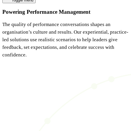
Toggle menu
Powering Performance Management ​​​​‌ ‍ ​‍​‍‌‍ ‌ ​‍‌‍‍‌‌‍‌ ‌‍‍‌‌‍ ‍​‍​‍​ ‍‍​‍​‍‌ ​ ‌‍​‌‌‍ ‍‌‍‍‌‌ ‌​‌ ‍‌​‍ ‍‌‍‍‌‌‍ ​‍​‍​‍ ​​‍​‍‌‍‍​‌ ​‍‌‍‌‌‌‍‌‍​‍​‍​ ‍‍​‍​‍‌‍‍​‌ ‌​‌ ‌​‌ ​​​ ‍‍​‍ ​‍ ‌‍ ​‌‍ ‌‍​ ‌‍​‌‌‍ ​‌‍‍​‌‍ ‌ ​ ‌ ‌​​ ‍‍​ ​ ​ ​ ​ ​ ​ ​ ​‍ ‌‍‍‌‌‍ ‍‌ ‌​‌‍‌‌‌‍ ‍‌ ‌​​‍ ‌‍‌‌‌‍‌​‌‍‍‌‌ ‌​​‍ ‌‍ ‌‌‍ ‌‍‌​‌‍‌‌​ ‌‌ ​​‌ ​‍‌‍‌‌‌ ​ ‌‍‌‌‌‍ ‍‌ ‌​‌‍​‌‌ ‌​‌‍‍‌‌‍ ‌‍ ‍​ ‍ ‌‍‍‌‌‍‌​​ ‌​ ​‌​ ​‍‌‍​ ​ ​ ‌‍‌‍‌‍​ ‌‍​ ‌‍‌‌​‍ ‌​ ‌​​ ​‍‌‍‌​​ ​‌​‍ ‌​ ‌​​ ‌‍‌‍‌​‌‍​ ​‍ ‌​ ‍‌​ ‍​‌‍‌‌‌‍​‍​‍ ‌‌‍​ ​ ​‌‌‍‌‌‌‍​ ​ ​‍‌‍‌​‌‍‌‌‌‍‌​‌‍​ ‌‍‌‌​ ‌‍​ ‌​​ ‍ ‌ ‌​‌ ‍‌‌ ​​‌‍‌‌​ ‌‌ ​​‌‍​‌‌‍‌ ‌‍‌‌​ ‍ ‌ ​​‌‍​‌‌ ‌​‌‍‍​​ ‌‌ ​​‌‍​‌‌‍‌ ‌‍‌‌‌​​‍‌ ‌‌‌‍‍‌‌‍ ​‌‍‌​‌‍‌‌‌ ​‍​‍‌‌​ ‌‌‌​​‍‌‌ ‌‍‍ ‌‍‌‌‌ ‍‌​‍‌‌​ ​ ‌​‌​​‍‌‌​ ​ ‌​‌​​‍‌‌​ ​‍​ ​‍‌‍‌‌‌‍‌​​ ‌‌‌‍‌​​ ‌​​ ‌‍​ ‌‍​ ‌‌‌‍‌‌​ ‌‌​ ‌​‌‍‌‍​‍‌‌​ ​‍​ ​‍​‍‌‌​ ‌‌‌​‌​​‍ ‍‌ ‌​‌‍‍‌‌ ‌​‌‍ ​‌‍‌‌​ ‌‍​‍‌‍​‌‌ ​ ‌‍‌‌‌‌‌‌‌ ​‍‌‍ ​​ ‌‌‍‍​‌ ‌​‌ ‌​‌ ​​​‍‌‌​ ​ ‌​​‌​‍‌‌​ ​‍‌​‌‍​‍‌‌​ ​‍‌​‌‍‌‍ ​‌‍ ‌‍​ ‌‍​‌‌‍ ​‌‍‍​‌‍ ‌ ​ ‌ ‌​​‍‌‌​ ​ ‌​​‌​ ​ ​ ​ ​ ​ ​ ​ ​‍‌‍‌‍‍‌‌‍‌​​ ‌​ ​‌​ ​‍‌‍​ ​ ​ ‌‍‌‍‌‍​ ‌‍​ ‌‍‌‌​‍ ‌​ ‌​​ ​‍‌‍‌​​ ​‌​‍ ‌​ ‌​​ ‌‍‌‍‌​‌‍​ ​‍ ‌​ ‍‌​ ‍​‌‍‌‌‌‍​‍​‍ ‌‌‍​ ​ ​‌‌‍‌‌‌‍​ ​ ​‍‌‍‌​‌‍‌‌‌‍‌​‌‍​ ‌‍‌‌​ ‌‍​ ‌​​‍‌‍‌ ‌​‌ ‍‌‌ ​​‌‍‌‌​ ‌‌ ​​‌‍​‌‌‍‌ ‌‍‌‌​‍‌‍‌ ​​‌‍​‌‌ ‌​‌‍‍​​ ‌‌ ​​‌‍​‌‌‍‌ ‌‍‌‌‌​​‍‌ ‌‌‌‍‍‌‌‍ ​‌‍‌​‌‍‌‌‌ ​‍​‍‌‌​ ‌‌‌​​‍‌‌ ‌‍‍ ‌‍‌‌‌ ‍‌​‍‌‌​ ​ ‌​‌​​‍‌‌​ ​ ‌​‌​​‍‌‌​ ​‍​ ​‍‌‍‌‌‌‍‌​​ ‌‌‌‍‌​​ ‌​​ ‌‍​ ‌‍​ ‌‌‌‍‌‌​ ‌‌​ ‌​‌‍‌‍​‍‌‌​ ​‍​ ​‍​‍‌‌​ ‌‌‌​‌​​‍ ‍‌ ‌​‌‍‍‌‌ ‌​‌‍ ​‌‍‌‌​‍‌‍‌ ​​‌‍‌‌‌ ​‍‌ ​ ‌ ​​‌‍‌‌‌‍​ ‌ ‌​‌‍‍‌‌ ‌‍‌‍‌‌​ ‌‌ ​​‌ ‌‌‌‍​‍‌‍ ​‌‍‍‌‌ ​ ‌‍‍​‌‍‌‌‌‍‌​​‍​‍‌ ‌
The quality of performance conversations shapes an
organisation’s culture and results. Our experiential, practice-
led solutions use realistic scenarios to help leaders give
feedback, set expectations, and celebrate success with
confidence.​​​​‌ ‍ ​‍​‍‌‍ ‌ ​‍‌‍‍‌‌‍‌ ‌‍‍‌‌‍ ‍​‍​‍​ ‍‍​‍​‍‌ ​ ‌‍​‌‌‍ ‍‌‍‍‌‌ ‌​‌ ‍‌​‍ ‍‌‍‍‌‌‍ ​‍​‍​‍ ​​‍​‍‌‍‍​‌ ​‍‌‍‌‌‌‍‌‍​‍​‍​ ‍‍​‍​‍‌‍‍​‌ ‌​‌ ‌​‌ ​​​ ‍‍​‍ ​‍ ‌‍ ​‌‍ ‌‍​ ‌‍​‌‌‍ ​‌‍‍​‌‍ ‌ ​ ‌ ‌​​ ‍‍​ ​ ​ ​ ​ ​ ​ ​ ​‍ ‌‍‍‌‌‍ ‍‌ ‌​‌‍‌‌‌‍ ‍‌ ‌​​‍ ‌‍‌‌‌‍‌​‌‍‍‌‌ ‌​​‍ ‌‍ ‌‌‍ ‌‍‌​‌‍‌‌​ ‌‌ ​​‌ ​‍‌‍‌‌‌ ​ ‌‍‌‌‌‍ ‍‌ ‌​‌‍​‌‌ ‌​‌‍‍‌‌‍ ‌‍ ‍​ ‍ ‌‍‍‌‌‍‌​​ ‌​ ​‌​ ​‍‌‍​ ​ ​ ‌‍‌‍‌‍​ ‌‍​ ‌‍‌‌​‍ ‌​ ‌​​ ​‍‌‍‌​​ ​‌​‍ ‌​ ‌​​ ‌‍‌‍‌​‌‍​ ​‍ ‌​ ‍‌​ ‍​‌‍‌‌‌‍​‍​‍ ‌‌‍​ ​ ​‌‌‍‌‌‌‍​ ​ ​‍‌‍‌​‌‍‌‌‌‍‌​‌‍​ ‌‍‌‌​ ‌‍​ ‌​​ ‍ ‌ ‌​‌ ‍‌‌ ​​‌‍‌‌​ ‌‌ ​​‌‍​‌‌‍‌ ‌‍‌‌​ ‍ ‌ ​​‌‍​‌‌ ‌​‌‍‍​​ ‌‌ ​​‌‍​‌‌‍‌ ‌‍‌‌‌​​‍‌ ‌‌‌‍‍‌‌‍ ​‌‍‌​‌‍‌‌‌ ​‍​‍‌‌​ ‌‌‌​​‍‌‌ ‌‍‍ ‌‍‌‌‌ ‍‌​‍‌‌​ ​ ‌​‌​​‍‌‌​ ​ ‌​‌​​‍‌‌​ ​‍​ ​‍‌‍‌‌‌‍‌​​ ‌‌‌‍‌​​ ‌​​ ‌‍​ ‌‍​ ‌‌‌‍‌‌​ ‌‌​ ‌​‌‍‌‍​‍‌‌​ ​‍​ ​‍​‍‌‌​ ‌‌‌​‌​​‍ ‍‌ ​‍‌‍‍‌‌‍​ ‌‍‍​‌‌‌​‌‍‌‌‌ ‍​‌ ‌​​‍‌‌​ ‌‌‌​​‍‌‌ ‌‍‍ ‌‍‌‌‌ ‍‌​‍‌‌​ ​ ‌​‌​​‍‌‌​ ​ ‌​‌​​‍‌‌​ ​‍​ ​‍‌‍‌‌​ ​‌​ ‍​​ ‌​​ ‌‌​ ‌ ​ ‌ ‌‍​‍​ ​‍‌‍‌​‌‍​‌​ ‌‌​‍‌‌​ ​‍​ ​‍​‍‌‌​ ‌‌‌​‌​​‍ ‍‌‍​ ‌‍‍​‌‍‍‌‌‍ ​‌‍‌​‌ ​‍‌‍‌‌‌‍ ‍​‍‌‌​ ‌‌‌​​‍‌‌ ‌‍‍ ‌‍‌‌‌ ‍‌​‍‌‌​ ​ ‌​‌​​‍‌‌​ ​ ‌​‌​​‍‌‌​ ​‍​ ​‍​ ‌​‌‍​‌‌‍​‍‌‍‌‍‌‍​‌​ ‌‍​ ‌​​ ​‌​ ​​​ ‌​​ ‌‍‌‍​‍​‍‌‌​ ​‍​ ​‍​‍‌‌​ ‌‌‌​‌​​‍ ‍‌ ‌​‌‍‌‌‌ ‍​‌ ‌​​ ‌‍​‍‌‍​‌‌ ​ ‌‍‌‌‌‌‌‌‌ ​‍‌‍ ​​ ‌‌‍‍​‌ ‌​‌ ‌​‌ ​​​‍‌‌​ ​ ‌​​‌​‍‌‌​ ​‍‌​‌‍​‍‌‌​ ​‍‌​‌‍‌‍ ​‌‍ ‌‍​ ‌‍​‌‌‍ ​‌‍‍​‌‍ ‌ ​ ‌ ‌​​‍‌‌​ ​ ‌​​‌​ ​ ​ ​ ​ ​ ​ ​ ​‍‌‍‌‍‍‌‌‍‌​​ ‌​ ​‌​ ​‍‌‍​ ​ ​ ‌‍‌‍‌‍​ ‌‍​ ‌‍‌‌​‍ ‌​ ‌​​ ​‍‌‍‌​​ ​‌​‍ ‌​ ‌​​ ‌‍‌‍‌​‌‍​ ​‍ ‌​ ‍‌​ ‍​‌‍‌‌‌‍​‍​‍ ‌‌‍​ ​ ​‌‌‍‌‌‌‍​ ​ ​‍‌‍‌​‌‍‌‌‌‍‌​‌‍​ ‌‍‌‌​ ‌‍​ ‌​​‍‌‍‌ ‌​‌ ‍‌‌ ​​‌‍‌‌​ ‌‌ ​​‌‍​‌‌‍‌ ‌‍‌‌​‍‌‍‌ ​​‌‍​‌‌ ‌​‌‍‍​​ ‌‌ ​​‌‍​‌‌‍‌ ‌‍‌‌‌​​‍‌ ‌‌‌‍‍‌‌‍ ​‌‍‌​‌‍‌‌‌ ​‍​‍‌‌​ ‌‌‌​​‍‌‌ ‌‍‍ ‌‍‌‌‌ ‍‌​‍‌‌​ ​ ‌​‌​​‍‌‌​ ​ ‌​‌​​‍‌‌​ ​‍​ ​‍‌‍‌‌‌‍‌​​ ‌‌‌‍‌​​ ‌​​ ‌‍​ ‌‍​ ‌‌‌‍‌‌​ ‌‌​ ‌​‌‍‌‍​‍‌‌​ ​‍​ ​‍​‍‌‌​ ‌‌‌​‌​​‍ ‍‌ ​‍‌‍‍‌‌‍​ ‌‍‍​‌‌‌​‌‍‌‌‌ ‍​‌ ‌​​‍‌‌​ ‌‌‌​​‍‌‌ ‌‍‍ ‌‍‌‌‌ ‍‌​‍‌‌​ ​ ‌​‌​​‍‌‌​ ​ ‌​‌​​‍‌‌​ ​‍​ ​‍‌‍‌‌​ ​‌​ ‍​​ ‌​​ ‌‌​ ‌ ​ ‌ ‌‍​‍​ ​‍‌‍‌​‌‍​‌​ ‌‌​‍‌‌​ ​‍​ ​‍​‍‌‌​ ‌‌‌​‌​​‍ ‍‌‍​ ‌‍‍​‌‍‍‌‌‍ ​‌‍‌​‌ ​‍‌‍‌‌‌‍ ‍​‍‌‌​ ‌‌‌​​‍‌‌ ‌‍‍ ‌‍‌‌‌ ‍‌​‍‌‌​ ​ ‌​‌​​‍‌‌​ ​ ‌​‌​​‍‌‌​ ​‍​ ​‍​ ‌​‌‍​‌‌‍​‍‌‍‌‍‌‍​‌​ ‌‍​ ‌​​ ​‌​ ​​​ ‌​​ ‌‍‌‍​‍​‍‌‌​ ​‍​ ​‍​‍‌‌​ ‌‌‌​‌​​‍ ‍‌ ‌​‌‍‌‌‌ ‍​‌ ‌​​‍‌‍‌ ​​‌‍‌‌‌ ​‍‌ ​ ‌ ​​‌‍‌‌‌‍​ ‌ ‌​‌‍‍‌‌ ‌‍‌‍‌‌​ ‌‌ ​​‌ ‌‌‌‍​‍‌‍ ​‌‍‍‌‌ ​ ‌‍‍​‌‍‌‌‌‍‌​​‍​‍‌ ‌