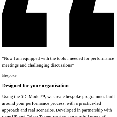
"Now I am equipped with the tools I needed for performance
meetings and challenging discussions"​​​​‌ ‍ ​‍​‍‌‍ ‌ ​‍‌‍‍‌‌‍‌ ‌‍‍‌‌‍ ‍​‍​‍​ ‍‍​‍​‍‌ ​ ‌‍​‌‌‍ ‍‌‍‍‌‌ ‌​‌ ‍‌​‍ ‍‌‍‍‌‌‍ ​‍​‍​‍ ​​‍​‍‌‍‍​‌ ​‍‌‍‌‌‌‍‌‍​‍​‍​ ‍‍​‍​‍‌‍‍​‌ ‌​‌ ‌​‌ ​​​ ‍‍​‍ ​‍ ‌‍ ​‌‍ ‌‍​ ‌‍​‌‌‍ ​‌‍‍​‌‍ ‌ ​ ‌ ‌​​ ‍‍​ ​ ​ ​ ​ ​ ​ ​ ​‍ ‌‍‍‌‌‍ ‍‌ ‌​‌‍‌‌‌‍ ‍‌ ‌​​‍ ‌‍‌‌‌‍‌​‌‍‍‌‌ ‌​​‍ ‌‍ ‌‌‍ ‌‍‌​‌‍‌‌​ ‌‌ ​​‌ ​‍‌‍‌‌‌ ​ ‌‍‌‌‌‍ ‍‌ ‌​‌‍​‌‌ ‌​‌‍‍‌‌‍ ‌‍ ‍​ ‍ ‌‍‍‌‌‍‌​​ ‌​ ‌‌​ ‌‌‌‍‌‍‌‍​‌​ ‍‌‌‍‌‍​ ‍‌‌‍​ ​‍ ‌‌‍‌‍​ ‌‌​ ​ ‌‍​‍​‍ ‌​ ‌​​ ‍​​ ‌‌​ ​​​‍ ‌​ ‍‌‌‍‌​‌‍​‌‌‍‌​​‍ ‌‌‍‌​‌‍​‌​ ‌‌​ ‍‌‌‍​‍​ ‍​‌‍‌​‌‍​‌​ ​‍‌‍​ ​ ‌‍​ ‌​​ ‍ ‌ ‌​‌ ‍‌‌ ​​‌‍‌‌​ ‌‌ ‌​‌‍‌‌‌ ​ ‌ ‌​‌‍‍‌‌‍ ‌‌‍ ‌‍ ‍‌‍‍‌‌‍​‌‌‍ ​​ ‍ ‌ ​​‌‍​‌‌ ‌​‌‍‍​​ ‌‌ ​‍‌‍‍‌‌‍​ ‌‍‍​‌‌‌​‌‍‌‌‌ ‍​‌ ‌​​‍‌‌​ ‌‌‌​​‍‌‌ ‌‍‍ ‌‍‌‌‌ ‍‌​‍‌‌​ ​ ‌​‌​​‍‌‌​ ​ ‌​‌​​‍‌‌​ ​‍​ ​‍​ ‌‍‌‍‌​‌‍‌​‌‍‌​​ ​‌​ ​‍‌‍‌‌​ ‌‌​ ‌‌‌‍‌​​ ​‍‌‍‌​​‍‌‌​ ​‍​ ​‍​‍‌‌​ ‌‌‌​‌​​‍ ‍‌‍​ ‌‍‍​‌‍‍‌‌‍ ​‌‍‌​‌ ​‍‌‍‌‌‌‍ ‍​‍‌‌​ ‌‌‌​​‍‌‌ ‌‍‍ ‌‍‌‌‌ ‍‌​‍‌‌​ ​ ‌​‌​​‍‌‌​ ​ ‌​‌​​‍‌‌​ ​‍​ ​‍​ ‌‌​ ‌‌‌‍​ ‌‍​ ‌‍​‌‌‍‌‍​ ‌‌​ ‌​​ ‌​​ ‌ ‌‍‌‌‌‍​‍​‍‌‌​ ​‍​ ​‍​‍‌‌​ ‌‌‌​‌​​‍ ‍‌ ‌​‌‍‌‌‌ ‍​‌ ‌​​ ‌‍​‍‌‍​‌‌ ​ ‌‍‌‌‌‌‌‌‌ ​‍‌‍ ​​ ‌‌‍‍​‌ ‌​‌ ‌​‌ ​​​‍‌‌​ ​ ‌​​‌​‍‌‌​ ​‍‌​‌‍​‍‌‌​ ​‍‌​‌‍‌‍ ​‌‍ ‌‍​ ‌‍​‌‌‍ ​‌‍‍​‌‍ ‌ ​ ‌ ‌​​‍‌‌​ ​ ‌​​‌​ ​ ​ ​ ​ ​ ​ ​ ​‍‌‍‌‍‍‌‌‍‌​​ ‌​ ‌‌​ ‌‌‌‍‌‍‌‍​‌​ ‍‌‌‍‌‍​ ‍‌‌‍​ ​‍ ‌‌‍‌‍​ ‌‌​ ​ ‌‍​‍​‍ ‌​ ‌​​ ‍​​ ‌‌​ ​​​‍ ‌​ ‍‌‌‍‌​‌‍​‌‌‍‌​​‍ ‌‌‍‌​‌‍​‌​ ‌‌​ ‍‌‌‍​‍​ ‍​‌‍‌​‌‍​‌​ ​‍‌‍​ ​ ‌‍​ ‌​​‍‌‍‌ ‌​‌ ‍‌‌ ​​‌‍‌‌​ ‌‌ ‌​‌‍‌‌‌ ​ ‌ ‌​‌‍‍‌‌‍ ‌‌‍ ‌‍ ‍‌‍‍‌‌‍​‌‌‍ ​​‍‌‍‌ ​​‌‍​‌‌ ‌​‌‍‍​​ ‌‌ ​‍‌‍‍‌‌‍​ ‌‍‍​‌‌‌​‌‍‌‌‌ ‍​‌ ‌​​‍‌‌​ ‌‌‌​​‍‌‌ ‌‍‍ ‌‍‌‌‌ ‍‌​‍‌‌​ ​ ‌​‌​​‍‌‌​ ​ ‌​‌​​‍‌‌​ ​‍​ ​‍​ ‌‍‌‍‌​‌‍‌​‌‍‌​​ ​‌​ ​‍‌‍‌‌​ ‌‌​ ‌‌‌‍‌​​ ​‍‌‍‌​​‍‌‌​ ​‍​ ​‍​‍‌‌​ ‌‌‌​‌​​‍ ‍‌‍​ ‌‍‍​‌‍‍‌‌‍ ​‌‍‌​‌ ​‍‌‍‌‌‌‍ ‍​‍‌‌​ ‌‌‌​​‍‌‌ ‌‍‍ ‌‍‌‌‌ ‍‌​‍‌‌​ ​ ‌​‌​​‍‌‌​ ​ ‌​‌​​‍‌‌​ ​‍​ ​‍​ ‌‌​ ‌‌‌‍​ ‌‍​ ‌‍​‌‌‍‌‍​ ‌‌​ ‌​​ ‌​​ ‌ ‌‍‌‌‌‍​‍​‍‌‌​ ​‍​ ​‍​‍‌‌​ ‌‌‌​‌​​‍ ‍‌ ‌​‌‍‌‌‌ ‍​‌ ‌​​‍‌‍‌ ​​‌‍‌‌‌ ​‍‌ ​ ‌ ​​‌‍‌‌‌‍​ ‌ ‌​‌‍‍‌‌ ‌‍‌‍‌‌​ ‌‌ ​​‌ ‌‌‌‍​‍‌‍ ​‌‍‍‌‌ ​ ‌‍‍​‌‍‌‌‌‍‌​​‍​‍‌ ‌
Bespoke​​​​‌ ‍ ​‍​‍‌‍ ‌ ​‍‌‍‍‌‌‍‌ ‌‍‍‌‌‍ ‍​‍​‍​ ‍‍​‍​‍‌ ​ ‌‍​‌‌‍ ‍‌‍‍‌‌ ‌​‌ ‍‌​‍ ‍‌‍‍‌‌‍ ​‍​‍​‍ ​​‍​‍‌‍‍​‌ ​‍‌‍‌‌‌‍‌‍​‍​‍​ ‍‍​‍​‍‌‍‍​‌ ‌​‌ ‌​‌ ​​​ ‍‍​‍ ​‍ ‌‍ ​‌‍ ‌‍​ ‌‍​‌‌‍ ​‌‍‍​‌‍ ‌ ​ ‌ ‌​​ ‍‍​ ​ ​ ​ ​ ​ ​ ​ ​‍ ‌‍‍‌‌‍ ‍‌ ‌​‌‍‌‌‌‍ ‍‌ ‌​​‍ ‌‍‌‌‌‍‌​‌‍‍‌‌ ‌​​‍ ‌‍ ‌‌‍ ‌‍‌​‌‍‌‌​ ‌‌ ​​‌ ​‍‌‍‌‌‌ ​ ‌‍‌‌‌‍ ‍‌ ‌​‌‍​‌‌ ‌​‌‍‍‌‌‍ ‌‍ ‍​ ‍ ‌‍‍‌‌‍‌​​ ‌​ ​‌​ ​‍‌‍​ ​ ​ ‌‍‌‍‌‍​ ‌‍​ ‌‍‌‌​‍ ‌​ ‌​​ ​‍‌‍‌​​ ​‌​‍ ‌​ ‌​​ ‌‍‌‍‌​‌‍​ ​‍ ‌​ ‍‌​ ‍​‌‍‌‌‌‍​‍​‍ ‌‌‍​ ​ ​‌‌‍‌‌‌‍​ ​ ​‍‌‍‌​‌‍‌‌‌‍‌​‌‍​ ‌‍‌‌​ ‌‍​ ‌​​ ‍ ‌ ‌​‌ ‍‌‌ ​​‌‍‌‌​ ‌‌ ​​‌‍​‌‌‍‌ ‌‍‌‌​ ‍ ‌ ​​‌‍​‌‌ ‌​‌‍‍​​ ‌‌ ​​‌‍​‌‌‍‌ ‌‍‌‌‌​​‍‌ ‌‌‌‍‍‌‌‍ ​‌‍‌​‌‍‌‌‌ ​‍​‍‌‌​ ‌‌‌​​‍‌‌ ‌‍‍ ‌‍‌‌‌ ‍‌​‍‌‌​ ​ ‌​‌​​‍‌‌​ ​ ‌​‌​​‍‌‌​ ​‍​ ​‍​ ‌​​ ​​‌‍​‍​ ​‌​ ‍​​ ​‍‌‍‌‌​ ‌​‌‍‌‍​ ​ ​ ‍‌‌‍‌‌​‍‌‌​ ​‍​ ​‍​‍‌‌​ ‌‌‌​‌​​‍ ‍‌‍​ ‌‍​‌‌ ​‍‌‍‌​‌ ​ ​‍‌‌​ ‌‌‌​​‍‌‌ ‌‍‍ ‌‍‌‌‌ ‍‌​‍‌‌​ ​ ‌​‌​​‍‌‌​ ​ ‌​‌​​‍‌‌​ ​‍​ ​‍​ ‌‌​ ‍‌‌‍​‌​ ​‍​ ‌​​ ​‍​ ‌ ​ ‍‌‌‍​ ‌‍‌‌​ ​‍‌‍‌‍​‍‌‌​ ​‍​ ​‍​‍‌‌​ ‌‌‌​‌​​‍ ‍‌ ​ ‌ ‌‌‌‍​‍‌‌‌​‌‍‍‌‌ ‌​‌‍ ​‌‍‌‌​ ‌‍​‍‌‍​‌‌ ​ ‌‍‌‌‌‌‌‌‌ ​‍‌‍ ​​ ‌‌‍‍​‌ ‌​‌ ‌​‌ ​​​‍‌‌​ ​ ‌​​‌​‍‌‌​ ​‍‌​‌‍​‍‌‌​ ​‍‌​‌‍‌‍ ​‌‍ ‌‍​ ‌‍​‌‌‍ ​‌‍‍​‌‍ ‌ ​ ‌ ‌​​‍‌‌​ ​ ‌​​‌​ ​ ​ ​ ​ ​ ​ ​ ​‍‌‍‌‍‍‌‌‍‌​​ ‌​ ​‌​ ​‍‌‍​ ​ ​ ‌‍‌‍‌‍​ ‌‍​ ‌‍‌‌​‍ ‌​ ‌​​ ​‍‌‍‌​​ ​‌​‍ ‌​ ‌​​ ‌‍‌‍‌​‌‍​ ​‍ ‌​ ‍‌​ ‍​‌‍‌‌‌‍​‍​‍ ‌‌‍​ ​ ​‌‌‍‌‌‌‍​ ​ ​‍‌‍‌​‌‍‌‌‌‍‌​‌‍​ ‌‍‌‌​ ‌‍​ ‌​​‍‌‍‌ ‌​‌ ‍‌‌ ​​‌‍‌‌​ ‌‌ ​​‌‍​‌‌‍‌ ‌‍‌‌​‍‌‍‌ ​​‌‍​‌‌ ‌​‌‍‍​​ ‌‌ ​​‌‍​‌‌‍‌ ‌‍‌‌‌​​‍‌ ‌‌‌‍‍‌‌‍ ​‌‍‌​‌‍‌‌‌ ​‍​‍‌‌​ ‌‌‌​​‍‌‌ ‌‍‍ ‌‍‌‌‌ ‍‌​‍‌‌​ ​ ‌​‌​​‍‌‌​ ​ ‌​‌​​‍‌‌​ ​‍​ ​‍​ ‌​​ ​​‌‍​‍​ ​‌​ ‍​​ ​‍‌‍‌‌​ ‌​‌‍‌‍​ ​ ​ ‍‌‌‍‌‌​‍‌‌​ ​‍​ ​‍​‍‌‌​ ‌‌‌​‌​​‍ ‍‌‍​ ‌‍​‌‌ ​‍‌‍‌​‌ ​ ​‍‌‌​ ‌‌‌​​‍‌‌ ‌‍‍ ‌‍‌‌‌ ‍‌​‍‌‌​ ​ ‌​‌​​‍‌‌​ ​ ‌​‌​​‍‌‌​ ​‍​ ​‍​ ‌‌​ ‍‌‌‍​‌​ ​‍​ ‌​​ ​‍​ ‌ ​ ‍‌‌‍​ ‌‍‌‌​ ​‍‌‍‌‍​‍‌‌​ ​‍​ ​‍​‍‌‌​ ‌‌‌​‌​​‍ ‍‌ ​ ‌ ‌‌‌‍​‍‌‌‌​‌‍‍‌‌ ‌​‌‍ ​‌‍‌‌​‍‌‍‌ ​​‌‍‌‌‌ ​‍‌ ​ ‌ ​​‌‍‌‌‌‍​ ‌ ‌​‌‍‍‌‌ ‌‍‌‍‌‌​ ‌‌ ​​‌ ‌‌‌‍​‍‌‍ ​‌‍‍‌‌ ​ ‌‍‍​‌‍‌‌‌‍‌​​‍​‍‌ ‌
Designed for your organisation​​​​‌ ‍ ​‍​‍‌‍ ‌ ​‍‌‍‍‌‌‍‌ ‌‍‍‌‌‍ ‍​‍​‍​ ‍‍​‍​‍‌ ​ ‌‍​‌‌‍ ‍‌‍‍‌‌ ‌​‌ ‍‌​‍ ‍‌‍‍‌‌‍ ​‍​‍​‍ ​​‍​‍‌‍‍​‌ ​‍‌‍‌‌‌‍‌‍​‍​‍​ ‍‍​‍​‍‌‍‍​‌ ‌​‌ ‌​‌ ​​​ ‍‍​‍ ​‍ ‌‍ ​‌‍ ‌‍​ ‌‍​‌‌‍ ​‌‍‍​‌‍ ‌ ​ ‌ ‌​​ ‍‍​ ​ ​ ​ ​ ​ ​ ​ ​‍ ‌‍‍‌‌‍ ‍‌ ‌​‌‍‌‌‌‍ ‍‌ ‌​​‍ ‌‍‌‌‌‍‌​‌‍‍‌‌ ‌​​‍ ‌‍ ‌‌‍ ‌‍‌​‌‍‌‌​ ‌‌ ​​‌ ​‍‌‍‌‌‌ ​ ‌‍‌‌‌‍ ‍‌ ‌​‌‍​‌‌ ‌​‌‍‍‌‌‍ ‌‍ ‍​ ‍ ‌‍‍‌‌‍‌​​ ‌​ ​‌​ ​‍‌‍​ ​ ​ ‌‍‌‍‌‍​ ‌‍​ ‌‍‌‌​‍ ‌​ ‌​​ ​‍‌‍‌​​ ​‌​‍ ‌​ ‌​​ ‌‍‌‍‌​‌‍​ ​‍ ‌​ ‍‌​ ‍​‌‍‌‌‌‍​‍​‍ ‌‌‍​ ​ ​‌‌‍‌‌‌‍​ ​ ​‍‌‍‌​‌‍‌‌‌‍‌​‌‍​ ‌‍‌‌​ ‌‍​ ‌​​ ‍ ‌ ‌​‌ ‍‌‌ ​​‌‍‌‌​ ‌‌ ​​‌‍​‌‌‍‌ ‌‍‌‌​ ‍ ‌ ​​‌‍​‌‌ ‌​‌‍‍​​ ‌‌ ​​‌‍​‌‌‍‌ ‌‍‌‌‌​​‍‌ ‌‌‌‍‍‌‌‍ ​‌‍‌​‌‍‌‌‌ ​‍​‍‌‌​ ‌‌‌​​‍‌‌ ‌‍‍ ‌‍‌‌‌ ‍‌​‍‌‌​ ​ ‌​‌​​‍‌‌​ ​ ‌​‌​​‍‌‌​ ​‍​ ​‍​ ‌​​ ​​‌‍​‍​ ​‌​ ‍​​ ​‍‌‍‌‌​ ‌​‌‍‌‍​ ​ ​ ‍‌‌‍‌‌​‍‌‌​ ​‍​ ​‍​‍‌‌​ ‌‌‌​‌​​‍ ‍‌‍​ ‌‍​‌‌ ​‍‌‍‌​‌ ​ ​‍‌‌​ ‌‌‌​​‍‌‌ ‌‍‍ ‌‍‌‌‌ ‍‌​‍‌‌​ ​ ‌​‌​​‍‌‌​ ​ ‌​‌​​‍‌‌​ ​‍​ ​‍​ ‌‌​ ‍‌‌‍​‌​ ​‍​ ‌​​ ​‍​ ‌ ​ ‍‌‌‍​ ‌‍‌‌​ ​‍‌‍‌‍​‍‌‌​ ​‍​ ​‍​‍‌‌​ ‌‌‌​‌​​‍ ‍‌ ‌​‌‍‍‌‌ ‌​‌‍ ​‌‍‌‌​ ‌‍​‍‌‍​‌‌ ​ ‌‍‌‌‌‌‌‌‌ ​‍‌‍ ​​ ‌‌‍‍​‌ ‌​‌ ‌​‌ ​​​‍‌‌​ ​ ‌​​‌​‍‌‌​ ​‍‌​‌‍​‍‌‌​ ​‍‌​‌‍‌‍ ​‌‍ ‌‍​ ‌‍​‌‌‍ ​‌‍‍​‌‍ ‌ ​ ‌ ‌​​‍‌‌​ ​ ‌​​‌​ ​ ​ ​ ​ ​ ​ ​ ​‍‌‍‌‍‍‌‌‍‌​​ ‌​ ​‌​ ​‍‌‍​ ​ ​ ‌‍‌‍‌‍​ ‌‍​ ‌‍‌‌​‍ ‌​ ‌​​ ​‍‌‍‌​​ ​‌​‍ ‌​ ‌​​ ‌‍‌‍‌​‌‍​ ​‍ ‌​ ‍‌​ ‍​‌‍‌‌‌‍​‍​‍ ‌‌‍​ ​ ​‌‌‍‌‌‌‍​ ​ ​‍‌‍‌​‌‍‌‌‌‍‌​‌‍​ ‌‍‌‌​ ‌‍​ ‌​​‍‌‍‌ ‌​‌ ‍‌‌ ​​‌‍‌‌​ ‌‌ ​​‌‍​‌‌‍‌ ‌‍‌‌​‍‌‍‌ ​​‌‍​‌‌ ‌​‌‍‍​​ ‌‌ ​​‌‍​‌‌‍‌ ‌‍‌‌‌​​‍‌ ‌‌‌‍‍‌‌‍ ​‌‍‌​‌‍‌‌‌ ​‍​‍‌‌​ ‌‌‌​​‍‌‌ ‌‍‍ ‌‍‌‌‌ ‍‌​‍‌‌​ ​ ‌​‌​​‍‌‌​ ​ ‌​‌​​‍‌‌​ ​‍​ ​‍​ ‌​​ ​​‌‍​‍​ ​‌​ ‍​​ ​‍‌‍‌‌​ ‌​‌‍‌‍​ ​ ​ ‍‌‌‍‌‌​‍‌‌​ ​‍​ ​‍​‍‌‌​ ‌‌‌​‌​​‍ ‍‌‍​ ‌‍​‌‌ ​‍‌‍‌​‌ ​ ​‍‌‌​ ‌‌‌​​‍‌‌ ‌‍‍ ‌‍‌‌‌ ‍‌​‍‌‌​ ​ ‌​‌​​‍‌‌​ ​ ‌​‌​​‍‌‌​ ​‍​ ​‍​ ‌‌​ ‍‌‌‍​‌​ ​‍​ ‌​​ ​‍​ ‌ ​ ‍‌‌‍​ ‌‍‌‌​ ​‍‌‍‌‍​‍‌‌​ ​‍​ ​‍​‍‌‌​ ‌‌‌​‌​​‍ ‍‌ ‌​‌‍‍‌‌ ‌​‌‍ ​‌‍‌‌​‍‌‍‌ ​​‌‍‌‌‌ ​‍‌ ​ ‌ ​​‌‍‌‌‌‍​ ‌ ‌​‌‍‍‌‌ ‌‍‌‍‌‌​ ‌‌ ​​‌ ‌‌‌‍​‍‌‍ ​‌‍‍‌‌ ​ ‌‍‍​‌‍‌‌‌‍‌​​‍​‍‌ ‌
Using the 5Di Model™, we create bespoke programmes built
around your performance process, with a practice-led
approach and real scenarios. Developed in partnership with
your HR and Talent Teams, we draw on our full range of