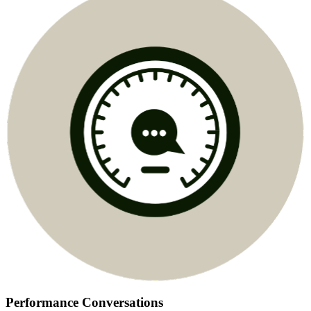
Performance Conversations​​​​‌ ‍ ​‍​‍‌‍ ‌ ​‍‌‍‍‌‌‍‌ ‌‍‍‌‌‍ ‍​‍​‍​ ‍‍​‍​‍‌ ​ ‌‍​‌‌‍ ‍‌‍‍‌‌ ‌​‌ ‍‌​‍ ‍‌‍‍‌‌‍ ​‍​‍​‍ ​​‍​‍‌‍‍​‌ ​‍‌‍‌‌‌‍‌‍​‍​‍​ ‍‍​‍​‍‌‍‍​‌ ‌​‌ ‌​‌ ​​​ ‍‍​‍ ​‍ ‌‍ ​‌‍ ‌‍​ ‌‍​‌‌‍ ​‌‍‍​‌‍ ‌ ​ ‌ ‌​​ ‍‍​ ​ ​ ​ ​ ​ ​ ​ ​‍ ‌‍‍‌‌‍ ‍‌ ‌​‌‍‌‌‌‍ ‍‌ ‌​​‍ ‌‍‌‌‌‍‌​‌‍‍‌‌ ‌​​‍ ‌‍ ‌‌‍ ‌‍‌​‌‍‌‌​ ‌‌ ​​‌ ​‍‌‍‌‌‌ ​ ‌‍‌‌‌‍ ‍‌ ‌​‌‍​‌‌ ‌​‌‍‍‌‌‍ ‌‍ ‍​ ‍ ‌‍‍‌‌‍‌​​ ‌​ ​‌​ ​‍‌‍​ ​ ​ ‌‍‌‍‌‍​ ‌‍​ ‌‍‌‌​‍ ‌​ ‌​​ ​‍‌‍‌​​ ​‌​‍ ‌​ ‌​​ ‌‍‌‍‌​‌‍​ ​‍ ‌​ ‍‌​ ‍​‌‍‌‌‌‍​‍​‍ ‌‌‍​ ​ ​‌‌‍‌‌‌‍​ ​ ​‍‌‍‌​‌‍‌‌‌‍‌​‌‍​ ‌‍‌‌​ ‌‍​ ‌​​ ‍ ‌ ‌​‌ ‍‌‌ ​​‌‍‌‌​ ‌‌ ​​‌‍​‌‌‍‌ ‌‍‌‌​ ‍ ‌ ​​‌‍​‌‌ ‌​‌‍‍​​ ‌‌ ​​‌‍​‌‌‍‌ ‌‍‌‌‌​​‍‌ ‌‌‌‍‍‌‌‍ ​‌‍‌​‌‍‌‌‌ ​‍​‍‌‌​ ‌‌‌​​‍‌‌ ‌‍‍ ‌‍‌‌‌ ‍‌​‍‌‌​ ​ ‌​‌​​‍‌‌​ ​ ‌​‌​​‍‌‌​ ​‍​ ​‍​ ‌​​ ​ ‌‍‌‍‌‍‌​‌‍​‍​ ‌ ​ ‍‌​ ​​​ ​‍‌‍​‍​ ‌‌‌‍​‍​‍‌‌​ ​‍​ ​‍​‍‌‌​ ‌‌‌​‌​​‍ ‍‌‍​ ‌‍​‌‌ ​‍‌‍‌​‌ ​ ​‍‌‌​ ‌‌‌​​‍‌‌ ‌‍‍ ‌‍‌‌‌ ‍‌​‍‌‌​ ​ ‌​‌​​‍‌‌​ ​ ‌​‌​​‍‌‌​ ​‍​ ​‍‌‍​ ​ ‍‌​ ‌ ​ ‌‌‌‍‌‌​ ‌​​ ‌ ​ ​​‌‍‌‍​ ​‍​ ‍‌​ ​‌​‍‌‌​ ​‍​ ​‍​‍‌‌​ ‌‌‌​‌​​‍ ‍‌ ‌​‌‍‍‌‌ ‌​‌‍ ​‌‍‌‌​ ‌‍​‍‌‍​‌‌ ​ ‌‍‌‌‌‌‌‌‌ ​‍‌‍ ​​ ‌‌‍‍​‌ ‌​‌ ‌​‌ ​​​‍‌‌​ ​ ‌​​‌​‍‌‌​ ​‍‌​‌‍​‍‌‌​ ​‍‌​‌‍‌‍ ​‌‍ ‌‍​ ‌‍​‌‌‍ ​‌‍‍​‌‍ ‌ ​ ‌ ‌​​‍‌‌​ ​ ‌​​‌​ ​ ​ ​ ​ ​ ​ ​ ​‍‌‍‌‍‍‌‌‍‌​​ ‌​ ​‌​ ​‍‌‍​ ​ ​ ‌‍‌‍‌‍​ ‌‍​ ‌‍‌‌​‍ ‌​ ‌​​ ​‍‌‍‌​​ ​‌​‍ ‌​ ‌​​ ‌‍‌‍‌​‌‍​ ​‍ ‌​ ‍‌​ ‍​‌‍‌‌‌‍​‍​‍ ‌‌‍​ ​ ​‌‌‍‌‌‌‍​ ​ ​‍‌‍‌​‌‍‌‌‌‍‌​‌‍​ ‌‍‌‌​ ‌‍​ ‌​​‍‌‍‌ ‌​‌ ‍‌‌ ​​‌‍‌‌​ ‌‌ ​​‌‍​‌‌‍‌ ‌‍‌‌​‍‌‍‌ ​​‌‍​‌‌ ‌​‌‍‍​​ ‌‌ ​​‌‍​‌‌‍‌ ‌‍‌‌‌​​‍‌ ‌‌‌‍‍‌‌‍ ​‌‍‌​‌‍‌‌‌ ​‍​‍‌‌​ ‌‌‌​​‍‌‌ ‌‍‍ ‌‍‌‌‌ ‍‌​‍‌‌​ ​ ‌​‌​​‍‌‌​ ​ ‌​‌​​‍‌‌​ ​‍​ ​‍​ ‌​​ ​ ‌‍‌‍‌‍‌​‌‍​‍​ ‌ ​ ‍‌​ ​​​ ​‍‌‍​‍​ ‌‌‌‍​‍​‍‌‌​ ​‍​ ​‍​‍‌‌​ ‌‌‌​‌​​‍ ‍‌‍​ ‌‍​‌‌ ​‍‌‍‌​‌ ​ ​‍‌‌​ ‌‌‌​​‍‌‌ ‌‍‍ ‌‍‌‌‌ ‍‌​‍‌‌​ ​ ‌​‌​​‍‌‌​ ​ ‌​‌​​‍‌‌​ ​‍​ ​‍‌‍​ ​ ‍‌​ ‌ ​ ‌‌‌‍‌‌​ ‌​​ ‌ ​ ​​‌‍‌‍​ ​‍​ ‍‌​ ​‌​‍‌‌​ ​‍​ ​‍​‍‌‌​ ‌‌‌​‌​​‍ ‍‌ ‌​‌‍‍‌‌ ‌​‌‍ ​‌‍‌‌​‍‌‍‌ ​​‌‍‌‌‌ ​‍‌ ​ ‌ ​​‌‍‌‌‌‍​ ‌ ‌​‌‍‍‌‌ ‌‍‌‍‌‌​ ‌‌ ​​‌ ‌‌‌‍​‍‌‍ ​‌‍‍‌‌ ​ ‌‍‍​‌‍‌‌‌‍‌​​‍​‍‌ ‌