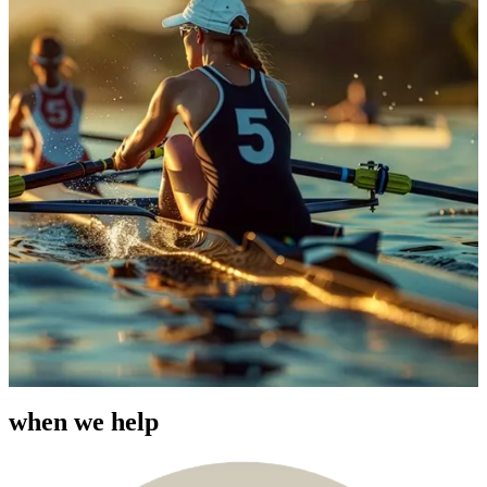
when we help​​​​‌ ‍ ​‍​‍‌‍ ‌ ​‍‌‍‍‌‌‍‌ ‌‍‍‌‌‍ ‍​‍​‍​ ‍‍​‍​‍‌ ​ ‌‍​‌‌‍ ‍‌‍‍‌‌ ‌​‌ ‍‌​‍ ‍‌‍‍‌‌‍ ​‍​‍​‍ ​​‍​‍‌‍‍​‌ ​‍‌‍‌‌‌‍‌‍​‍​‍​ ‍‍​‍​‍‌‍‍​‌ ‌​‌ ‌​‌ ​​​ ‍‍​‍ ​‍ ‌‍ ​‌‍ ‌‍​ ‌‍​‌‌‍ ​‌‍‍​‌‍ ‌ ​ ‌ ‌​​ ‍‍​ ​ ​ ​ ​ ​ ​ ​ ​‍ ‌‍‍‌‌‍ ‍‌ ‌​‌‍‌‌‌‍ ‍‌ ‌​​‍ ‌‍‌‌‌‍‌​‌‍‍‌‌ ‌​​‍ ‌‍ ‌‌‍ ‌‍‌​‌‍‌‌​ ‌‌ ​​‌ ​‍‌‍‌‌‌ ​ ‌‍‌‌‌‍ ‍‌ ‌​‌‍​‌‌ ‌​‌‍‍‌‌‍ ‌‍ ‍​ ‍ ‌‍‍‌‌‍‌​​ ‌​ ​‌​ ​‍‌‍​ ​ ​ ‌‍‌‍‌‍​ ‌‍​ ‌‍‌‌​‍ ‌​ ‌​​ ​‍‌‍‌​​ ​‌​‍ ‌​ ‌​​ ‌‍‌‍‌​‌‍​ ​‍ ‌​ ‍‌​ ‍​‌‍‌‌‌‍​‍​‍ ‌‌‍​ ​ ​‌‌‍‌‌‌‍​ ​ ​‍‌‍‌​‌‍‌‌‌‍‌​‌‍​ ‌‍‌‌​ ‌‍​ ‌​​ ‍ ‌ ‌​‌ ‍‌‌ ​​‌‍‌‌​ ‌‌ ​​‌‍​‌‌‍‌ ‌‍‌‌​ ‍ ‌ ​​‌‍​‌‌ ‌​‌‍‍​​ ‌‌ ​​‌‍​‌‌‍‌ ‌‍‌‌‌​​‍‌ ‌‌‌‍‍‌‌‍ ​‌‍‌​‌‍‌‌‌ ​‍​‍‌‌​ ‌‌‌​​‍‌‌ ‌‍‍ ‌‍‌‌‌ ‍‌​‍‌‌​ ​ ‌​‌​​‍‌‌​ ​ ‌​‌​​‍‌‌​ ​‍​ ​‍​ ‌​​ ​ ‌‍‌‍‌‍‌​‌‍​‍​ ‌ ​ ‍‌​ ​​​ ​‍‌‍​‍​ ‌‌‌‍​‍​‍‌‌​ ​‍​ ​‍​‍‌‌​ ‌‌‌​‌​​‍ ‍‌ ‌​‌‍‍‌‌ ‌​‌‍ ​‌‍‌‌​ ‌‍​‍‌‍​‌‌ ​ ‌‍‌‌‌‌‌‌‌ ​‍‌‍ ​​ ‌‌‍‍​‌ ‌​‌ ‌​‌ ​​​‍‌‌​ ​ ‌​​‌​‍‌‌​ ​‍‌​‌‍​‍‌‌​ ​‍‌​‌‍‌‍ ​‌‍ ‌‍​ ‌‍​‌‌‍ ​‌‍‍​‌‍ ‌ ​ ‌ ‌​​‍‌‌​ ​ ‌​​‌​ ​ ​ ​ ​ ​ ​ ​ ​‍‌‍‌‍‍‌‌‍‌​​ ‌​ ​‌​ ​‍‌‍​ ​ ​ ‌‍‌‍‌‍​ ‌‍​ ‌‍‌‌​‍ ‌​ ‌​​ ​‍‌‍‌​​ ​‌​‍ ‌​ ‌​​ ‌‍‌‍‌​‌‍​ ​‍ ‌​ ‍‌​ ‍​‌‍‌‌‌‍​‍​‍ ‌‌‍​ ​ ​‌‌‍‌‌‌‍​ ​ ​‍‌‍‌​‌‍‌‌‌‍‌​‌‍​ ‌‍‌‌​ ‌‍​ ‌​​‍‌‍‌ ‌​‌ ‍‌‌ ​​‌‍‌‌​ ‌‌ ​​‌‍​‌‌‍‌ ‌‍‌‌​‍‌‍‌ ​​‌‍​‌‌ ‌​‌‍‍​​ ‌‌ ​​‌‍​‌‌‍‌ ‌‍‌‌‌​​‍‌ ‌‌‌‍‍‌‌‍ ​‌‍‌​‌‍‌‌‌ ​‍​‍‌‌​ ‌‌‌​​‍‌‌ ‌‍‍ ‌‍‌‌‌ ‍‌​‍‌‌​ ​ ‌​‌​​‍‌‌​ ​ ‌​‌​​‍‌‌​ ​‍​ ​‍​ ‌​​ ​ ‌‍‌‍‌‍‌​‌‍​‍​ ‌ ​ ‍‌​ ​​​ ​‍‌‍​‍​ ‌‌‌‍​‍​‍‌‌​ ​‍​ ​‍​‍‌‌​ ‌‌‌​‌​​‍ ‍‌ ‌​‌‍‍‌‌ ‌​‌‍ ​‌‍‌‌​‍‌‍‌ ​​‌‍‌‌‌ ​‍‌ ​ ‌ ​​‌‍‌‌‌‍​ ‌ ‌​‌‍‍‌‌ ‌‍‌‍‌‌​ ‌‌ ​​‌ ‌‌‌‍​‍‌‍ ​‌‍‍‌‌ ​ ‌‍‍​‌‍‌‌‌‍‌​​‍​‍‌ ‌