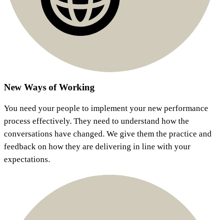
New Ways of Working​​​​‌ ‍ ​‍​‍‌‍ ‌ ​‍‌‍‍‌‌‍‌ ‌‍‍‌‌‍ ‍​‍​‍​ ‍‍​‍​‍‌ ​ ‌‍​‌‌‍ ‍‌‍‍‌‌ ‌​‌ ‍‌​‍ ‍‌‍‍‌‌‍ ​‍​‍​‍ ​​‍​‍‌‍‍​‌ ​‍‌‍‌‌‌‍‌‍​‍​‍​ ‍‍​‍​‍‌‍‍​‌ ‌​‌ ‌​‌ ​​​ ‍‍​‍ ​‍ ‌‍ ​‌‍ ‌‍​ ‌‍​‌‌‍ ​‌‍‍​‌‍ ‌ ​ ‌ ‌​​ ‍‍​ ​ ​ ​ ​ ​ ​ ​ ​‍ ‌‍‍‌‌‍ ‍‌ ‌​‌‍‌‌‌‍ ‍‌ ‌​​‍ ‌‍‌‌‌‍‌​‌‍‍‌‌ ‌​​‍ ‌‍ ‌‌‍ ‌‍‌​‌‍‌‌​ ‌‌ ​​‌ ​‍‌‍‌‌‌ ​ ‌‍‌‌‌‍ ‍‌ ‌​‌‍​‌‌ ‌​‌‍‍‌‌‍ ‌‍ ‍​ ‍ ‌‍‍‌‌‍‌​​ ‌​ ​‌​ ​‍‌‍​ ​ ​ ‌‍‌‍‌‍​ ‌‍​ ‌‍‌‌​‍ ‌​ ‌​​ ​‍‌‍‌​​ ​‌​‍ ‌​ ‌​​ ‌‍‌‍‌​‌‍​ ​‍ ‌​ ‍‌​ ‍​‌‍‌‌‌‍​‍​‍ ‌‌‍​ ​ ​‌‌‍‌‌‌‍​ ​ ​‍‌‍‌​‌‍‌‌‌‍‌​‌‍​ ‌‍‌‌​ ‌‍​ ‌​​ ‍ ‌ ‌​‌ ‍‌‌ ​​‌‍‌‌​ ‌‌ ​​‌‍​‌‌‍‌ ‌‍‌‌​ ‍ ‌ ​​‌‍​‌‌ ‌​‌‍‍​​ ‌‌ ​​‌‍​‌‌‍‌ ‌‍‌‌‌​​‍‌ ‌‌‌‍‍‌‌‍ ​‌‍‌​‌‍‌‌‌ ​‍​‍‌‌​ ‌‌‌​​‍‌‌ ‌‍‍ ‌‍‌‌‌ ‍‌​‍‌‌​ ​ ‌​‌​​‍‌‌​ ​ ‌​‌​​‍‌‌​ ​‍​ ​‍​ ‌​​ ​ ‌‍‌‍‌‍‌​‌‍​‍​ ‌ ​ ‍‌​ ​​​ ​‍‌‍​‍​ ‌‌‌‍​‍​‍‌‌​ ​‍​ ​‍​‍‌‌​ ‌‌‌​‌​​‍ ‍‌‍​ ‌‍​‌‌ ​‍‌‍‌​‌ ​ ​‍‌‌​ ‌‌‌​​‍‌‌ ‌‍‍ ‌‍‌‌‌ ‍‌​‍‌‌​ ​ ‌​‌​​‍‌‌​ ​ ‌​‌​​‍‌‌​ ​‍​ ​‍​ ‌‌​ ‌​​ ‌ ​ ​‍​ ‌​​ ‌‍‌‍‌‌‌‍​‍​ ‌‌​ ​ ​ ‌‍​ ‌ ​‍‌‌​ ​‍​ ​‍​‍‌‌​ ‌‌‌​‌​​‍ ‍‌ ‌​‌‍‍‌‌ ‌​‌‍ ​‌‍‌‌​ ‌‍​‍‌‍​‌‌ ​ ‌‍‌‌‌‌‌‌‌ ​‍‌‍ ​​ ‌‌‍‍​‌ ‌​‌ ‌​‌ ​​​‍‌‌​ ​ ‌​​‌​‍‌‌​ ​‍‌​‌‍​‍‌‌​ ​‍‌​‌‍‌‍ ​‌‍ ‌‍​ ‌‍​‌‌‍ ​‌‍‍​‌‍ ‌ ​ ‌ ‌​​‍‌‌​ ​ ‌​​‌​ ​ ​ ​ ​ ​ ​ ​ ​‍‌‍‌‍‍‌‌‍‌​​ ‌​ ​‌​ ​‍‌‍​ ​ ​ ‌‍‌‍‌‍​ ‌‍​ ‌‍‌‌​‍ ‌​ ‌​​ ​‍‌‍‌​​ ​‌​‍ ‌​ ‌​​ ‌‍‌‍‌​‌‍​ ​‍ ‌​ ‍‌​ ‍​‌‍‌‌‌‍​‍​‍ ‌‌‍​ ​ ​‌‌‍‌‌‌‍​ ​ ​‍‌‍‌​‌‍‌‌‌‍‌​‌‍​ ‌‍‌‌​ ‌‍​ ‌​​‍‌‍‌ ‌​‌ ‍‌‌ ​​‌‍‌‌​ ‌‌ ​​‌‍​‌‌‍‌ ‌‍‌‌​‍‌‍‌ ​​‌‍​‌‌ ‌​‌‍‍​​ ‌‌ ​​‌‍​‌‌‍‌ ‌‍‌‌‌​​‍‌ ‌‌‌‍‍‌‌‍ ​‌‍‌​‌‍‌‌‌ ​‍​‍‌‌​ ‌‌‌​​‍‌‌ ‌‍‍ ‌‍‌‌‌ ‍‌​‍‌‌​ ​ ‌​‌​​‍‌‌​ ​ ‌​‌​​‍‌‌​ ​‍​ ​‍​ ‌​​ ​ ‌‍‌‍‌‍‌​‌‍​‍​ ‌ ​ ‍‌​ ​​​ ​‍‌‍​‍​ ‌‌‌‍​‍​‍‌‌​ ​‍​ ​‍​‍‌‌​ ‌‌‌​‌​​‍ ‍‌‍​ ‌‍​‌‌ ​‍‌‍‌​‌ ​ ​‍‌‌​ ‌‌‌​​‍‌‌ ‌‍‍ ‌‍‌‌‌ ‍‌​‍‌‌​ ​ ‌​‌​​‍‌‌​ ​ ‌​‌​​‍‌‌​ ​‍​ ​‍​ ‌‌​ ‌​​ ‌ ​ ​‍​ ‌​​ ‌‍‌‍‌‌‌‍​‍​ ‌‌​ ​ ​ ‌‍​ ‌ ​‍‌‌​ ​‍​ ​‍​‍‌‌​ ‌‌‌​‌​​‍ ‍‌ ‌​‌‍‍‌‌ ‌​‌‍ ​‌‍‌‌​‍‌‍‌ ​​‌‍‌‌‌ ​‍‌ ​ ‌ ​​‌‍‌‌‌‍​ ‌ ‌​‌‍‍‌‌ ‌‍‌‍‌‌​ ‌‌ ​​‌ ‌‌‌‍​‍‌‍ ​‌‍‍‌‌ ​ ‌‍‍​‌‍‌‌‌‍‌​​‍​‍‌ ‌
You need your people to implement your new performance
process effectively. They need to understand how the
conversations have changed. We give them the practice and
feedback on how they are delivering in line with your
expectations.​​​​‌ ‍ ​‍​‍‌‍ ‌ ​‍‌‍‍‌‌‍‌ ‌‍‍‌‌‍ ‍​‍​‍​ ‍‍​‍​‍‌ ​ ‌‍​‌‌‍ ‍‌‍‍‌‌ ‌​‌ ‍‌​‍ ‍‌‍‍‌‌‍ ​‍​‍​‍ ​​‍​‍‌‍‍​‌ ​‍‌‍‌‌‌‍‌‍​‍​‍​ ‍‍​‍​‍‌‍‍​‌ ‌​‌ ‌​‌ ​​​ ‍‍​‍ ​‍ ‌‍ ​‌‍ ‌‍​ ‌‍​‌‌‍ ​‌‍‍​‌‍ ‌ ​ ‌ ‌​​ ‍‍​ ​ ​ ​ ​ ​ ​ ​ ​‍ ‌‍‍‌‌‍ ‍‌ ‌​‌‍‌‌‌‍ ‍‌ ‌​​‍ ‌‍‌‌‌‍‌​‌‍‍‌‌ ‌​​‍ ‌‍ ‌‌‍ ‌‍‌​‌‍‌‌​ ‌‌ ​​‌ ​‍‌‍‌‌‌ ​ ‌‍‌‌‌‍ ‍‌ ‌​‌‍​‌‌ ‌​‌‍‍‌‌‍ ‌‍ ‍​ ‍ ‌‍‍‌‌‍‌​​ ‌​ ​‌​ ​‍‌‍​ ​ ​ ‌‍‌‍‌‍​ ‌‍​ ‌‍‌‌​‍ ‌​ ‌​​ ​‍‌‍‌​​ ​‌​‍ ‌​ ‌​​ ‌‍‌‍‌​‌‍​ ​‍ ‌​ ‍‌​ ‍​‌‍‌‌‌‍​‍​‍ ‌‌‍​ ​ ​‌‌‍‌‌‌‍​ ​ ​‍‌‍‌​‌‍‌‌‌‍‌​‌‍​ ‌‍‌‌​ ‌‍​ ‌​​ ‍ ‌ ‌​‌ ‍‌‌ ​​‌‍‌‌​ ‌‌ ​​‌‍​‌‌‍‌ ‌‍‌‌​ ‍ ‌ ​​‌‍​‌‌ ‌​‌‍‍​​ ‌‌ ​​‌‍​‌‌‍‌ ‌‍‌‌‌​​‍‌ ‌‌‌‍‍‌‌‍ ​‌‍‌​‌‍‌‌‌ ​‍​‍‌‌​ ‌‌‌​​‍‌‌ ‌‍‍ ‌‍‌‌‌ ‍‌​‍‌‌​ ​ ‌​‌​​‍‌‌​ ​ ‌​‌​​‍‌‌​ ​‍​ ​‍​ ‌​​ ​ ‌‍‌‍‌‍‌​‌‍​‍​ ‌ ​ ‍‌​ ​​​ ​‍‌‍​‍​ ‌‌‌‍​‍​‍‌‌​ ​‍​ ​‍​‍‌‌​ ‌‌‌​‌​​‍ ‍‌‍​ ‌‍​‌‌ ​‍‌‍‌​‌ ​ ​‍‌‌​ ‌‌‌​​‍‌‌ ‌‍‍ ‌‍‌‌‌ ‍‌​‍‌‌​ ​ ‌​‌​​‍‌‌​ ​ ‌​‌​​‍‌‌​ ​‍​ ​‍​ ‌‌​ ‌​​ ‌ ​ ​‍​ ‌​​ ‌‍‌‍‌‌‌‍​‍​ ‌‌​ ​ ​ ‌‍​ ‌ ​‍‌‌​ ​‍​ ​‍​‍‌‌​ ‌‌‌​‌​​‍ ‍‌ ​‍‌‍‍‌‌‍​ ‌‍‍​‌‌‌​‌‍‌‌‌ ‍​‌ ‌​​‍‌‌​ ‌‌‌​​‍‌‌ ‌‍‍ ‌‍‌‌‌ ‍‌​‍‌‌​ ​ ‌​‌​​‍‌‌​ ​ ‌​‌​​‍‌‌​ ​‍​ ​‍​ ‌​​ ​‌​ ​ ​ ​​​ ​‌​ ​‌​ ‌​​ ‍‌‌‍​‍‌‍​‌​ ​ ​ ​ ​‍‌‌​ ​‍​ ​‍​‍‌‌​ ‌‌‌​‌​​‍ ‍‌‍​ ‌‍‍​‌‍‍‌‌‍ ​‌‍‌​‌ ​‍‌‍‌‌‌‍ ‍​‍‌‌​ ‌‌‌​​‍‌‌ ‌‍‍ ‌‍‌‌‌ ‍‌​‍‌‌​ ​ ‌​‌​​‍‌‌​ ​ ‌​‌​​‍‌‌​ ​‍​ ​‍​ ‍​‌‍‌‌​ ‌‍‌‍​‌​ ​ ‌‍​‍​ ‌‍​ ‍‌​ ‍​​ ‌‌​ ‌‍​ ‍​​‍‌‌​ ​‍​ ​‍​‍‌‌​ ‌‌‌​‌​​‍ ‍‌ ‌​‌‍‌‌‌ ‍​‌ ‌​​ ‌‍​‍‌‍​‌‌ ​ ‌‍‌‌‌‌‌‌‌ ​‍‌‍ ​​ ‌‌‍‍​‌ ‌​‌ ‌​‌ ​​​‍‌‌​ ​ ‌​​‌​‍‌‌​ ​‍‌​‌‍​‍‌‌​ ​‍‌​‌‍‌‍ ​‌‍ ‌‍​ ‌‍​‌‌‍ ​‌‍‍​‌‍ ‌ ​ ‌ ‌​​‍‌‌​ ​ ‌​​‌​ ​ ​ ​ ​ ​ ​ ​ ​‍‌‍‌‍‍‌‌‍‌​​ ‌​ ​‌​ ​‍‌‍​ ​ ​ ‌‍‌‍‌‍​ ‌‍​ ‌‍‌‌​‍ ‌​ ‌​​ ​‍‌‍‌​​ ​‌​‍ ‌​ ‌​​ ‌‍‌‍‌​‌‍​ ​‍ ‌​ ‍‌​ ‍​‌‍‌‌‌‍​‍​‍ ‌‌‍​ ​ ​‌‌‍‌‌‌‍​ ​ ​‍‌‍‌​‌‍‌‌‌‍‌​‌‍​ ‌‍‌‌​ ‌‍​ ‌​​‍‌‍‌ ‌​‌ ‍‌‌ ​​‌‍‌‌​ ‌‌ ​​‌‍​‌‌‍‌ ‌‍‌‌​‍‌‍‌ ​​‌‍​‌‌ ‌​‌‍‍​​ ‌‌ ​​‌‍​‌‌‍‌ ‌‍‌‌‌​​‍‌ ‌‌‌‍‍‌‌‍ ​‌‍‌​‌‍‌‌‌ ​‍​‍‌‌​ ‌‌‌​​‍‌‌ ‌‍‍ ‌‍‌‌‌ ‍‌​‍‌‌​ ​ ‌​‌​​‍‌‌​ ​ ‌​‌​​‍‌‌​ ​‍​ ​‍​ ‌​​ ​ ‌‍‌‍‌‍‌​‌‍​‍​ ‌ ​ ‍‌​ ​​​ ​‍‌‍​‍​ ‌‌‌‍​‍​‍‌‌​ ​‍​ ​‍​‍‌‌​ ‌‌‌​‌​​‍ ‍‌‍​ ‌‍​‌‌ ​‍‌‍‌​‌ ​ ​‍‌‌​ ‌‌‌​​‍‌‌ ‌‍‍ ‌‍‌‌‌ ‍‌​‍‌‌​ ​ ‌​‌​​‍‌‌​ ​ ‌​‌​​‍‌‌​ ​‍​ ​‍​ ‌‌​ ‌​​ ‌ ​ ​‍​ ‌​​ ‌‍‌‍‌‌‌‍​‍​ ‌‌​ ​ ​ ‌‍​ ‌ ​‍‌‌​ ​‍​ ​‍​‍‌‌​ ‌‌‌​‌​​‍ ‍‌ ​‍‌‍‍‌‌‍​ ‌‍‍​‌‌‌​‌‍‌‌‌ ‍​‌ ‌​​‍‌‌​ ‌‌‌​​‍‌‌ ‌‍‍ ‌‍‌‌‌ ‍‌​‍‌‌​ ​ ‌​‌​​‍‌‌​ ​ ‌​‌​​‍‌‌​ ​‍​ ​‍​ ‌​​ ​‌​ ​ ​ ​​​ ​‌​ ​‌​ ‌​​ ‍‌‌‍​‍‌‍​‌​ ​ ​ ​ ​‍‌‌​ ​‍​ ​‍​‍‌‌​ ‌‌‌​‌​​‍ ‍‌‍​ ‌‍‍​‌‍‍‌‌‍ ​‌‍‌​‌ ​‍‌‍‌‌‌‍ ‍​‍‌‌​ ‌‌‌​​‍‌‌ ‌‍‍ ‌‍‌‌‌ ‍‌​‍‌‌​ ​ ‌​‌​​‍‌‌​ ​ ‌​‌​​‍‌‌​ ​‍​ ​‍​ ‍​‌‍‌‌​ ‌‍‌‍​‌​ ​ ‌‍​‍​ ‌‍​ ‍‌​ ‍​​ ‌‌​ ‌‍​ ‍​​‍‌‌​ ​‍​ ​‍​‍‌‌​ ‌‌‌​‌​​‍ ‍‌ ‌​‌‍‌‌‌ ‍​‌ ‌​​‍‌‍‌ ​​‌‍‌‌‌ ​‍‌ ​ ‌ ​​‌‍‌‌‌‍​ ‌ ‌​‌‍‍‌‌ ‌‍‌‍‌‌​ ‌‌ ​​‌ ‌‌‌‍​‍‌‍ ​‌‍‍‌‌ ​ ‌‍‍​‌‍‌‌‌‍‌​​‍​‍‌ ‌